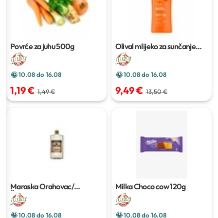
Povrće za juhu
500g
Olival mlijeko za sunčanje
Sun Milk SPF 50
200ml
10.08 do 16.08
10.08 do 16.08
1,19 €
9,49 €
1,49 €
13,50 €
Maraska Orahovac/
Milka Choco cow
120g
Šljivovica
0,1 L
10.08 do 16.08
10.08 do 16.08