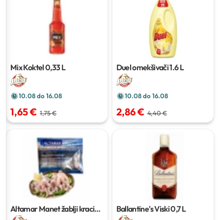
Mix Koktel
0,33 L
Duel omekšivači
1.6 L
10.08 do 16.08
10.08 do 16.08
1,65 €
2,86 €
1,75 €
4,40 €
Altamar Manet žablji kraci
Ballantine's Viski
0,7 L
1kg