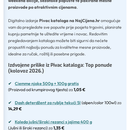
weekend akcije, sezonske popuste te pakirane mesne
proizvode po atraktivnim cijenama
.
Digitalno izdanje
Pivac kataloga na NajCijena.hr
omogućuje
vam da pregledate sve popuste prije posjeta trgovini, planirate
kupnju pametnije te uštedite vrijeme i novac. Redovitim
pregledavanjem kataloga možete biti sigurni da nećete
propustiti najbolju ponudu za kvalitetne mesne proizvode,
idealne za ručak, roštilj ili posebne prigode.
Izdvojene prilike iz Pivac kataloga: Top ponude
(kolovoz 2026.)
✔
Ciemme njoke 500g + 100g gratis
(Proizvod od krumpirovog tijesta)
za
1,05 €
✔
Dash deterdžent za rublje tekući 5l
(alpen/color 100wl)
za
14,29 €
✔
Koleda jušni/široki rezanci s jajima 400 g
(Jušni ili široki rezanci)
za
1,35 €