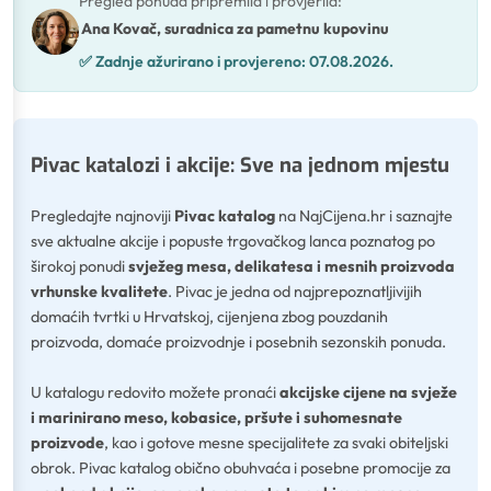
Pregled ponuda pripremila i provjerila
:
Ana Kovač, suradnica za pametnu kupovinu
✅
Zadnje ažurirano i provjereno:
07.08.2026.
Pivac katalozi i akcije: Sve na jednom mjestu
Pregledajte najnoviji
Pivac katalog
na NajCijena.hr i saznajte
sve aktualne akcije i popuste trgovačkog lanca poznatog po
širokoj ponudi
svježeg mesa, delikatesa i mesnih proizvoda
vrhunske kvalitete
. Pivac je jedna od najprepoznatljivijih
domaćih tvrtki u Hrvatskoj, cijenjena zbog pouzdanih
proizvoda, domaće proizvodnje i posebnih sezonskih ponuda.
U katalogu redovito možete pronaći
akcijske cijene na svježe
i marinirano meso, kobasice, pršute i suhomesnate
proizvode
, kao i gotove mesne specijalitete za svaki obiteljski
obrok. Pivac katalog obično obuhvaća i posebne promocije za