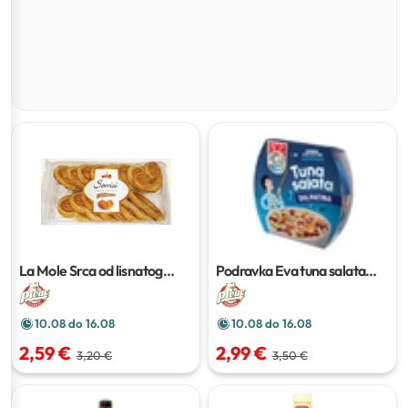
La Mole Srca od lisnatog
Podravka Eva tuna salata
tijesta
225g
dalmatina
160g
10.08 do 16.08
10.08 do 16.08
2,59 €
2,99 €
3,20 €
3,50 €