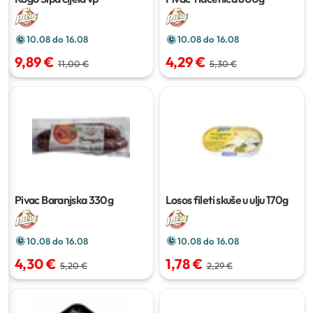
10.08 do 16.08
10.08 do 16.08
9,89 €
4,29 €
11,00 €
5,30 €
Pivac Baranjska
330g
Losos fileti skuše u ulju
170g
10.08 do 16.08
10.08 do 16.08
4,30 €
1,78 €
5,20 €
2,29 €