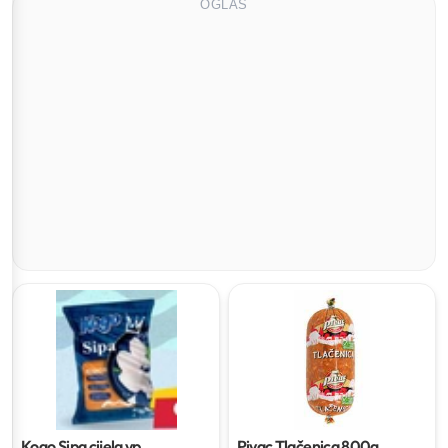
OGLAS
Kogo Sipa cijela vp
Pivac Tlačenica
800g