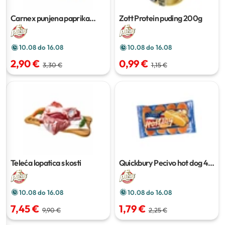
Carnex punjena paprika
Zott Protein puding
200g
400g
10.08 do 16.08
10.08 do 16.08
2,90 €
0,99 €
3,30 €
1,15 €
Teleća lopatica s kosti
Quickbury Pecivo hot dog
4
kom 250g
10.08 do 16.08
10.08 do 16.08
7,45 €
1,79 €
9,90 €
2,25 €