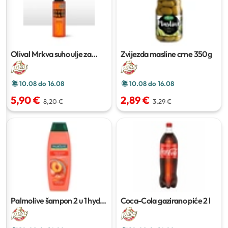
Olival Mrkva suho ulje za
Zvijezda masline crne
350g
ubrzano tamnjenje Sun
Super
100ml
10.08 do 16.08
10.08 do 16.08
5,90 €
2,89 €
8,20 €
3,29 €
Palmolive šampon 2 u 1 hydra
Coca-Cola gazirano piće
2 l
balance
350ml