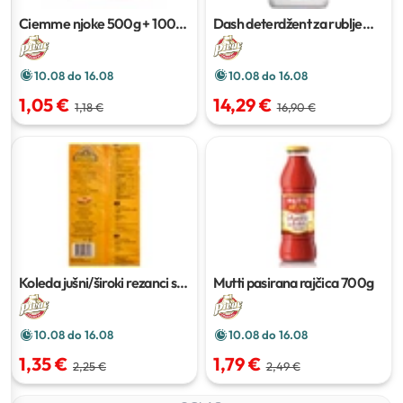
Ciemme njoke
500g + 100g
Dash deterdžent za rublje
gratis
tekući
5l
10.08 do 16.08
10.08 do 16.08
1,05 €
14,29 €
1,18 €
16,90 €
Koleda jušni/široki rezanci s
Mutti pasirana rajčica
700g
jajima
400 g
10.08 do 16.08
10.08 do 16.08
1,35 €
1,79 €
2,25 €
2,49 €