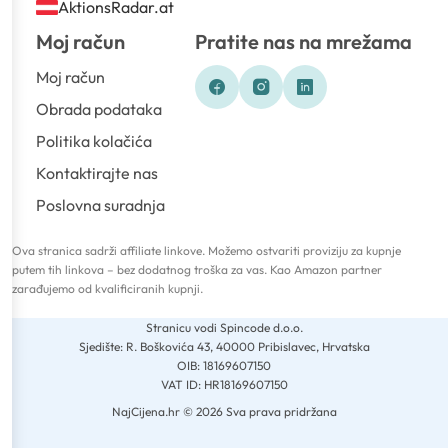
AktionsRadar.at
Moj račun
Pratite nas na mrežama
Moj račun
Obrada podataka
Politika kolačića
Kontaktirajte nas
Poslovna suradnja
Ova stranica sadrži affiliate linkove. Možemo ostvariti proviziju za kupnje
putem tih linkova – bez dodatnog troška za vas. Kao Amazon partner
zarađujemo od kvalificiranih kupnji.
Stranicu vodi Spincode d.o.o.
Sjedište: R. Boškovića 43, 40000 Pribislavec, Hrvatska
OIB: 18169607150
VAT ID: HR18169607150
NajCijena.hr © 2026 Sva prava pridržana