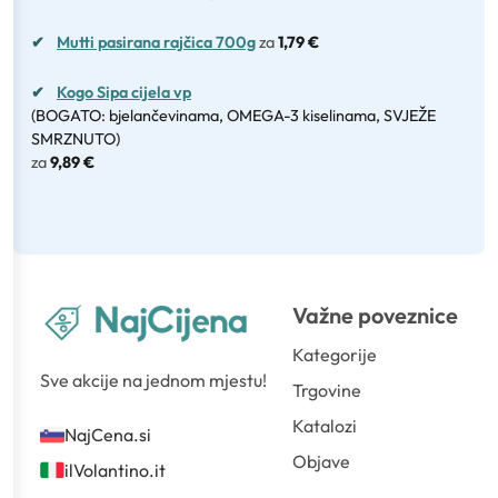
✔
Mutti pasirana rajčica 700g
za
1,79 €
✔
Kogo Sipa cijela vp
(BOGATO: bjelančevinama, OMEGA-3 kiselinama, SVJEŽE
SMRZNUTO)
za
9,89 €
Važne poveznice
Kategorije
Sve akcije na jednom mjestu!
Trgovine
Katalozi
NajCena.si
Objave
ilVolantino.it