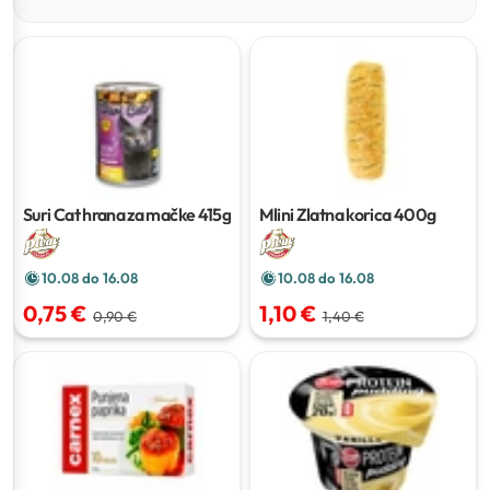
Suri Cat hrana za mačke
415g
Mlini Zlatna korica
400g
10.08 do 16.08
10.08 do 16.08
0,75 €
1,10 €
0,90 €
1,40 €