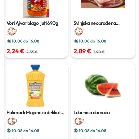
Vori Ajvar blago ljuti
690g
Svinjska neobrađena
potrbušina
10.08 do 16.08
10.08 do 16.08
2,24 €
2,89 €
2,55 €
3,90 €
Polimark Majoneza delikates
Lubenica domaća
500ml
10.08 do 16.08
10.08 do 16.08