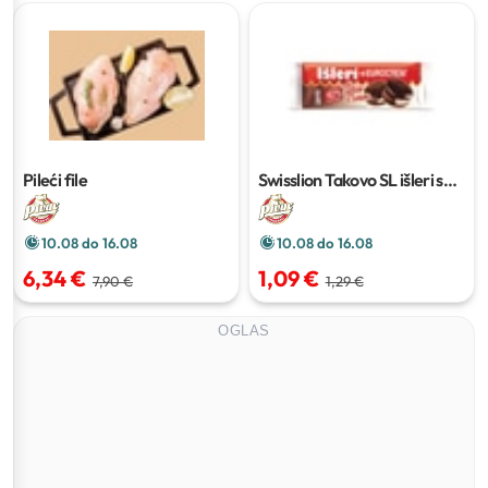
Pileći file
Swisslion Takovo SL išleri sa
eurokremom
125g
10.08 do 16.08
10.08 do 16.08
6,34 €
1,09 €
7,90 €
1,29 €
OGLAS