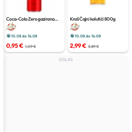
Coca-Cola Zero gazirano
Kraš Čajni kolutići
800g
piće
0.33 l
10.08 do 16.08
10.08 do 16.08
0,95 €
2,99 €
1,09 €
3,89 €
OGLAS