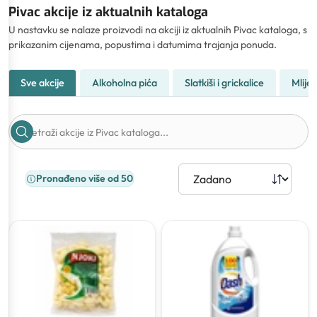
Pivac akcije iz aktualnih kataloga
U nastavku se nalaze proizvodi na akciji iz aktualnih Pivac kataloga, s
prikazanim cijenama, popustima i datumima trajanja ponuda.
Sve akcije
Alkoholna pića
Slatkiši i grickalice
Mliječ
Pronađeno više od 50