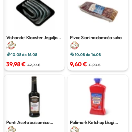
Vishandel Klooster Jegulja
Pivac Slanina domaća suha
bez glave
10.08 do 16.08
10.08 do 16.08
39,98 €
9,60 €
42,99 €
11,90 €
Ponti Aceto balsamico
Polimark Ketchup blagi
500ml
500g