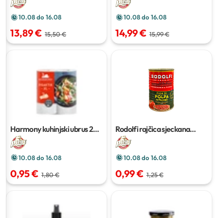
10.08 do 16.08
10.08 do 16.08
13,89 €
14,99 €
15,50 €
15,99 €
Harmony kuhinjski ubrus
2
Rodolfi rajčica sjeckana
kom
400g
10.08 do 16.08
10.08 do 16.08
0,95 €
0,99 €
1,80 €
1,25 €