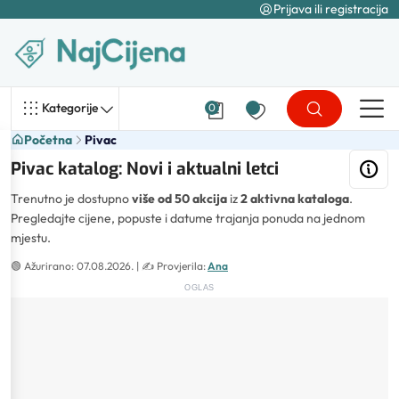
Prijava ili registracija
Kategorije
0
Početna
Pivac
Pivac katalog: Novi i aktualni letci
Trenutno je dostupno
više od 50 akcija
iz
2 aktivna kataloga
.
Pregledajte cijene, popuste i datume trajanja ponuda na jednom
mjestu.
🟢
Ažurirano: 07.08.2026.
| ✍️
Provjerila:
Ana
OGLAS