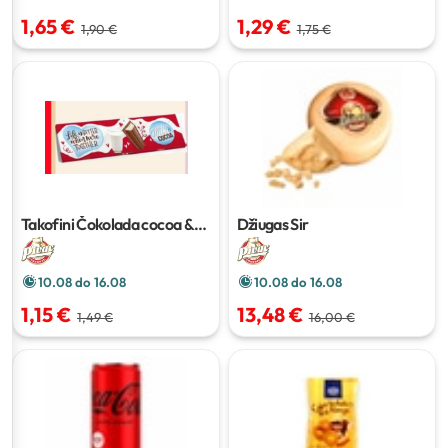
1,65 €
1,29 €
1,90 €
1,75 €
Takofini Čokolada cocoa &
Džiugas Sir
milk
250g
10.08 do 16.08
10.08 do 16.08
1,15 €
13,48 €
1,49 €
16,00 €