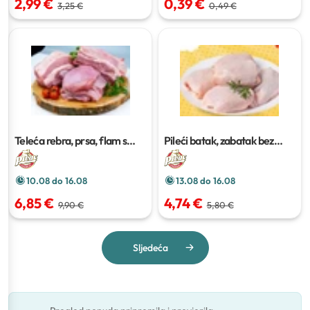
2,99 €
0,39 €
3,25 €
0,49 €
Teleća rebra, prsa, flam s
Pileći batak, zabatak bez
kosti
kosti s kožom
10.08 do 16.08
13.08 do 16.08
6,85 €
4,74 €
9,90 €
5,80 €
Sljedeća