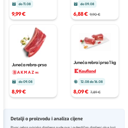
do 11.08
do 09.08
9,99 €
6,88 €
9,90 €
Juneća rebra i prsa
1 kg
Juneća rebra-prsa
do 09.08
12.08 do 16.08
8,99 €
8,09 €
7,89 €
Detalji o proizvodu i analiza cijene
Pivac rebra svinjska dimljena nude pun i autentičan dimljeni okus koji