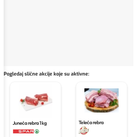
Pogledaj slične akcije koje su aktivne
:
Teleća rebra
Juneća rebra
1 kg