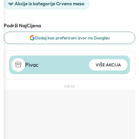
Akcije iz kategorije Crveno meso
Podrži NajCijena
Dodaj kao preferirani izvor na Googleu
Pivac
VIŠE AKCIJA
OGLAS