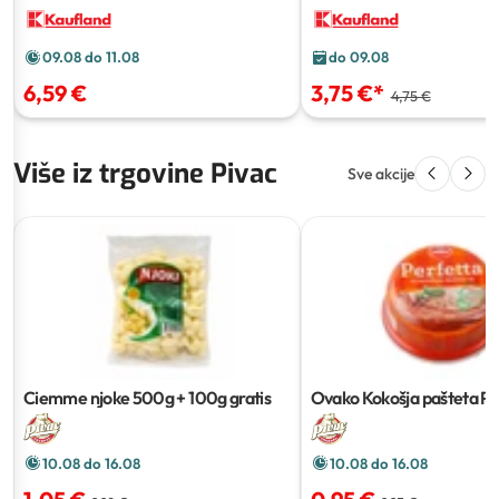
09.08 do 11.08
do 09.08
6,59 €
3,75 €
*
4,75 €
Više iz trgovine Pivac
Sve akcije
Ciemme njoke
500g + 100g gratis
Ovako Kokošja pašteta Pe
10.08 do 16.08
10.08 do 16.08