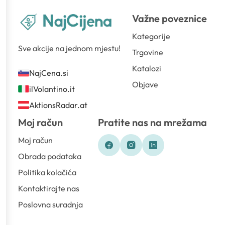
Važne poveznice
Kategorije
Sve akcije na jednom mjestu!
Trgovine
Katalozi
NajCena.si
Objave
ilVolantino.it
AktionsRadar.at
Moj račun
Pratite nas na mrežama
Moj račun
Obrada podataka
Politika kolačića
Kontaktirajte nas
Poslovna suradnja