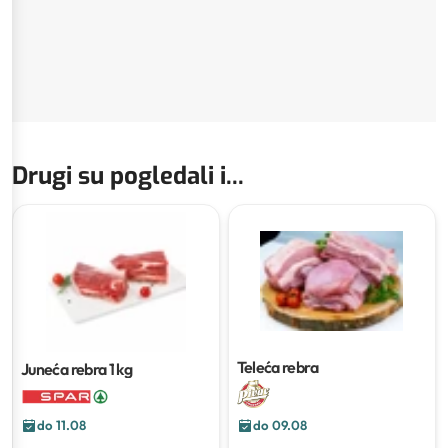
Drugi su pogledali i...
Teleća rebra
Juneća rebra
1 kg
do 11.08
do 09.08