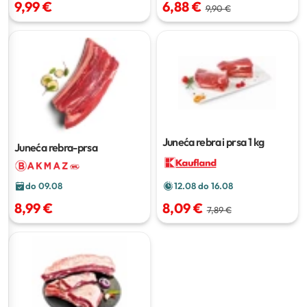
9,99 €
6,88 €
9,90 €
Juneća rebra i prsa
1 kg
Juneća rebra-prsa
do 09.08
12.08 do 16.08
8,99 €
8,09 €
7,89 €