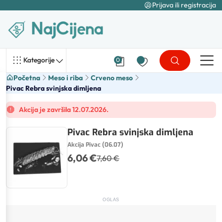
Prijava ili registracija
Kategorije
0
Početna
Meso i riba
Crveno meso
Pivac Rebra svinjska dimljena
Akcija je završila 12.07.2026.
Pivac Rebra svinjska dimljena
Akcija Pivac (06.07)
6,06 €
7,60 €
OGLAS