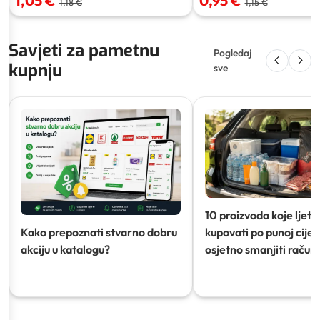
1,05 €
0,95 €
1,18 €
1,15 €
Savjeti za pametnu
Pogledaj
kupnju
sve
10 proizvoda koje ljeti
Kako prepoznati stvarno dobru
kupovati po punoj cijeni
akciju u katalogu?
osjetno smanjiti račun)