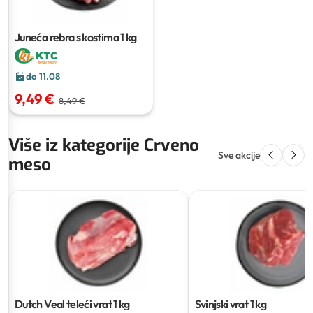
Juneća rebra s kostima
1 kg
do 11.08
9,49 €
8,49 €
Više iz kategorije Crveno
Sve akcije
meso
Dutch Veal teleći vrat
1 kg
Svinjski vrat
1 kg