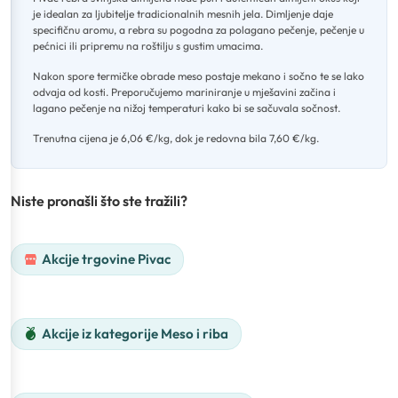
je idealan za ljubitelje tradicionalnih mesnih jela
.
Dimljenje daje
specifičnu aromu, a rebra su pogodna za polagano pečenje, pečenje u
pećnici ili pripremu na roštilju s gustim umacima
.
Nakon spore termičke obrade meso postaje mekano i sočno te se lako
odvaja od kosti
.
Preporučujemo mariniranje u mješavini začina i
lagano pečenje na nižoj temperaturi kako bi se sačuvala sočnost
.
Trenutna cijena je 6,06 €/kg, dok je redovna bila 7,60 €/kg.
Niste pronašli što ste tražili?
Akcije trgovine Pivac
Akcije iz kategorije Meso i riba