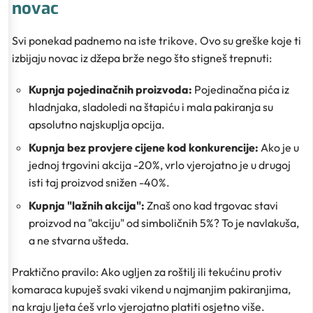
novac
Svi ponekad padnemo na iste trikove. Ovo su greške koje ti
izbijaju novac iz džepa brže nego što stigneš trepnuti:
Kupnja pojedinačnih proizvoda:
Pojedinačna pića iz
hladnjaka, sladoledi na štapiću i mala pakiranja su
apsolutno najskuplja opcija.
Kupnja bez provjere cijene kod konkurencije:
Ako je u
jednoj trgovini akcija -20%, vrlo vjerojatno je u drugoj
isti taj proizvod snižen -40%.
Kupnja "lažnih akcija":
Znaš ono kad trgovac stavi
proizvod na "akciju" od simboličnih 5%? To je navlakuša,
a ne stvarna ušteda.
Praktično pravilo: Ako ugljen za roštilj ili tekućinu protiv
komaraca kupuješ svaki vikend u najmanjim pakiranjima,
na kraju ljeta ćeš vrlo vjerojatno platiti osjetno više.