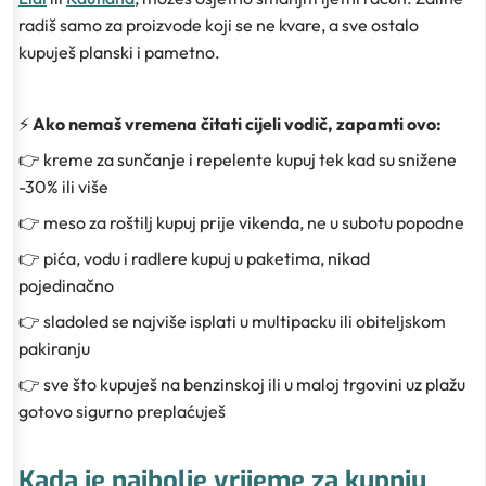
radiš samo za proizvode koji se ne kvare, a sve ostalo
kupuješ planski i pametno.
⚡
Ako nemaš vremena čitati cijeli vodič, zapamti ovo:
👉 kreme za sunčanje i repelente kupuj tek kad su snižene
-30% ili više
👉 meso za roštilj kupuj prije vikenda, ne u subotu popodne
👉 pića, vodu i radlere kupuj u paketima, nikad
pojedinačno
👉 sladoled se najviše isplati u multipacku ili obiteljskom
pakiranju
👉 sve što kupuješ na benzinskoj ili u maloj trgovini uz plažu
gotovo sigurno preplaćuješ
Kada je najbolje vrijeme za kupnju