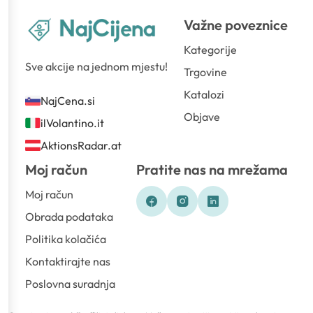
Važne poveznice
Kategorije
Sve akcije na jednom mjestu!
Trgovine
Katalozi
NajCena.si
Objave
ilVolantino.it
AktionsRadar.at
Moj račun
Pratite nas na mrežama
Moj račun
Obrada podataka
Politika kolačića
Kontaktirajte nas
Poslovna suradnja