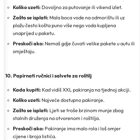
Koliko uzeti:
Dovoljno za putovanje ili vikend izlet.
Zašto se isplati:
Mala boca vode na odmorištu ili uz
plažu često košta puno više nego voda kupljena
unaprijed u paketu.
Preskoči ako:
Nemaš gdje čuvati velike pakete u autu ili
smještaju.
10. Papirnati ručnici i salvete za roštilj
Kada kupiti:
Kad vidiš XXL pakiranja na tjednoj akciji.
Koliko uzeti:
Najveće dostupno pakiranje.
Zašto se isplati:
Ljeti se troše brzinom munje zbog
stalnih druženja na otvorenom i roštilja.
Preskoči ako:
Pakiranje ima malo rola i loš omjer
cijene i broja listića.