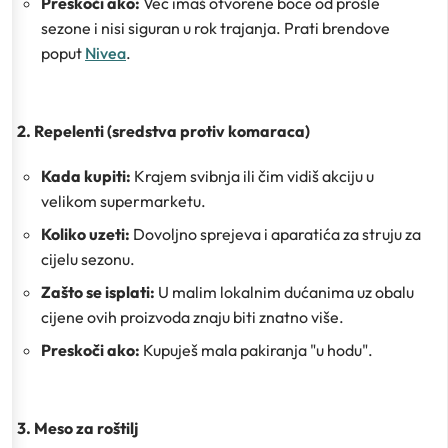
Preskoči ako:
Već imaš otvorene boce od prošle
sezone i nisi siguran u rok trajanja. Prati brendove
poput
Nivea
.
2. Repelenti (sredstva protiv komaraca)
Kada kupiti:
Krajem svibnja ili čim vidiš akciju u
velikom supermarketu.
Koliko uzeti:
Dovoljno sprejeva i aparatića za struju za
cijelu sezonu.
Zašto se isplati:
U malim lokalnim dućanima uz obalu
cijene ovih proizvoda znaju biti znatno više.
Preskoči ako:
Kupuješ mala pakiranja "u hodu".
3. Meso za roštilj