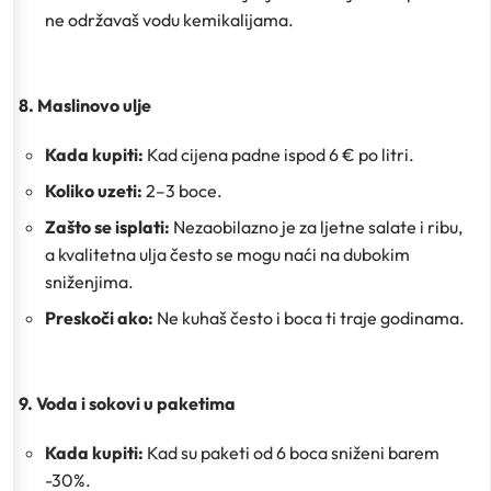
ne održavaš vodu kemikalijama.
8. Maslinovo ulje
Kada kupiti:
Kad cijena padne ispod 6 € po litri.
Koliko uzeti:
2–3 boce.
Zašto se isplati:
Nezaobilazno je za ljetne salate i ribu,
a kvalitetna ulja često se mogu naći na dubokim
sniženjima.
Preskoči ako:
Ne kuhaš često i boca ti traje godinama.
9. Voda i sokovi u paketima
Kada kupiti:
Kad su paketi od 6 boca sniženi barem
-30%.