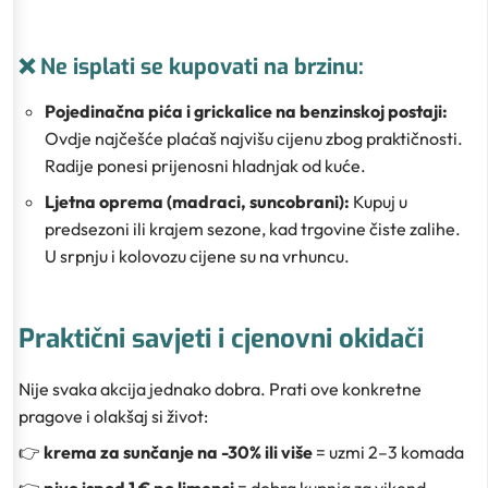
❌ Ne isplati se kupovati na brzinu:
Pojedinačna pića i grickalice na benzinskoj postaji:
Ovdje najčešće plaćaš najvišu cijenu zbog praktičnosti.
Radije ponesi prijenosni hladnjak od kuće.
Ljetna oprema (madraci, suncobrani):
Kupuj u
predsezoni ili krajem sezone, kad trgovine čiste zalihe.
U srpnju i kolovozu cijene su na vrhuncu.
Praktični savjeti i cjenovni okidači
Nije svaka akcija jednako dobra. Prati ove konkretne
pragove i olakšaj si život:
👉
krema za sunčanje na -30% ili više
= uzmi 2–3 komada