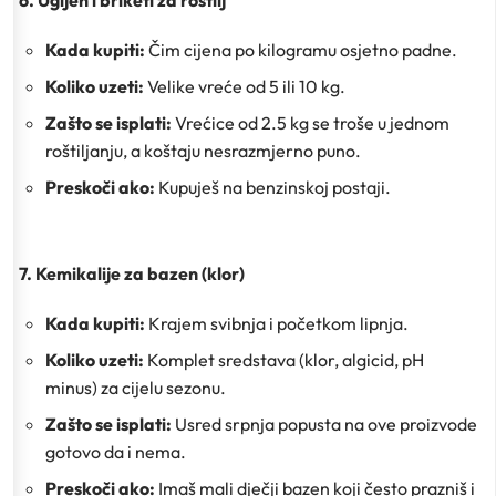
6. Ugljen i briketi za roštilj
Kada kupiti:
Čim cijena po kilogramu osjetno padne.
Koliko uzeti:
Velike vreće od 5 ili 10 kg.
Zašto se isplati:
Vrećice od 2.5 kg se troše u jednom
roštiljanju, a koštaju nesrazmjerno puno.
Preskoči ako:
Kupuješ na benzinskoj postaji.
7. Kemikalije za bazen (klor)
Kada kupiti:
Krajem svibnja i početkom lipnja.
Koliko uzeti:
Komplet sredstava (klor, algicid, pH
minus) za cijelu sezonu.
Zašto se isplati:
Usred srpnja popusta na ove proizvode
gotovo da i nema.
Preskoči ako:
Imaš mali dječji bazen koji često prazniš i