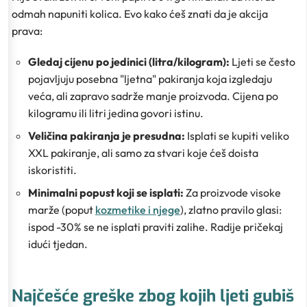
odmah napuniti kolica. Evo kako ćeš znati da je akcija
prava:
Gledaj cijenu po jedinici (litra/kilogram):
Ljeti se često
pojavljuju posebna "ljetna" pakiranja koja izgledaju
veća, ali zapravo sadrže manje proizvoda. Cijena po
kilogramu ili litri jedina govori istinu.
Veličina pakiranja je presudna:
Isplati se kupiti veliko
XXL pakiranje, ali samo za stvari koje ćeš doista
iskoristiti.
Minimalni popust koji se isplati:
Za proizvode visoke
marže (poput
kozmetike i njege
), zlatno pravilo glasi:
ispod -30% se ne isplati praviti zalihe
. Radije pričekaj
idući tjedan.
Najčešće greške zbog kojih ljeti gubiš