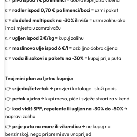
👉
pivo ispod 1 € po limenci
= dobra kupnja za vikend
👉
radler ispod 0,70 € po limenci/boci
= uzmi paket
👉
sladoled multipack na -30% ili više
= uzmi zalihu ako
imaš mjesta u zamrzivaču
👉
ugljen ispod 2 €/kg
= kupuj zalihu
👉
maslinovo ulje ispod 6 €/l
= ozbiljno dobra cijena
👉
voda ili sokovi u paketu na -30%
= kupuj prije puta
Tvoj mini plan za ljetnu kupnju:
👉
srijeda/četvrtak
→ provjeri kataloge i složi popis
👉
petak ujutro
→ kupi meso, piće i svježe stvari za vikend
👉
kad vidiš SPF, repelente ili ugljen na -30% do -50%
→
napravi zalihu
👉
prije puta na more ili vikendicu
→ ne kupuj na
benzinskoj, nego pripremi sve unaprijed