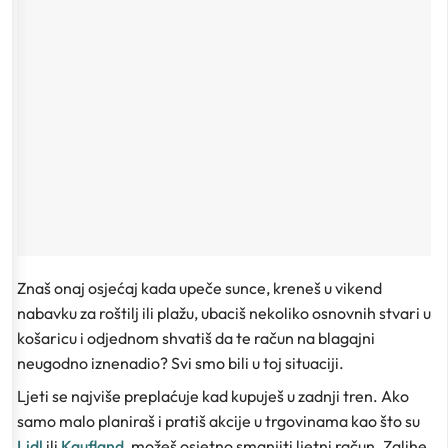
Znaš onaj osjećaj kada upeče sunce, kreneš u vikend
nabavku za roštilj ili plažu, ubaciš nekoliko osnovnih stvari u
košaricu i odjednom shvatiš da te račun na blagajni
neugodno iznenadio? Svi smo bili u toj situaciji.
Ljeti se najviše preplaćuje kad kupuješ u zadnji tren. Ako
samo malo planiraš i pratiš akcije u trgovinama kao što su
Lidl
ili
Kaufland
, možeš osjetno smanjiti ljetni račun. Zalihe