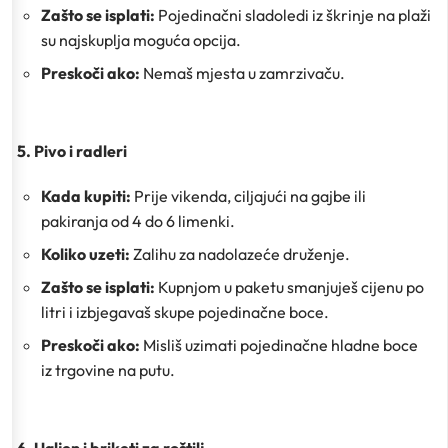
Zašto se isplati:
Pojedinačni sladoledi iz škrinje na plaži
su najskuplja moguća opcija.
Preskoči ako:
Nemaš mjesta u zamrzivaču.
5. Pivo i radleri
Kada kupiti:
Prije vikenda, ciljajući na gajbe ili
pakiranja od 4 do 6 limenki.
Koliko uzeti:
Zalihu za nadolazeće druženje.
Zašto se isplati:
Kupnjom u paketu smanjuješ cijenu po
litri i izbjegavaš skupe pojedinačne boce.
Preskoči ako:
Misliš uzimati pojedinačne hladne boce
iz trgovine na putu.