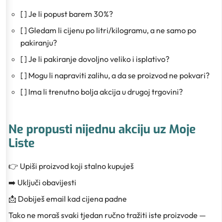
[ ] Je li popust barem 30%?
[ ] Gledam li cijenu po litri/kilogramu, a ne samo po
pakiranju?
[ ] Je li pakiranje dovoljno veliko i isplativo?
[ ] Mogu li napraviti zalihu, a da se proizvod ne pokvari?
[ ] Ima li trenutno bolja akcija u drugoj trgovini?
Ne propusti nijednu akciju uz Moje
Liste
👉 Upiši proizvod koji stalno kupuješ
➡️ Uključi obavijesti
📩 Dobiješ email kad cijena padne
Tako ne moraš svaki tjedan ručno tražiti iste proizvode —