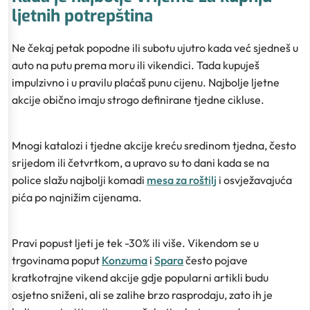
ljetnih potrepština
Ne čekaj petak popodne ili subotu ujutro kada već sjedneš u
auto na putu prema moru ili vikendici. Tada kupuješ
impulzivno i u pravilu plaćaš punu cijenu. Najbolje ljetne
akcije obično imaju strogo definirane tjedne cikluse.
Mnogi katalozi i tjedne akcije kreću sredinom tjedna, često
srijedom ili četvrtkom, a upravo su to dani kada se na
police slažu najbolji komadi
mesa za roštilj
i osvježavajuća
pića po najnižim cijenama.
Pravi popust ljeti je tek -30% ili više. Vikendom se u
trgovinama poput
Konzuma
i
Spara
često pojave
kratkotrajne vikend akcije gdje popularni artikli budu
osjetno sniženi, ali se zalihe brzo rasprodaju, zato ih je