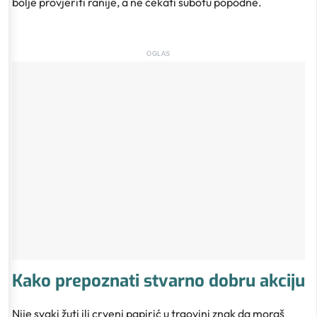
bolje provjeriti ranije, a ne čekati subotu popodne.
OGLAS
Kako prepoznati stvarno dobru akciju
Nije svaki žuti ili crveni papirić u trgovini znak da moraš