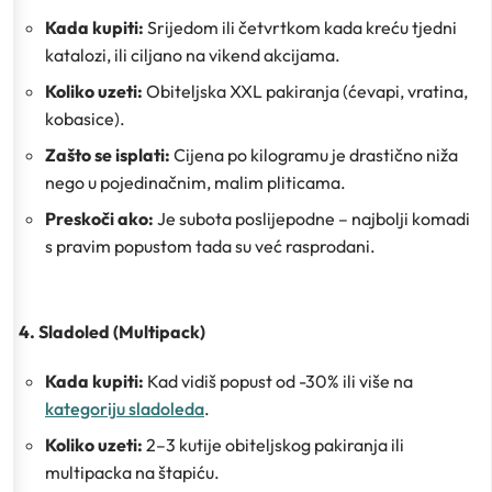
Kada kupiti:
Srijedom ili četvrtkom kada kreću tjedni
katalozi, ili ciljano na vikend akcijama.
Koliko uzeti:
Obiteljska XXL pakiranja (ćevapi, vratina,
kobasice).
Zašto se isplati:
Cijena po kilogramu je drastično niža
nego u pojedinačnim, malim pliticama.
Preskoči ako:
Je subota poslijepodne – najbolji komadi
s pravim popustom tada su već rasprodani.
4. Sladoled (Multipack)
Kada kupiti:
Kad vidiš popust od -30% ili više na
kategoriju sladoleda
.
Koliko uzeti:
2–3 kutije obiteljskog pakiranja ili
multipacka na štapiću.