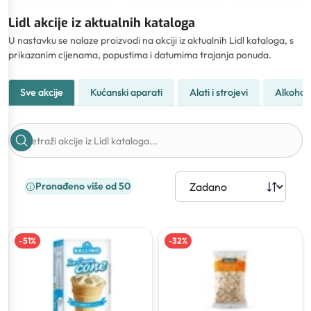
Lidl akcije iz aktualnih kataloga
U nastavku se nalaze proizvodi na akciji iz aktualnih Lidl kataloga, s
prikazanim cijenama, popustima i datumima trajanja ponuda.
Sve akcije
Kućanski aparati
Alati i strojevi
Alkohol
Pronađeno više od 50
-
51
%
-
32
%