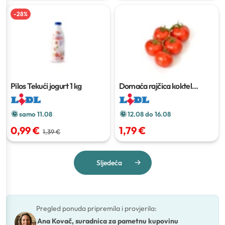
-
28
%
Pilos Tekući jogurt
1 kg
Domaća rajčica koktel
grappolo
500 g
samo 11.08
12.08 do 16.08
0,99 €
1,79 €
1,39 €
Sljedeća
Pregled ponuda pripremila i provjerila
:
Ana Kovač, suradnica za pametnu kupovinu