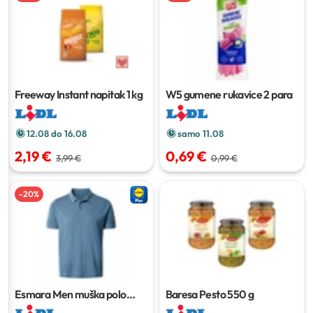
Freeway Instant napitak
1 kg
W5 gumene rukavice
2 para
12.08 do 16.08
samo 11.08
2,19 €
0,69 €
3,99 €
0,99 €
-
20
%
Esmara Men muška polo
Baresa Pesto
550 g
majica