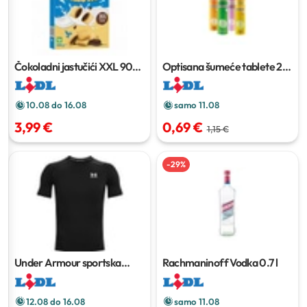
Čokoladni jastučići XXL
900
Optisana šumeće tablete
20
g
komada
10.08 do 16.08
samo 11.08
3,99 €
0,69 €
1,15 €
-
29
%
Under Armour sportska
Rachmaninoff Vodka
0.7 l
majica
12.08 do 16.08
samo 11.08