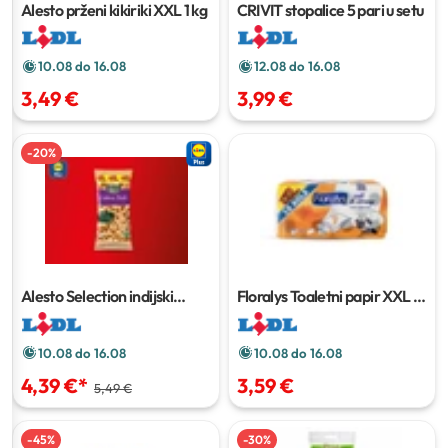
Alesto prženi kikiriki XXL
1 kg
CRIVIT stopalice
5 pari u setu
10.08 do 16.08
12.08 do 16.08
3,49 €
3,99 €
-
20
%
Alesto Selection indijski
Floralys Toaletni papir XXL
16
oraščići XXL
500 g
rola
10.08 do 16.08
10.08 do 16.08
4,39 €
*
3,59 €
5,49 €
-
45
%
-
30
%