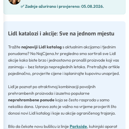
✅
Zadnje ažurirano i provjereno:
05.08.2026.
Lidl katalozi i akcije: Sve na jednom mjestu
Tražite
najnoviji Lidl katalog
s aktualnim akcijama i tjednim
ponudama? Na NajCijena.hr pregledno smo sortirali sve Lidl
akcije kako biste brzo i jednostavno pronašli proizvode koji vas
zanimaju – bez listanja nepreglednih letaka. Pretražujte artikle
pojedinačno, provjerite cijene i isplanirajte kupovinu unaprijed.
Lidl je poznat po atraktivnoj kombinaciji povoljnih
prehrambenih proizvoda i izuzetno popularne
neprehrambene ponude
koja se često rasproda u samo
nekoliko dana. Upravo zato je važno na vrijeme provjeriti što
donosi novi Lidl katalog i koje su akcije ograničenog trajanja.
Bilo da čekate novu bušilicu iz linije
Parkside
, kuhinjski aparat