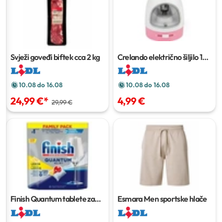
Svježi goveđi biftek
cca 2 kg
Crelando električno šiljilo
1
kom
10.08 do 16.08
10.08 do 16.08
24,99 €
*
4,99 €
29,99 €
Finish Quantum tablete za
Esmara Men sportske hlače
perilicu posuđa
120 kom