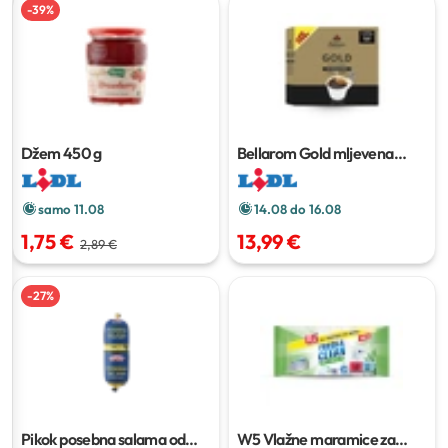
-
39
%
Džem
450 g
Bellarom Gold mljevena
kava
2 x 500 g
samo 11.08
14.08 do 16.08
1,75 €
13,99 €
2,89 €
-
27
%
Pikok posebna salama od
W5 Vlažne maramice za