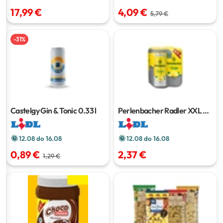
17,99 €
4,09 €
5,79 €
-
31
%
Castelgy Gin & Tonic
0.33 l
Perlenbacher Radler XXL
4 x
0.5 l
12.08 do 16.08
12.08 do 16.08
0,89 €
2,37 €
1,29 €