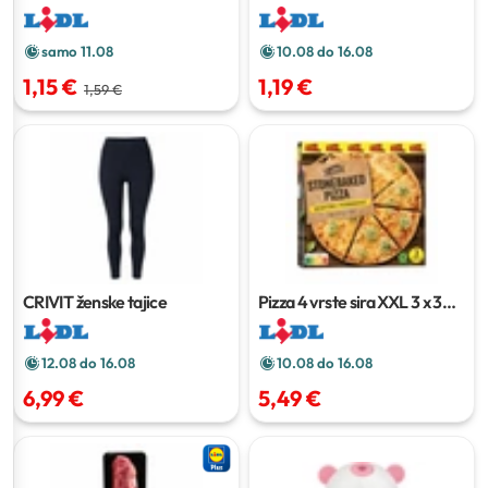
mesa peradi
500 g
čišćenje XXL
100 kom
samo 11.08
10.08 do 16.08
1,15 €
1,19 €
1,59 €
CRIVIT ženske tajice
Pizza 4 vrste sira XXL
3 x 340
g
12.08 do 16.08
10.08 do 16.08
6,99 €
5,49 €