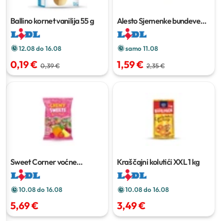
Ballino kornet vanilija
55 g
Alesto Sjemenke bundeve
250 g
12.08 do 16.08
samo 11.08
0,19 €
1,59 €
0,39 €
2,35 €
Sweet Corner voćne
Kraš čajni kolutići XXL
1 kg
karamele XXL
1.2 kg
10.08 do 16.08
10.08 do 16.08
5,69 €
3,49 €