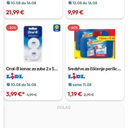
10.08 do 16.08
12.08 do 16.08
21,99 €
9,99 €
-
20
%
-
60
%
Oral-B konac za zube
2 x 50
Sredstvo za čišćenje perilice
m
posuđa
2 x 250 ml
10.08 do 16.08
samo 11.08
3,99 €
*
1,19 €
4,99 €
2,99 €
OGLAS