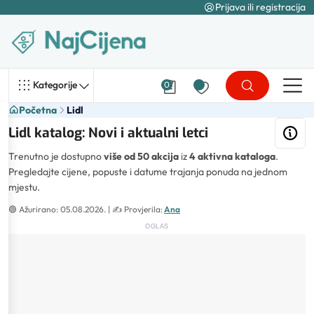
Prijava ili registracija
Kategorije
0
Početna
Lidl
Lidl katalog: Novi i aktualni letci
Trenutno je dostupno
više od 50 akcija
iz
4 aktivna kataloga
.
Pregledajte cijene, popuste i datume trajanja ponuda na jednom
mjestu.
🟢
Ažurirano: 05.08.2026.
| ✍️
Provjerila:
Ana
OGLAS