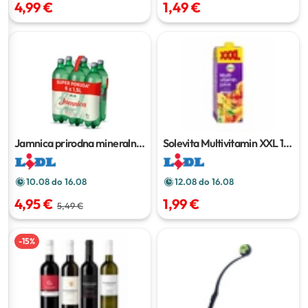
4,99 €
1,49 €
Jamnica prirodna mineralna
Solevita Multivitamin XXL
1.5
voda
6 x 1.5 l
l
10.08 do 16.08
12.08 do 16.08
4,95 €
1,99 €
5,49 €
-
15
%