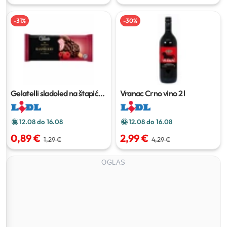
-
31
%
-
30
%
Gelatelli sladoled na štapiću
Vranac Crno vino
2 l
110 ml
12.08 do 16.08
12.08 do 16.08
0,89 €
2,99 €
1,29 €
4,29 €
OGLAS