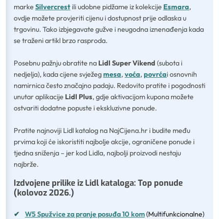
marke
Silvercrest
ili udobne pidžame iz kolekcije
Esmara
,
ovdje možete provjeriti cijenu i dostupnost prije odlaska u
trgovinu. Tako izbjegavate gužve i neugodna iznenađenja kada
se traženi artikl brzo rasproda.
Posebnu pažnju obratite na
Lidl Super Vikend
(subota i
nedjelja), kada cijene svježeg
mesa
,
voća
,
povrća
i osnovnih
namirnica često značajno padaju. Redovito pratite i pogodnosti
unutar aplikacije
Lidl Plus
, gdje aktivacijom kupona možete
ostvariti dodatne popuste i ekskluzivne ponude.
Pratite najnoviji Lidl katalog na NajCijena.hr i budite među
prvima koji će iskoristiti najbolje akcije, ograničene ponude i
tjedna sniženja – jer kod Lidla, najbolji proizvodi nestaju
najbrže.
Izdvojene prilike iz Lidl kataloga: Top ponude
(kolovoz 2026.)
✔
W5 Spužvice za pranje posuđa 10 kom
(Multifunkcionalne)