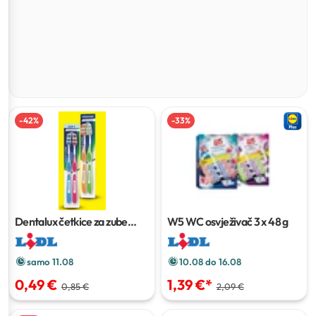
-
42
%
-
33
%
Dentalux četkice za zube
W5 WC osvježivač
3 x 48 g
classic
2 kom
samo 11.08
10.08 do 16.08
0,49 €
1,39 €
*
0,85 €
2,09 €