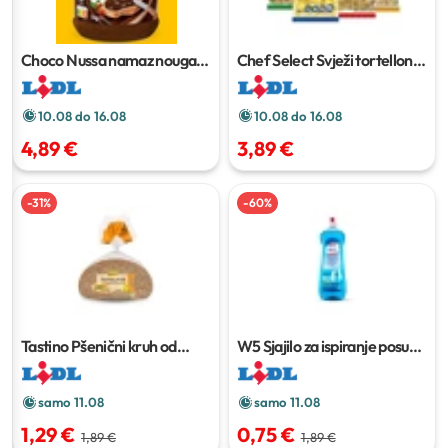
Choco Nussa namaz nougat
Chef Select Svježi tortelloni
1
XXL
1 kg
kg
10.08 do 16.08
10.08 do 16.08
4,89 €
3,89 €
-
31
%
-
60
%
Tastino Pšenični kruh od
W5 Sjajilo za ispiranje posuda
cjelovitog zrna
500 g
1 l
samo 11.08
samo 11.08
1,29 €
0,75 €
1,89 €
1,89 €