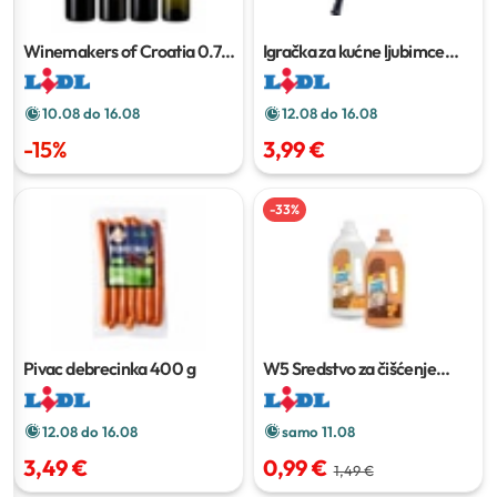
Winemakers of Croatia
0.75
Igračka za kućne ljubimce
l
kom
10.08 do 16.08
12.08 do 16.08
-
15
%
3,99 €
-
33
%
Pivac debrecinka
400 g
W5 Sredstvo za čišćenje
poda
1 l
12.08 do 16.08
samo 11.08
3,49 €
0,99 €
1,49 €