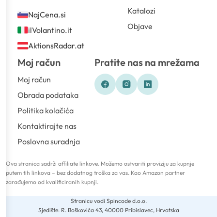
Katalozi
NajCena.si
Objave
ilVolantino.it
AktionsRadar.at
Moj račun
Pratite nas na mrežama
Moj račun
Obrada podataka
Politika kolačića
Kontaktirajte nas
Poslovna suradnja
Ova stranica sadrži affiliate linkove. Možemo ostvariti proviziju za kupnje
putem tih linkova – bez dodatnog troška za vas. Kao Amazon partner
zarađujemo od kvalificiranih kupnji.
Stranicu vodi Spincode d.o.o.
Sjedište: R. Boškovića 43, 40000 Pribislavec, Hrvatska