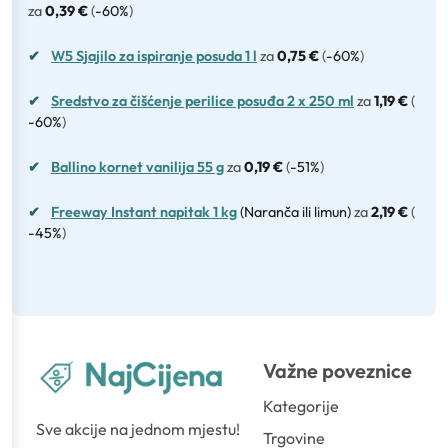
za
0,39 €
(
-60%
)
✔
W5 Sjajilo za ispiranje posuda 1 l
za
0,75 €
(
-60%
)
✔
Sredstvo za čišćenje perilice posuđa 2 x 250 ml
za
1,19 €
(
-60%
)
✔
Ballino kornet vanilija 55 g
za
0,19 €
(
-51%
)
✔
Freeway Instant napitak 1 kg
(Naranča ili limun)
za
2,19 €
(
-45%
)
Važne poveznice
Kategorije
Sve akcije na jednom mjestu!
Trgovine