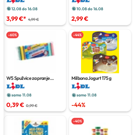
12.08 do 16.08
10.08 do 16.08
3,99 €
*
2,99 €
4,99 €
-
60
%
-
44
%
W5 Spužvice za pranje
Milbona Jogurt
175 g
posuđa
10 kom
samo 11.08
samo 11.08
0,39 €
-
44
%
0,99 €
-
40
%