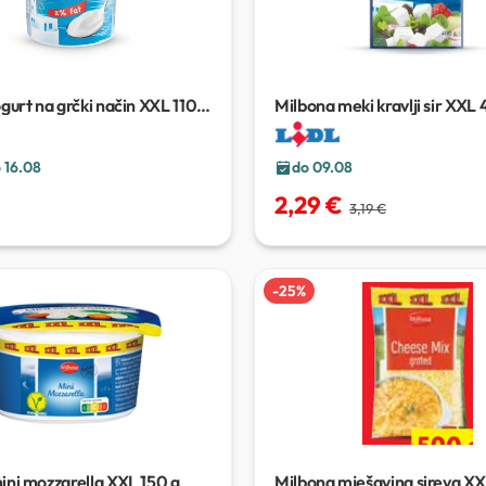
gurt na grčki način XXL
1100
Milbona meki kravlji sir XXL
 16.08
do 09.08
2,29 €
3,19 €
-
25
%
ini mozzarella XXL
150 g
Milbona mješavina sireva X