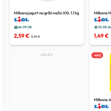
Milbona jogurt na grčki način XXL
1.1 kg
Milbona H
g
do 09.08
10.08 do
2,59 €
1,49 €
3,29 €
OGLAS
-
44
%
Milbona J