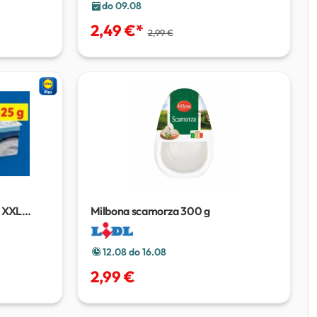
do 09.08
2,49 €
*
2,99 €
n XXL
Milbona scamorza
300 g
12.08 do 16.08
2,99 €