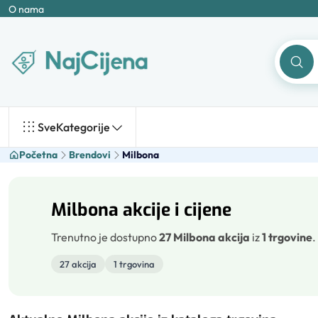
O nama
Sve
Kategorije
Početna
Brendovi
Milbona
Milbona akcije i cijene
Trenutno je dostupno
27 Milbona akcija
iz
1 trgovine
.
27 akcija
1 trgovina