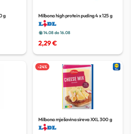
0 g
Milbona high protein puding
4 x 125 g
14.08 do 16.08
2,29 €
-
24
%
Milbona mješavina sireva XXL
300 g