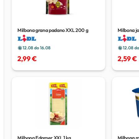
Milbona grana padano XXL
200 g
Milbona jo
g
12.08 do 16.08
12.08 do
2,99 €
2,59 €
Milbona Edamer XXL
1 kg
Milbona m