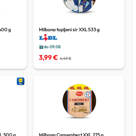
400 g
Milbona topljeni sir XXL
533 g
do 09.08
3,99 €
4,49 €
XL
500 g
Milbona Camembert XXL
275 g