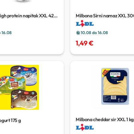
igh protein napitak XXL
420
Milbona Sirni namaz XXL
30
 16.08
10.08 do 16.08
1,49 €
Milbona cheddar sir XXL
1 kg
ogurt
175 g