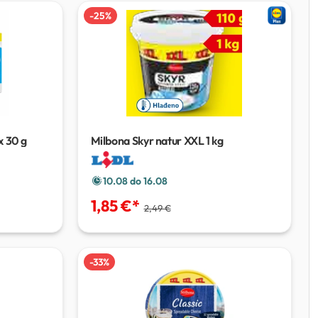
-
25
%
x 30 g
Milbona Skyr natur XXL
1 kg
10.08 do 16.08
1,85 €
*
2,49 €
-
33
%