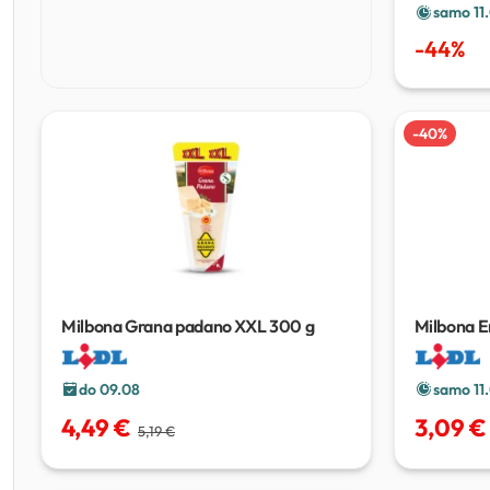
samo 11
-
44
%
-
40
%
Milbona Grana padano XXL
300 g
Milbona 
do 09.08
samo 11
4,49 €
3,09 €
5,19 €