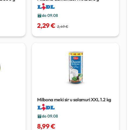
do 09.08
2,29 €
2,49 €
Milbona meki sir u salamuri XXL
1.2 kg
do 09.08
8,99 €