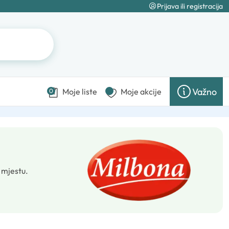
Prijava ili registracija
Važno
Moje liste
Moje akcije
0
 mjestu.