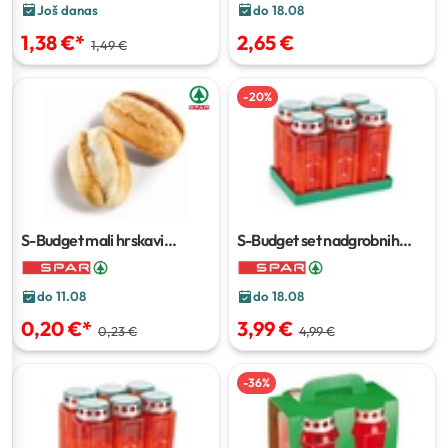
Još danas
do 18.08
1,38 €
*
2,65 €
1,49 €
-
20
%
S-Budget mali hrskavi
S-Budget set nadgrobnih
baguette
65 g
lampiona Quattro
1 set
do 11.08
do 18.08
0,20 €
*
3,99 €
0,23 €
4,99 €
-
36
%