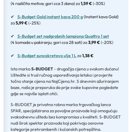
(4 različita motiva; gori cca 3 dana)
za
1,59 €
(
-30%
)
✔
S-Budget Gold instant kava 200 g
(Instant kava Gold)
za
5,99 €
(
-25%
)
✔
S-Budget set nadgrobnih lampiona Quattro 1 set
(4 komada u pakiranju; gori cca 28 sati)
za
3,99 €
(
-20%
)
✔
S-Budget suncokretovo ulje 1 L
za
1,38 €
Ista marka
S-BUDGET
- drugačija cijena u svakom dućanu!
Uštedite si trud ručnog uspoređivanja letaka i provjerite
točno stanje cijena na NajCijena.hr. S dnevnim ažuriranjem
baze, naša je preporuka da prije svake kupovine pogledate
gdje se najviše isplati otići.
S-BUDGET je privatna robna marka trgovačkog lanca
SPAR, specijalizirana za povoljne proizvode koji omogućuju
svakodnevnu uštedu bez kompromisa u kvaliteti. S-BUDGET
nudi širok spektar proizvoda koji pokrivaju osnovne
kategorije prehrambenih i kućanskih potrepština.