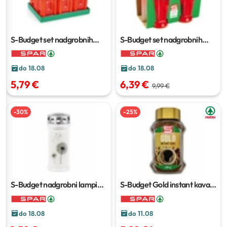
S-Budget set nadgrobnih
S-Budget set nadgrobnih
lampiona Kocka
1 set
lampiona Alba
1 set
do 18.08
do 18.08
5,79 €
6,39 €
9,99 €
-
30
%
-
25
%
S-Budget nadgrobni lampion
S-Budget Gold instant kava
Ornament
1 kom
200 g
do 18.08
do 11.08