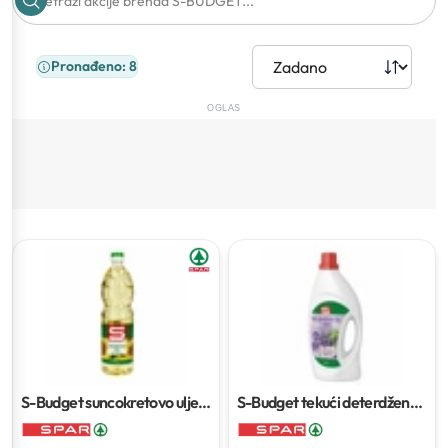
Pronađeno: 8
OGLAS
S-Budget suncokretovo ulje
1
S-Budget tekući deterdžent
L
za pranje rublja
2 L / 40
pranja