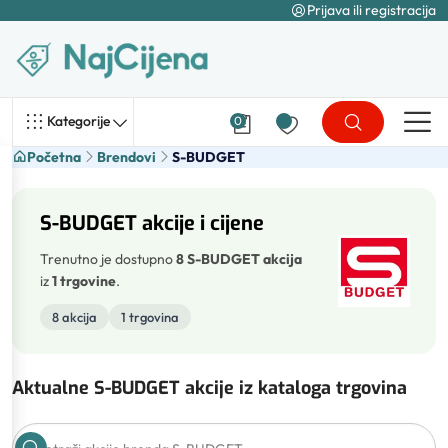
Prijava ili registracija
Kategorije
0
Početna
Brendovi
S-BUDGET
S-BUDGET akcije i cijene
Trenutno je dostupno
8 S-BUDGET akcija
iz
1 trgovine
.
8 akcija
1 trgovina
Aktualne S-BUDGET akcije iz kataloga trgovina