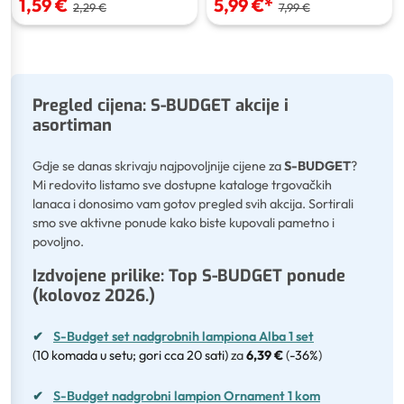
1,59 €
5,99 €
*
2,29 €
7,99 €
Pregled cijena: S-BUDGET akcije i
asortiman
Gdje se danas skrivaju najpovoljnije cijene za
S-BUDGET
?
Mi redovito listamo sve dostupne kataloge trgovačkih
lanaca i donosimo vam gotov pregled svih akcija. Sortirali
smo sve aktivne ponude kako biste kupovali pametno i
povoljno.
Izdvojene prilike: Top S-BUDGET ponude
(kolovoz 2026.)
✔
S-Budget set nadgrobnih lampiona Alba 1 set
(10 komada u setu; gori cca 20 sati)
za
6,39 €
(
-36%
)
✔
S-Budget nadgrobni lampion Ornament 1 kom