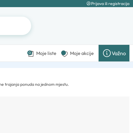
Prijava ili registracija
Važno
Moje liste
Moje akcije
0
ume trajanja ponuda na jednom mjestu.