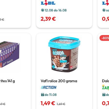
12.08 do 16.08
s
2,39 €
0,
9 €
-
80
ites
141 g
Vafl rolice
200 grama
Dolc
430
do 11.08
d
1,49 €
0,
49 €
1,69 €