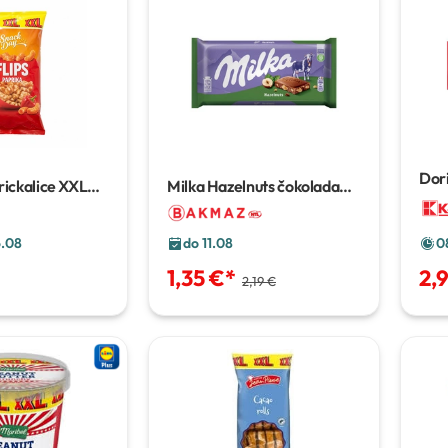
Dor
rickalice XXL
Milka Hazelnuts čokolada
290
80 g
6.08
do 11.08
0
1,35 €
*
2,
2,19 €