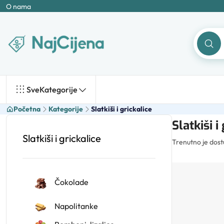
O nama
Sve
Kategorije
Početna
Kategorije
Slatkiši i grickalice
Slatkiši i
Slatkiši i grickalice
Trenutno je dos
Čokolade
Napolitanke