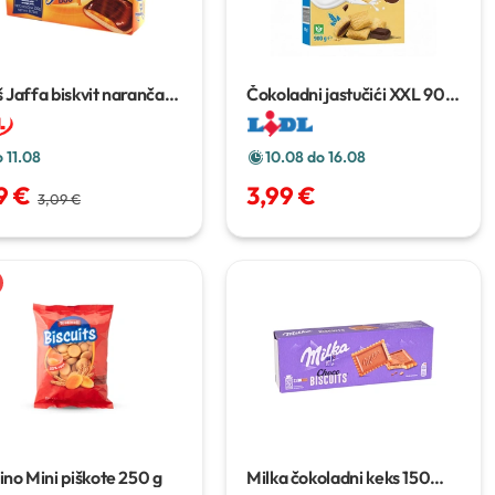
 Jaffa biskvit naranča
Čokoladni jastučići XXL
900
 g
g
 11.08
10.08 do 16.08
9 €
3,99 €
3,09 €
ino Mini piškote
250 g
Milka čokoladni keks
150