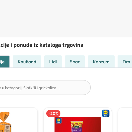
cije i ponude iz kataloga trgovina
ije
Kaufland
Lidl
Spar
Konzum
Dm
-
20
%