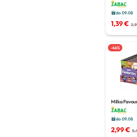
do 09.08
1,39 €
2,3
-
46
%
Milka Favour
do 09.08
2,99 €
5,