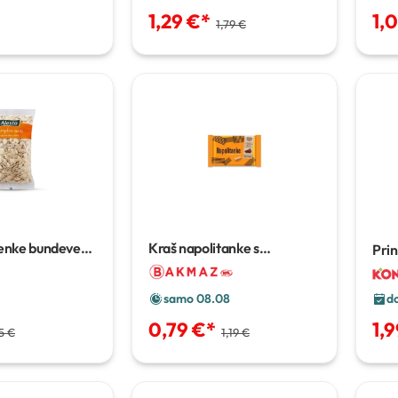
1,29 €
*
1,
1,79 €
enke bundeve
Kraš napolitanke s
Prin
čokoladnom kremom
93 g
do
samo 08.08
1,
0,79 €
*
5 €
1,19 €