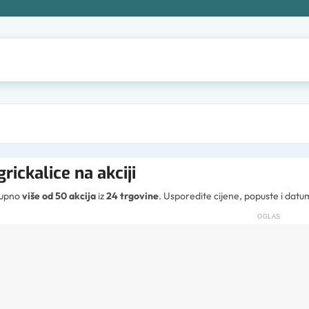
 grickalice na akciji
tupno
više od 50 akcija
iz
24 trgovine
. Usporedite cijene, popuste i dat
OGLAS