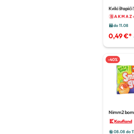
Kviki štapići
do 11.08
0,49 €
*
-
40
%
Nimm2 bom
08.08 do 1