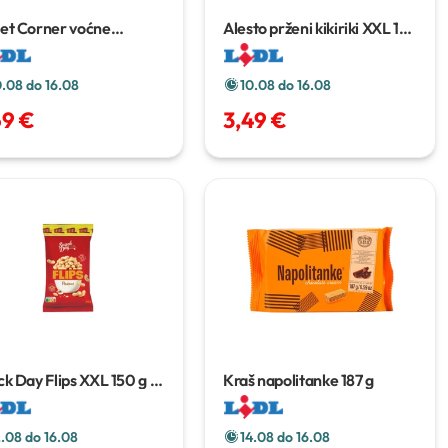
et Corner voćne
Alesto prženi kikiriki XXL
1
amele XXL
1.2 kg
kg
0.08 do 16.08
10.08 do 16.08
69 €
3,49 €
k Day Flips XXL
150 g ili
Kraš napolitanke
187 g
 g
2.08 do 16.08
14.08 do 16.08