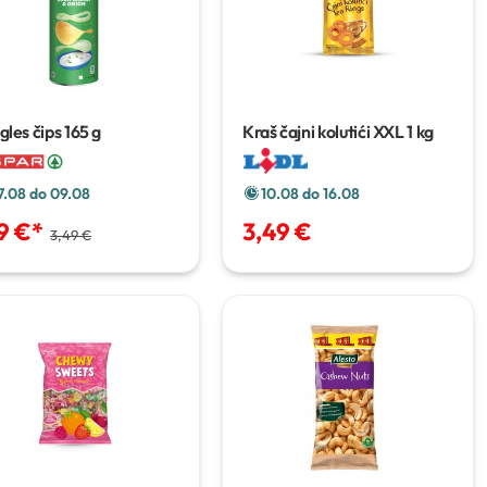
gles čips
165 g
Kraš čajni kolutići XXL
1 kg
7.08 do 09.08
10.08 do 16.08
9 €
*
3,49 €
3,49 €