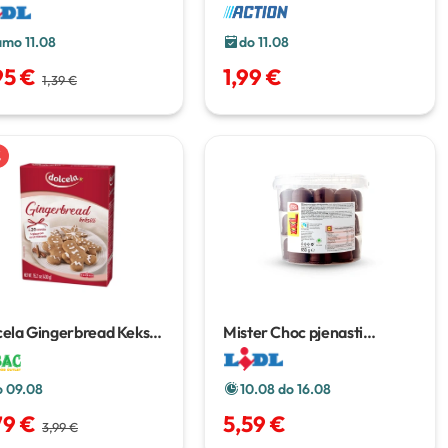
grama
amo 11.08
do 11.08
95 €
1,99 €
1,39 €
%
ela Gingerbread Keksići
Mister Choc pjenasti
 g
poljupci XXL
650 g
o 09.08
10.08 do 16.08
79 €
5,59 €
3,99 €