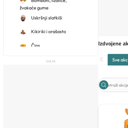
Bomboni, lizalice,
žvakaće gume
Uskršnji slatkiši
Kikiriki i orašasto
Izdvojene ak
Čips
Flips
Sve akc
OGLAS
Snackovi
Štapići, pereci, krekeri i
kokice
Božićni slatkiši
Keksi