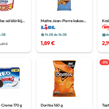
ac od kikirikija
1
Maitre Jean-Pierre kakao
Kraš
rolice
400 g
250
6.08
14.08 do 16.08
do
1,89 €
2,1
4,89 €
-
31
%
e Creme
170 g
Doritos
160 g
Tast