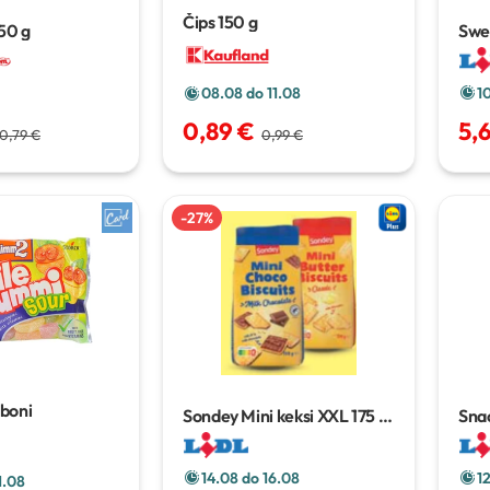
Čips
150 g
50 g
Swe
kar
1
08.08 do 11.08
5,
0,89 €
0,79 €
0,99 €
-
27
%
boni
Sondey Mini keksi XXL
175 g
Snac
ili 200 g
250
14.08 do 16.08
1
1.08