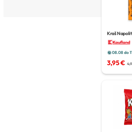
Bombonjere
Kraš Napoli
08.08 do 1
3,95 €
4,