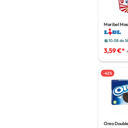
Maribel Masl
kg
10.08 do 1
3,59 €
*
-
42
%
Oreo Doubl