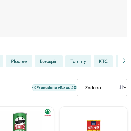
Plodine
Eurospin
Tommy
KTC
Stud
Pronađeno više od 50