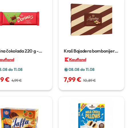
ina čokolada
220 g -
Kraš Bajadera bombonijera
 g
300 g
8.08 do 11.08
08.08 do 11.08
99 €
7,99 €
4,99 €
10,89 €