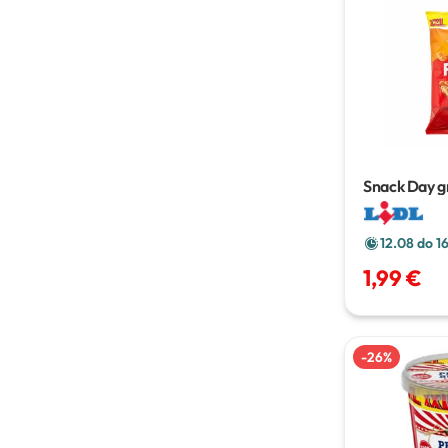
Snack Day g
300 g
12.08 do 1
1,99 €
-
26
%