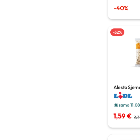
-
40
%
-
32
%
Alesto Sjem
250 g
samo 11.08
1,59 €
2,3