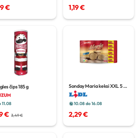
09 €
1,19 €
Sonday Maria keksi XXL
5 x
gles čips
185 g
200 g
 11.08
10.08 do 16.08
99 €
2,29 €
3,49 €