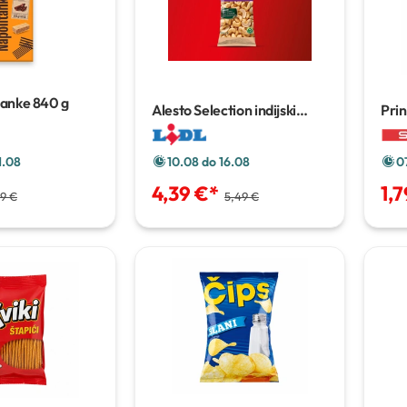
tanke
840 g
Alesto Selection indijski
Prin
oraščići XXL
500 g
10.08 do 16.08
0
1.08
4,39 €
*
1,7
5,49 €
99 €