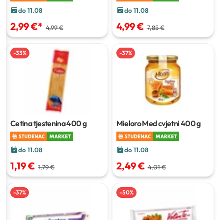
do 11.08
do 11.08
2,99 €
*
4,99 €
4,99 €
7,85 €
-
33
%
-
37
%
Cetina tjestenina
400 g
Mieloro Med cvjetni
400 g
do 11.08
do 11.08
1,19 €
2,49 €
1,79 €
4,01 €
-
37
%
-
50
%