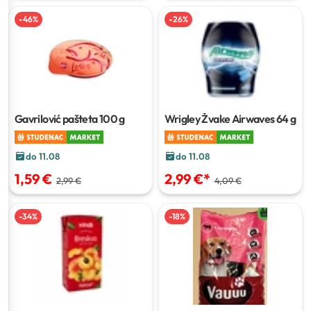
-
46
%
-
26
%
Gavrilović pašteta
100 g
Wrigley Žvake Airwaves
64 g
do 11.08
do 11.08
1,59 €
2,99 €
*
2,99 €
4,09 €
-
34
%
-
18
%