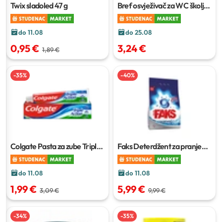
Twix sladoled
47 g
Bref osvježivač za WC školjku
3x50 g
do 11.08
do 25.08
0,95 €
3,24 €
1,89 €
-
35
%
-
40
%
Colgate Pasta za zube Triple
Faks Deterdžent za pranje
Action
100 ml
rublja
1.1 kg
do 11.08
do 11.08
1,99 €
5,99 €
3,09 €
9,99 €
-
34
%
-
35
%