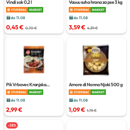
Vindi sok
0,2 l
Vauuu suha hrana za pse
3 kg
do 11.08
do 11.08
0,45 €
3,59 €
0,70 €
4,39 €
Pik Vrbovec Kranjska
Amore di Nonna Njoki
500 g
kobasica
300 g
do 11.08
do 11.08
2,99 €
1,09 €
1,75 €
-
28
%