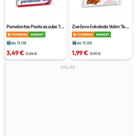
Parodontax Pasta za zube
75
Zvečevo čokolada Volim Te
ml
253 g
do 11.08
do 11.08
3,49 €
1,99 €
5,55 €
3,99 €
OGLAS