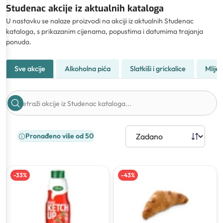
Studenac akcije iz aktualnih kataloga
U nastavku se nalaze proizvodi na akciji iz aktualnih Studenac
kataloga, s prikazanim cijenama, popustima i datumima trajanja
ponuda.
Sve akcije
Alkoholna pića
Slatkiši i grickalice
Mliječ
Pronađeno više od 50
-
33
%
-
43
%