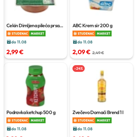
Cekin Dimljena pileća prsa
ABC Krem sir
200 g
250 g
do 11.08
do 11.08
2,99 €
2,09 €
2,49 €
-
24
%
Podravka ketchup
500 g
Zvečevo Domaći Brend
1 l
do 11.08
do 11.08