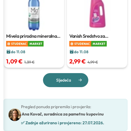
Mivela prirodna mineralna
Vanish Sredstvo za
voda
0,5 l
odstranjivanje mrlja
500 ml
do 11.08
do 11.08
1,09 €
2,99 €
1,39 €
4,99 €
Sljedeća
Pregled ponuda pripremila i provjerila
:
Ana Kovač, suradnica za pametnu kupovinu
✅
Zadnje ažurirano i provjereno:
27.07.2026.