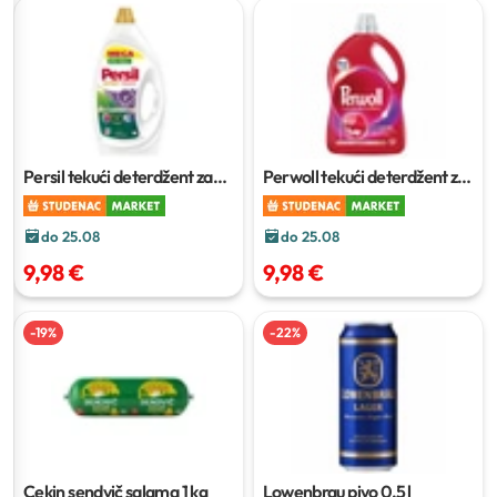
Persil tekući deterdžent za
Perwoll tekući deterdžent za
pranje šarenog rublja Deep
pranje rublja
3L
Clean Color
1.98L
do 25.08
do 25.08
9,98 €
9,98 €
-
19
%
-
22
%
Cekin sendvič salama
1 kg
Lowenbrau pivo
0,5 l