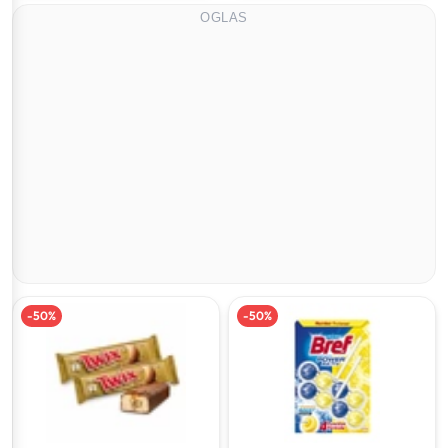
OGLAS
-
50
%
-
50
%