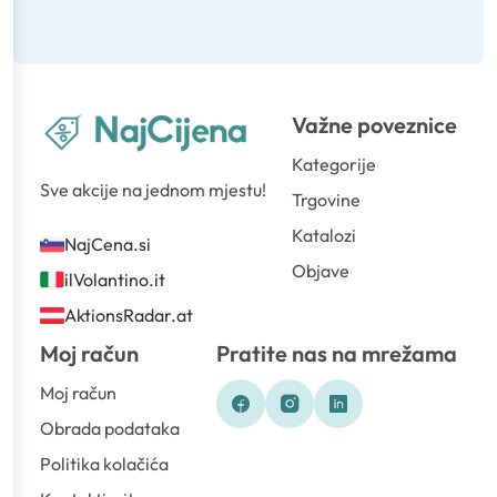
Važne poveznice
Kategorije
Sve akcije na jednom mjestu!
Trgovine
Katalozi
NajCena.si
Objave
ilVolantino.it
AktionsRadar.at
Moj račun
Pratite nas na mrežama
Moj račun
Obrada podataka
Politika kolačića