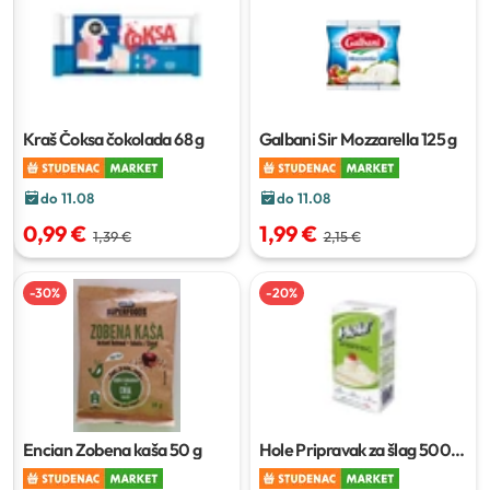
Kraš Čoksa čokolada
68 g
Galbani Sir Mozzarella
125 g
do 11.08
do 11.08
0,99 €
1,99 €
1,39 €
2,15 €
-
30
%
-
20
%
Encian Zobena kaša
50 g
Hole Pripravak za šlag
500
ml