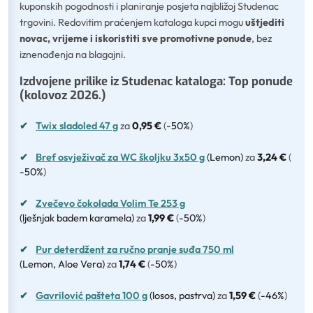
kuponskih pogodnosti i planiranje posjeta najbližoj Studenac
trgovini. Redovitim praćenjem kataloga kupci mogu
uštjediti
novac, vrijeme i iskoristiti sve promotivne ponude
, bez
iznenađenja na blagajni.
Izdvojene prilike iz Studenac kataloga: Top ponude
(kolovoz 2026.)
✔
Twix sladoled 47 g
za
0,95 €
(
-50%
)
✔
Bref osvježivač za WC školjku 3x50 g
(Lemon)
za
3,24 €
(
-50%
)
✔
Zvečevo čokolada Volim Te 253 g
(lješnjak badem karamela)
za
1,99 €
(
-50%
)
✔
Pur deterdžent za ručno pranje suđa 750 ml
(Lemon, Aloe Vera)
za
1,74 €
(
-50%
)
✔
Gavrilović pašteta 100 g
(losos, pastrva)
za
1,59 €
(
-46%
)