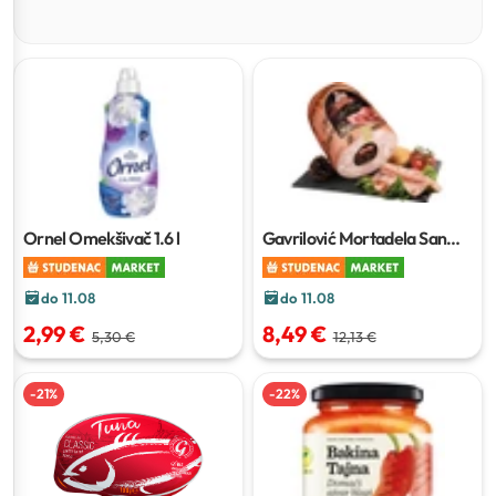
Ornel Omekšivač
1.6 l
Gavrilović Mortadela San
Giorgio
1 kg
do 11.08
do 11.08
2,99 €
8,49 €
5,30 €
12,13 €
-
21
%
-
22
%