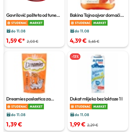
Gavrilović pašteta od tune
Bakina Tajna ajvar domaći
100 g
blagi
300 g
do 11.08
do 11.08
1,59 €
*
4,39 €
2,03 €
5,65 €
-
13
%
Dreamies poslastica za
Dukat mlijeko bez laktoze
1 l
mačke
60 g
do 11.08
do 11.08
1,39 €
1,99 €
2,29 €