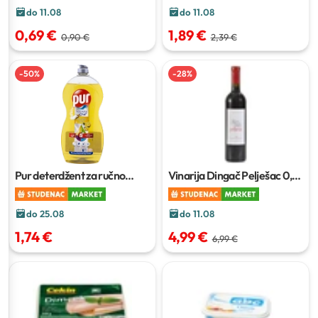
do 11.08
do 11.08
0,69 €
1,89 €
0,90 €
2,39 €
-
50
%
-
28
%
Pur deterdžent za ručno
Vinarija Dingač Pelješac
0,75
pranje suđa
750 ml
l
do 25.08
do 11.08
1,74 €
4,99 €
6,99 €