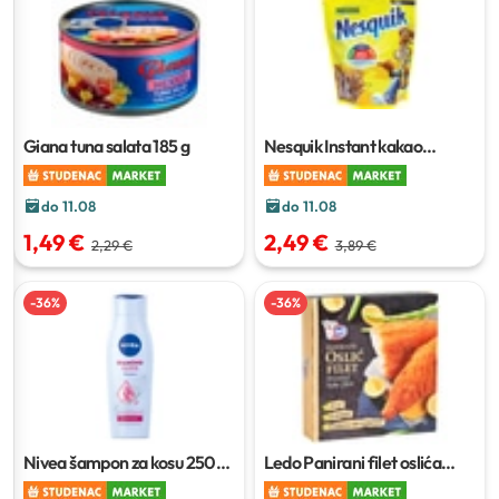
Giana tuna salata
185 g
Nesquik Instant kakao
napitak
200 g
do 11.08
do 11.08
1,49 €
2,49 €
2,29 €
3,89 €
-
36
%
-
36
%
Nivea šampon za kosu
250
Ledo Panirani filet oslića
ml
400 g