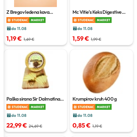
Z Bregov ledena kava
Mc Vitie's Keks Digestive
cappuccino
250 ml
250 g
do 11.08
do 11.08
1,19 €
1,59 €
1,69 €
1,99 €
Paška sirana Sir Dalmatinac
Krumpirov kruh
400 g
1 kg
do 11.08
do 11.08
22,99 €
0,85 €
24,69 €
1,19 €