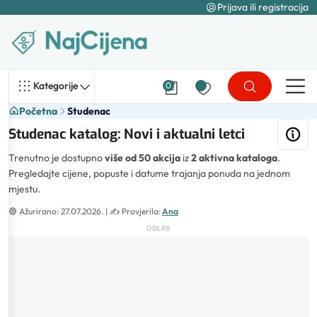
Prijava ili registracija
Kategorije
0
Početna
Studenac
Studenac katalog: Novi i aktualni letci
Trenutno je dostupno
više od 50 akcija
iz
2 aktivna kataloga
.
Pregledajte cijene, popuste i datume trajanja ponuda na jednom
mjestu.
🟢
Ažurirano: 27.07.2026.
| ✍️
Provjerila:
Ana
OGLAS