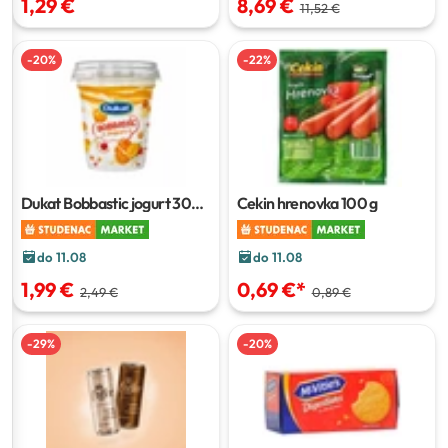
1,29 €
8,69 €
11,52 €
-
20
%
-
22
%
Dukat Bobbastic jogurt
300
Cekin hrenovka
100 g
g
do 11.08
do 11.08
1,99 €
0,69 €
*
2,49 €
0,89 €
-
29
%
-
20
%