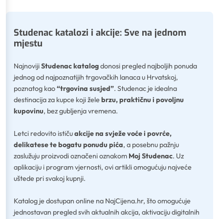
Studenac katalozi i akcije: Sve na jednom
mjestu
Najnoviji
Studenac katalog
donosi pregled najboljih ponuda
jednog od najpoznatijih trgovačkih lanaca u Hrvatskoj,
poznatog kao
“trgovina susjed”
. Studenac je idealna
destinacija za kupce koji žele
brzu, praktičnu i povoljnu
kupovinu
, bez gubljenja vremena.
Letci redovito ističu
akcije na svježe voće i povrće,
delikatese te bogatu ponudu pića
, a posebnu pažnju
zaslužuju proizvodi označeni oznakom
Moj Studenac
. Uz
aplikaciju i program vjernosti, ovi artikli omogućuju najveće
uštede pri svakoj kupnji.
Katalog je dostupan online na NajCijena.hr, što omogućuje
jednostavan pregled svih aktualnih akcija, aktivaciju digitalnih