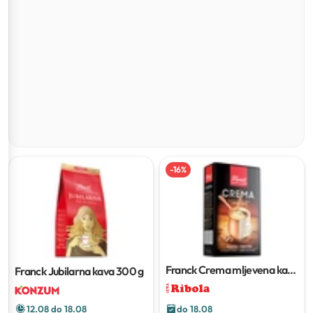
-
16
%
Franck Crema mljevena kava
Franck Jubilarna kava
300 g
250 g
12.08 do 18.08
do 18.08