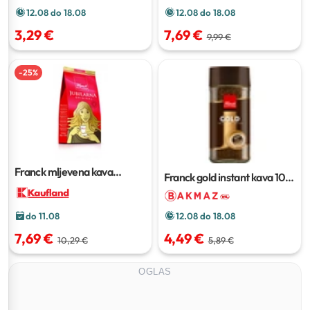
12.08 do 18.08
12.08 do 18.08
7,69 €
3,29 €
9,99 €
-
25
%
Franck mljevena kava
Franck gold instant kava
100
jubilarna
500 g
g
12.08 do 18.08
do 11.08
4,49 €
7,69 €
5,89 €
10,29 €
OGLAS