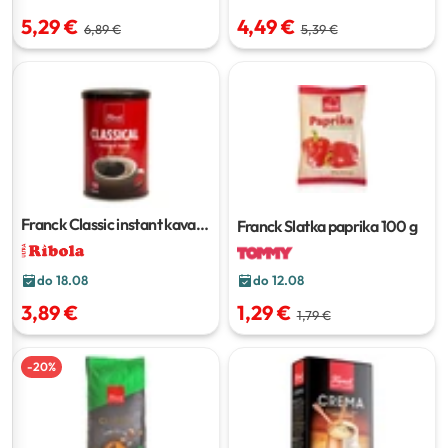
5,29 €
4,49 €
6,89 €
5,39 €
Franck Classic instant kava
Franck Slatka paprika
100 g
100 g
do 18.08
do 12.08
3,89 €
1,29 €
1,79 €
-
20
%