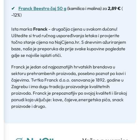
✔
Franck Beestro čaj 50 g
(kamilica i malina)
za
2,89 €
(
-12%
)
Ista marka
Franck
- drugačija cijena u svakom dućanu!
Uštedite si trud ručnog uspoređivanja letaka i provjerite
točno stanje cijena na NajCijena.hr. S dnevnim ažuriranjem
baze, naša je preporuka da prije svake kupovine pogledate
gdje se najviše isplati otići.
Franck je jedan od najpoznatijih hrvatskih brendova u
sektoru prehrambenih proizvoda, posebno poznat po kavi i
čajevima. Tvrtka Franck d.o.o. osnovana je 1892. godine u
Zagrebu i ima dugu tradiciju proizvodnje kvalitetnih
proizvoda. Franck je prepoznatljiv po svojoj kvaliteti i širokoj
ponudi koja uključuje: kave, čajeve,energetska pića, snack
proizvode i drugo.