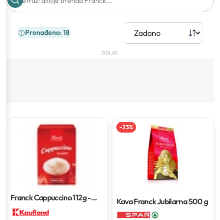
Pronađeno: 18
OGLAS
-
23
%
Franck Cappuccino
112g -
Kava Franck Jubilarna
500 g
160g