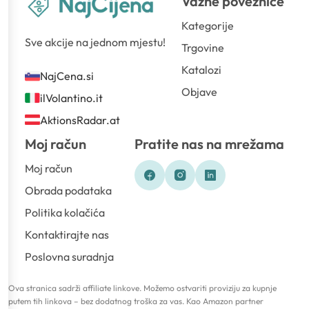
Važne poveznice
Kategorije
Sve akcije na jednom mjestu!
Trgovine
Katalozi
NajCena.si
Objave
ilVolantino.it
AktionsRadar.at
Moj račun
Pratite nas na mrežama
Moj račun
Obrada podataka
Politika kolačića
Kontaktirajte nas
Poslovna suradnja
Ova stranica sadrži affiliate linkove. Možemo ostvariti proviziju za kupnje
putem tih linkova – bez dodatnog troška za vas. Kao Amazon partner