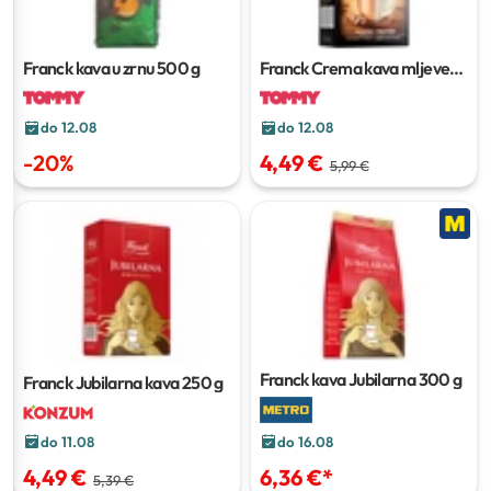
Franck kava u zrnu
500 g
Franck Crema kava mljevena
250 g
do 12.08
do 12.08
-
20
%
4,49 €
5,99 €
Franck kava Jubilarna
300 g
Franck Jubilarna kava
250 g
do 11.08
do 16.08
4,49 €
6,36 €
*
5,39 €