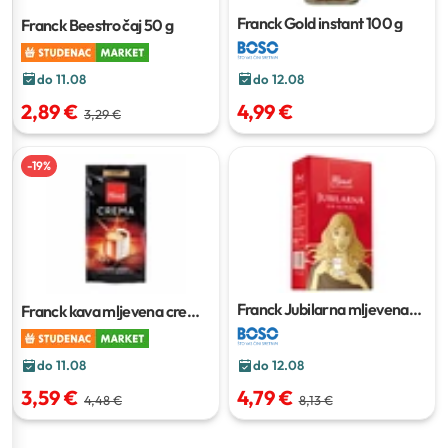
Franck Gold instant
100 g
Franck Beestro čaj
50 g
do 11.08
do 12.08
2,89 €
4,99 €
3,29 €
-
19
%
Franck Jubilarna mljevena
Franck kava mljevena crema
kava
250 g
175 g
do 11.08
do 12.08
3,59 €
4,79 €
4,48 €
8,13 €