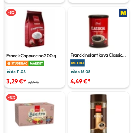
-
8
%
Franck instant kava Classic
Franck Cappuccino
200 g
100 g
do 11.08
do 16.08
3,29 €
*
4,49 €
*
3,59 €
-
12
%