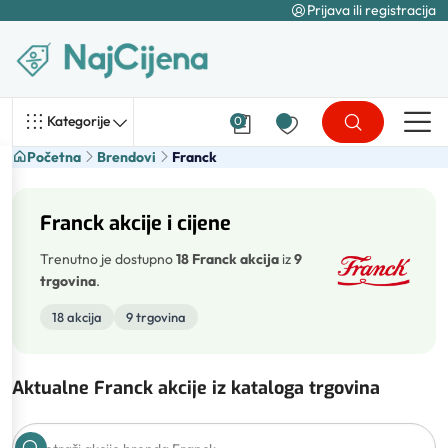
Prijava ili registracija
Kategorije
0
Početna
Brendovi
Franck
Franck akcije i cijene
Trenutno je dostupno
18 Franck akcija
iz
9
trgovina
.
18 akcija
9 trgovina
Aktualne Franck akcije iz kataloga trgovina