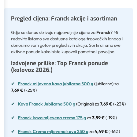
Pregled cijena: Franck akcije i asortiman
Gdje se danas skrivaju najpovoljnije cijene za
Franck
? Mi
redovito listamo sve dostupne kataloge trgovačkih lanaca i
donosimo vam gotov pregled svih akcija. Sortirali smo sve
aktivne ponude kako biste kupovali pametno i povoljno.
Izdvojene prilike: Top Franck ponude
(kolovoz 2026.)
✔
Franck mljevena kava jubilarna 500 g
(jubilarna)
za
7,69 €
(
-25%
)
✔
Kava Franck Jubilarna 500 g
(Original)
za
7,69 €
(
-23%
)
✔
Franck kava mljevena crema 175 g
za
3,59 €
(
-19%
)
✔
Franck Crema mljevena kava 250 g
za
4,49 €
(
-16%
)