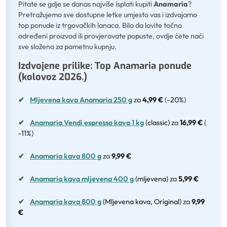
Pitate se gdje se danas najviše isplati kupiti
Anamaria
?
Pretražujemo sve dostupne letke umjesto vas i izdvajamo
top ponude iz trgovačkih lanaca. Bilo da lovite točno
određeni proizvod ili provjeravate popuste, ovdje ćete naći
sve složeno za pametnu kupnju.
Izdvojene prilike: Top Anamaria ponude
(kolovoz 2026.)
✔
Mljevena kava Anamaria 250 g
za
4,99 €
(
-20%
)
✔
Anamaria Vendi espresso kava 1 kg
(classic)
za
16,99 €
(
-11%
)
✔
Anamaria kava 800 g
za
9,99 €
✔
Anamaria kava mljevena 400 g
(mljevena)
za
5,99 €
✔
Anamaria kava 800 g
(Mljevena kava, Original)
za
9,99
€