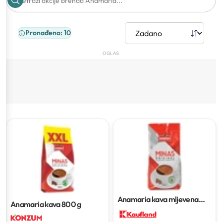
Pronađeno: 10
OGLAS
Anamaria kava mljevena
Anamaria kava
800 g
400 g