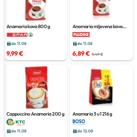
Anamaria kava
800 g
Anamaria mljevena kava
500 g
do 11.08
do 11.08
9,99 €
6,89 €
9,49 €
Cappuccino Anamaria
200 g
Anamaria 3 u 1
216 g
do 11.08
do 12.08