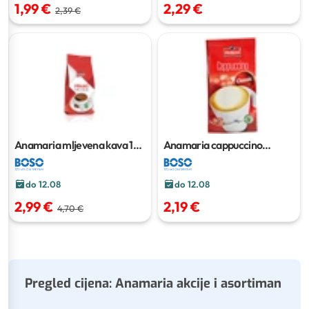
1,99 €
2,29 €
2,39 €
Anamaria mljevena kava
175
Anamaria cappuccino
g
Classic
200 g
do 12.08
do 12.08
2,99 €
2,19 €
4,70 €
Pregled cijena: Anamaria akcije i asortiman