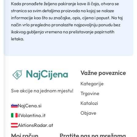
Kada pronađete željeno pakiranje kave ili čaja, otvara se
stranica sa svim detaljima proizvoda na kojoj se nalaze
informacije kao što su značajke, opis, cijena i popust. Na taj
način vrlo pregledno pronalazite najpovoljniju ponudu bez
ikakvog gubljenja vremena na prelistavanje papirnatih
letaka.
Važne poveznice
Kategorije
Sve akcije na jednom mjestu!
Trgovine
Katalozi
NajCena.si
Objave
ilVolantino.it
AktionsRadar.at
Moj račun
Pratite nas na mrežama