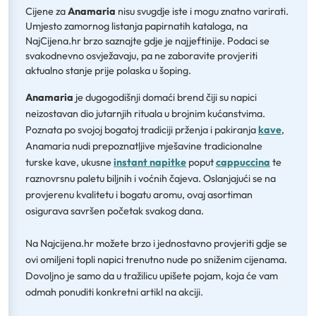
Cijene za
Anamaria
nisu svugdje iste i mogu znatno varirati.
Umjesto zamornog listanja papirnatih kataloga, na
NajCijena.hr brzo saznajte gdje je najjeftinije. Podaci se
svakodnevno osvježavaju, pa ne zaboravite provjeriti
aktualno stanje prije polaska u šoping.
Anamaria
je dugogodišnji domaći brend čiji su napici
neizostavan dio jutarnjih rituala u brojnim kućanstvima.
Poznata po svojoj bogatoj tradiciji prženja i pakiranja
kave
,
Anamaria nudi prepoznatljive mješavine tradicionalne
turske kave, ukusne
instant napitke
poput
cappuccina
te
raznovrsnu paletu biljnih i voćnih čajeva. Oslanjajući se na
provjerenu kvalitetu i bogatu aromu, ovaj asortiman
osigurava savršen početak svakog dana.
Na Najcijena.hr možete brzo i jednostavno provjeriti gdje se
ovi omiljeni topli napici trenutno nude po sniženim cijenama.
Dovoljno je samo da u tražilicu upišete pojam, koja će vam
odmah ponuditi konkretni artikl na akciji.