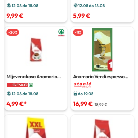
12.08 do 18.08
12.08 do 18.08
9,99 €
5,99 €
-
20
%
-
11
%
Mljevena kava Anamaria
Anamaria Vendi espresso
250 g
kava
1 kg
12.08 do 18.08
do 19.08
4,99 €
*
16,99 €
18,99 €