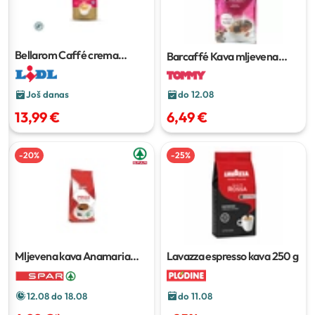
Bellarom Caffé crema
Barcaffé Kava mljevena
classico XXL
1.2 kg
400 g
Još danas
do 12.08
13,99 €
6,49 €
-
20
%
-
25
%
Mljevena kava Anamaria
Lavazza espresso kava
250 g
250 g
12.08 do 18.08
do 11.08