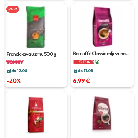
-
20
%
Barcaffè Classic mljevena
Franck kava u zrnu
500 g
kava
450 g
do 12.08
do 11.08
-
20
%
6,99 €