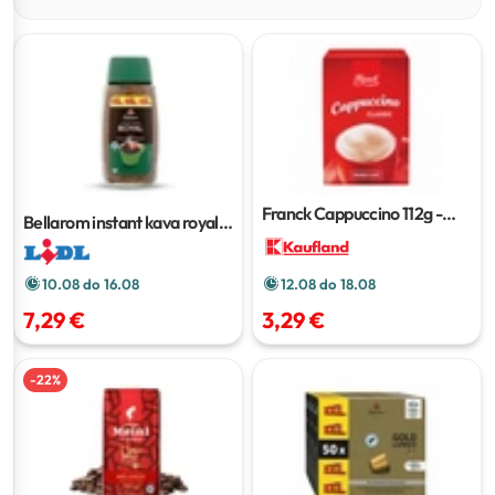
Franck Cappuccino
112g -
Bellarom instant kava royal
160g
XXL
300 g
10.08 do 16.08
12.08 do 18.08
7,29 €
3,29 €
-
22
%