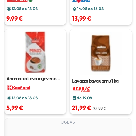
12.08 do 18.08
14.08 do 16.08
9,99 €
13,99 €
Anamaria kava mljevena
Lavazza kava u zrnu
1 kg
400 g
do 19.08
12.08 do 18.08
21,99 €
5,99 €
23,99 €
OGLAS