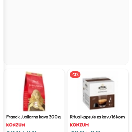
-
12
%
Franck Jubilarna kava
300 g
Ritual kapsule za kavu
16 kom