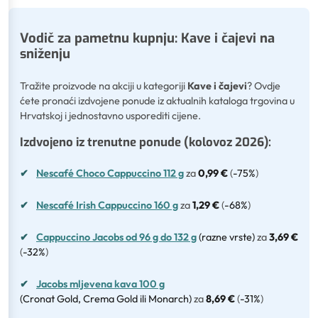
Vodič za pametnu kupnju: Kave i čajevi na
sniženju
Tražite proizvode na akciji u kategoriji
Kave i čajevi
? Ovdje
ćete pronaći izdvojene ponude iz aktualnih kataloga trgovina u
Hrvatskoj i jednostavno usporediti cijene.
Izdvojeno iz trenutne ponude (kolovoz 2026):
✔
Nescafé Choco Cappuccino 112 g
za
0,99 €
(
-75%
)
✔
Nescafé Irish Cappuccino 160 g
za
1,29 €
(
-68%
)
✔
Cappuccino Jacobs od 96 g do 132 g
(razne vrste)
za
3,69 €
(
-32%
)
✔
Jacobs mljevena kava 100 g
(Cronat Gold, Crema Gold ili Monarch)
za
8,69 €
(
-31%
)