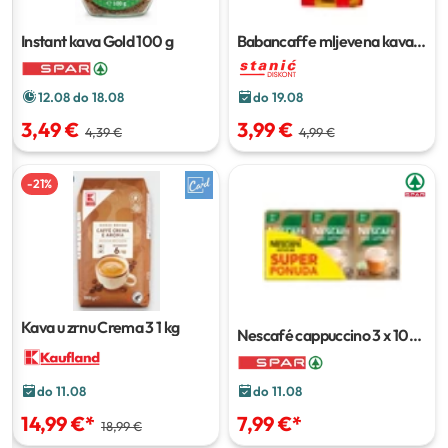
Instant kava Gold
100 g
Babancaffe mljevena kava
200 g
12.08 do 18.08
do 19.08
3,49 €
3,99 €
4,39 €
4,99 €
-
21
%
Kava u zrnu Crema 3
1 kg
Nescafé cappuccino
3 x 108
g / 3 x 112 g
do 11.08
do 11.08
7,99 €
*
14,99 €
*
18,99 €