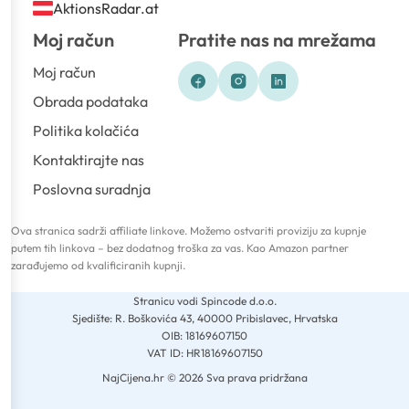
AktionsRadar.at
Moj račun
Pratite nas na mrežama
Moj račun
Obrada podataka
Politika kolačića
Kontaktirajte nas
Poslovna suradnja
Ova stranica sadrži affiliate linkove. Možemo ostvariti proviziju za kupnje
putem tih linkova – bez dodatnog troška za vas. Kao Amazon partner
zarađujemo od kvalificiranih kupnji.
Stranicu vodi Spincode d.o.o.
Sjedište: R. Boškovića 43, 40000 Pribislavec, Hrvatska
OIB: 18169607150
VAT ID: HR18169607150
NajCijena.hr © 2026 Sva prava pridržana