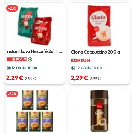
-
23
%
Instant kava Nescafé 2u1 ili
Gloria Cappuccino
200 g
3u1
od 80 g do 165 g
12.08 do 18.08
12.08 do 18.08
2,29 €
2,29 €
2,99 €
2,99 €
-
32
%