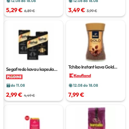
12.08 do 18.08
12.08 do 18.08
5,29 €
3,49 €
6,89 €
3,99 €
Tchibo Instant kava Gold
Segafredo kava u kapsulama
Selection
200 g
51 g
do 11.08
12.08 do 18.08
2,99 €
7,99 €
4,49 €