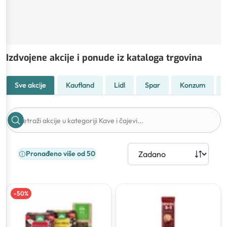
Izdvojene akcije i ponude iz kataloga trgovina
Sve akcije
Kaufland
Lidl
Spar
Konzum
Pronađeno više od 50
-
50
%