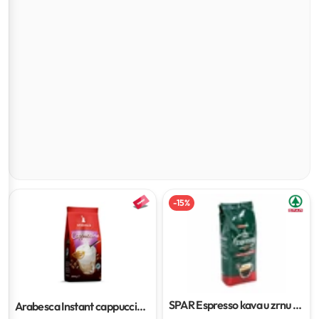
-
15
%
SPAR Espresso kava u zrnu
1
Arabesca Instant cappuccino
kg
200 g