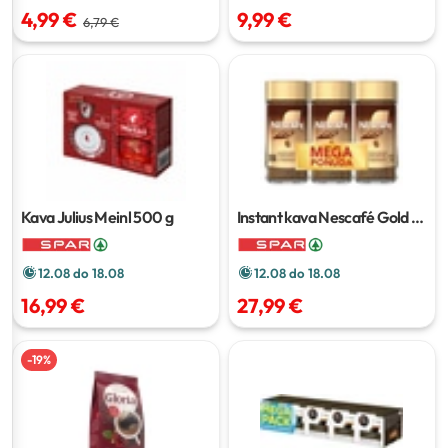
4,99 €
9,99 €
6,79 €
Kava Julius Meinl
500 g
Instant kava Nescafé Gold
3
x 190 g
12.08 do 18.08
12.08 do 18.08
16,99 €
27,99 €
-
19
%