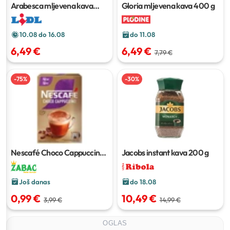
Arabesca mljevena kava
Gloria mljevena kava
400 g
500 g
10.08 do 16.08
do 11.08
6,49 €
6,49 €
7,79 €
-
75
%
-
30
%
Nescafé Choco Cappuccino
Jacobs instant kava
200 g
112 g
Još danas
do 18.08
0,99 €
10,49 €
3,99 €
14,99 €
OGLAS