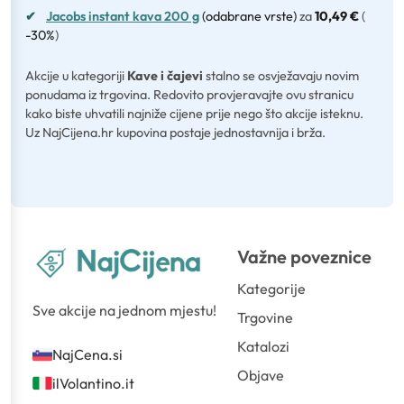
✔
Jacobs instant kava 200 g
(odabrane vrste)
za
10,49 €
(
-30%
)
Akcije u kategoriji
Kave i čajevi
stalno se osvježavaju novim
ponudama iz trgovina. Redovito provjeravajte ovu stranicu
kako biste uhvatili najniže cijene prije nego što akcije isteknu.
Uz NajCijena.hr kupovina postaje jednostavnija i brža.
Važne poveznice
Kategorije
Sve akcije na jednom mjestu!
Trgovine
Katalozi
NajCena.si
Objave
ilVolantino.it