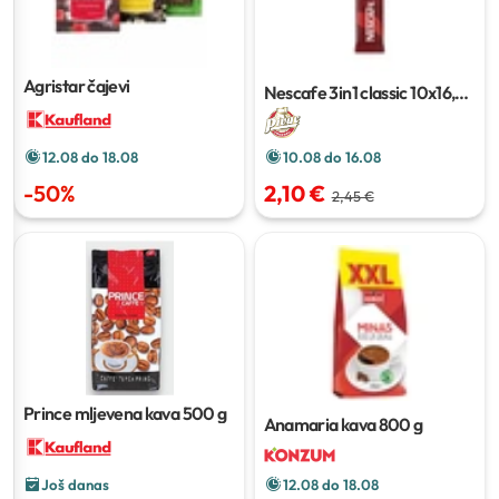
Agristar čajevi
Nescafe 3in1 classic
10x16,5
g
10.08 do 16.08
12.08 do 18.08
2,10 €
-
50
%
2,45 €
Prince mljevena kava
500 g
Anamaria kava
800 g
Još danas
12.08 do 18.08