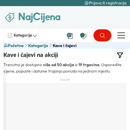
Prijava ili registracija
Kategorije
0
Početna
Kategorije
Kave i čajevi
Kave i čajevi na akciji
Trenutno je dostupno
više od 50 akcija
iz
19 trgovina
. Usporedite
cijene, popuste i datume trajanja ponuda na jednom mjestu.
OGLAS