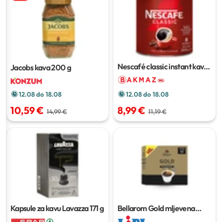
Nescafé classic instant kava
Jacobs kava
200 g
200 g
12.08 do 18.08
12.08 do 18.08
10,59 €
8,99 €
14,99 €
11,19 €
Kapsule za kavu Lavazza
171 g
Bellarom Gold mljevena
kava
2 x 500 g