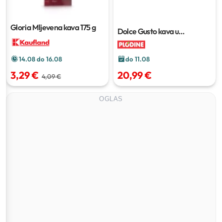
Gloria Mljevena kava
175 g
Dolce Gusto kava u
kapsulama
5 x 100,8–5 x 112
g
do 11.08
14.08 do 16.08
20,99 €
3,29 €
4,09 €
OGLAS