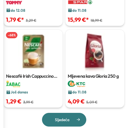
do 12.08
do 11.08
1,79 €
*
15,99 €
*
3,29 €
18,99 €
-
68
%
Nescafé Irish Cappuccino
Mljevena kava Gloria
250 g
160 g
Još danas
do 11.08
1,29 €
4,09 €
3,99 €
5,09 €
Sljedeća