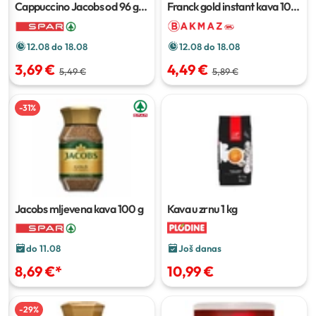
Cappuccino Jacobs
od 96 g
Franck gold instant kava
100
do 132 g
g
12.08 do 18.08
12.08 do 18.08
3,69 €
4,49 €
5,49 €
5,89 €
-
31
%
Jacobs mljevena kava
100 g
Kava u zrnu
1 kg
do 11.08
Još danas
8,69 €
*
10,99 €
-
29
%