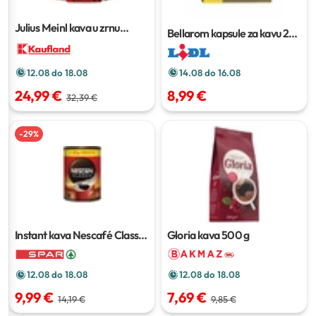
Julius Meinl kava u zrnu
Bellarom kapsule za kavu
275
Melange
1 kg
g - 285 g
14.08 do 16.08
12.08 do 18.08
8,99 €
24,99 €
32,39 €
-
29
%
Instant kava Nescafé Classic
Gloria kava
500 g
250 g
12.08 do 18.08
12.08 do 18.08
9,99 €
7,69 €
14,19 €
9,85 €