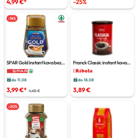
4,99 €
*
-
25
%
-
14
%
SPAR Gold instant kava bez
Franck Classic instant kava
kofeina
100 g
100 g
do 11.08
do 18.08
3,99 €
*
3,89 €
4,65 €
-
20
%