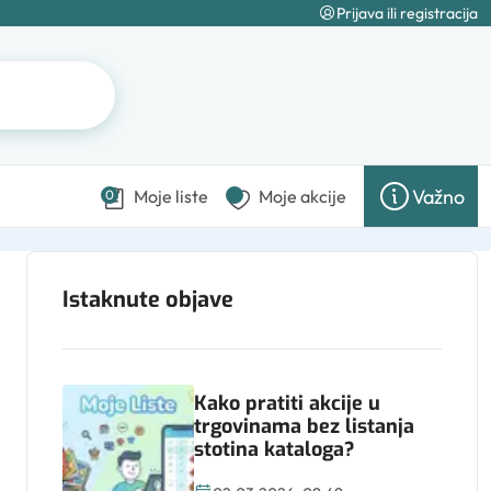
Prijava ili registracija
Važno
Moje liste
Moje akcije
0
Istaknute objave
Kako pratiti akcije u
trgovinama bez listanja
stotina kataloga?