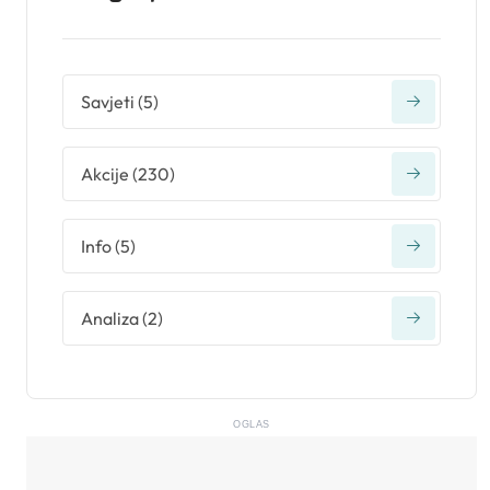
Savjeti
(
5
)
Akcije
(
230
)
Info
(
5
)
Analiza
(
2
)
OGLAS