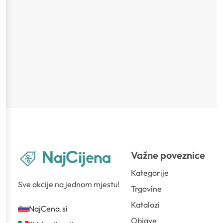
Važne poveznice
Kategorije
Sve akcije na jednom mjestu!
Trgovine
Katalozi
NajCena.si
Objave