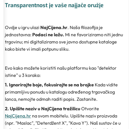
Transparentnost je vaše najjače oružje
Ovdje u igru ulazi
NajCijena.hr
. Naša filozofija je
jednostavna:
Podaci ne lažu.
Mi ne favoriziramo niti jednu
trgovinu; mi digitaliziramo sve javno dostupne kataloge
kako biste vi imali potpunu sliku.
Evo kako možete koristiti našu platformu kao "detektor
istine" u 3 koraka:
1. Ignorirajte boje, fokusirajte se na brojke
Kada vidite
primamljivu ponudu u katalogu određenog trgovačkog
lanca, nemojte odmah raditi popis. Zastanite.
2. Upišite naziv u NajCijena tražilicu
Otvorite
NajCijena.hr
na svom mobitelu. Upišite naziv proizvoda
(npr. "Maslac", "Deterdžent X", "Kava Y"). Naš sustav će u