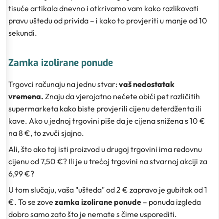
tisuće artikala dnevno i otkrivamo vam kako razlikovati
pravu uštedu od privida – i kako to provjeriti u manje od 10
sekundi.
Zamka izolirane ponude
Trgovci računaju na jednu stvar:
vaš nedostatak
vremena.
Znaju da vjerojatno nećete obići pet različitih
supermarketa kako biste provjerili cijenu deterdženta ili
kave. Ako u jednoj trgovini piše da je cijena snižena s 10 €
na 8 €, to zvuči sjajno.
Ali, što ako taj isti proizvod u drugoj trgovini ima
redovnu
cijenu od 7,50 €? Ili je u trećoj trgovini na
stvarnoj
akciji za
6,99 €?
U tom slučaju, vaša "ušteda" od 2 € zapravo je gubitak od 1
€. To se zove
zamka izolirane ponude
– ponuda izgleda
dobro samo zato što je nemate s čime usporediti.