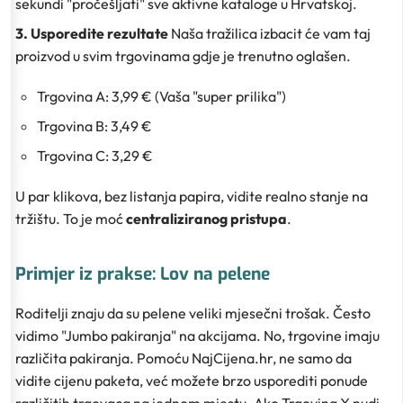
sekundi "pročešljati" sve aktivne kataloge u Hrvatskoj.
3. Usporedite rezultate
Naša tražilica izbacit će vam taj
proizvod u svim trgovinama gdje je trenutno oglašen.
Trgovina A: 3,99 € (Vaša "super prilika")
Trgovina B: 3,49 €
Trgovina C: 3,29 €
U par klikova, bez listanja papira, vidite realno stanje na
tržištu. To je moć
centraliziranog pristupa
.
Primjer iz prakse: Lov na pelene
Roditelji znaju da su pelene veliki mjesečni trošak. Često
vidimo "Jumbo pakiranja" na akcijama. No, trgovine imaju
različita pakiranja. Pomoću NajCijena.hr, ne samo da
vidite cijenu paketa, već možete brzo usporediti ponude
različitih trgovaca na jednom mjestu. Ako Trgovina X nudi