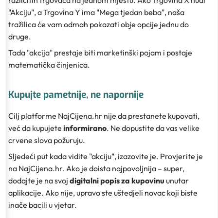
"Akciju", a Trgovina Y ima "Mega tjedan beba", naša
tražilica će vam odmah pokazati obje opcije jednu do
druge.
Tada "akcija" prestaje biti marketinški pojam i postaje
matematička činjenica.
Kupujte pametnije, ne napornije
Cilj platforme NajCijena.hr nije da prestanete kupovati,
već da kupujete
informirano
. Ne dopustite da vas velike
crvene slova požuruju.
Sljedeći put kada vidite "akciju", izazovite je. Provjerite je
na NajCijena.hr. Ako je doista najpovoljnija – super,
dodajte je na svoj
digitalni popis za kupovinu
unutar
aplikacije. Ako nije, upravo ste uštedjeli novac koji biste
inače bacili u vjetar.