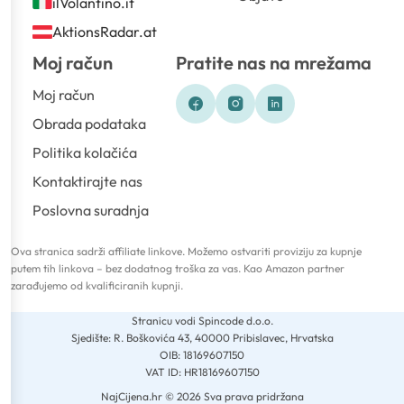
ilVolantino.it
AktionsRadar.at
Moj račun
Pratite nas na mrežama
Moj račun
Obrada podataka
Politika kolačića
Kontaktirajte nas
Poslovna suradnja
Ova stranica sadrži affiliate linkove. Možemo ostvariti proviziju za kupnje
putem tih linkova – bez dodatnog troška za vas. Kao Amazon partner
zarađujemo od kvalificiranih kupnji.
Stranicu vodi Spincode d.o.o.
Sjedište: R. Boškovića 43, 40000 Pribislavec, Hrvatska
OIB: 18169607150
VAT ID: HR18169607150
NajCijena.hr © 2026 Sva prava pridržana