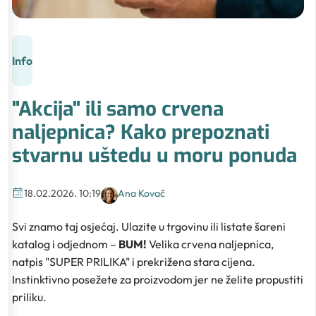
Info
"Akcija" ili samo crvena
naljepnica? Kako prepoznati
stvarnu uštedu u moru ponuda
18.02.2026. 10:19
Ana Kovač
Svi znamo taj osjećaj. Ulazite u trgovinu ili listate šareni
katalog i odjednom –
BUM!
Velika crvena naljepnica,
natpis "SUPER PRILIKA" i prekrižena stara cijena.
Instinktivno posežete za proizvodom jer ne želite propustiti
priliku.