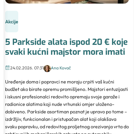
Akcije
5 Parkside alata ispod 20 € koje
svaki kućni majstor mora imati
24.02.2026. 07:31
Ana Kovač
Uređenje doma i popravci ne moraju crpiti vaš kućni
budžet ako birate opremu promišljeno. Majstori entuzijasti
i iskusni profesionalci redovito opremaju svoje garaže i
radionice alatima koji nude vrhunski omjer uloženo-
dobiveno. Parkside asortiman poznat je upravo po tome –
izdržljiv, funkcionalan i pristupačan alat koji olakšava
svaku popravku, od redovitog proljetnog orezivanja vrta do