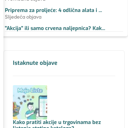
Priprema za proljeće: 4 odlična alata i
...
Slijedeća objava
"Akcija" ili samo crvena naljepnica? Kak
...
Istaknute objave
Kako pratiti akcije u trgovinama bez