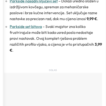
Parkside nasadni ključevi set
– Dolazi uredno složen u
izdržljivom kovčegu, spreman za mehaničarske
poslove i brze kućne intervencije. Set uključuje razne
nastavke za precizan rad, dok mu cijena iznosi
9,99 €
.
Parkside set bitova
– Svaki majstor zna koliko
frustrirajuće može biti kada usred posla nedostaje
pravi nastavak. Ovaj komplet rješava problem
različitih profila vijaka, a cijena je vrlo pristupačnih
3,99
€
.
OGLAS