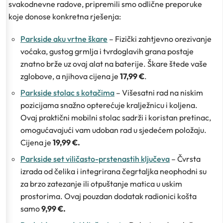
svakodnevne radove, pripremili smo odlične preporuke
koje donose konkretna rješenja:
Parkside aku vrtne škare
– Fizički zahtjevno orezivanje
voćaka, gustog grmlja i tvrdoglavih grana postaje
znatno brže uz ovaj alat na baterije. Škare štede vaše
zglobove, a njihova cijena je
17,99 €
.
Parkside stolac s kotačima
– Višesatni rad na niskim
pozicijama snažno opterećuje kralježnicu i koljena.
Ovaj praktični mobilni stolac sadrži i koristan pretinac,
omogućavajući vam udoban rad u sjedećem položaju.
Cijena je
19,99 €.
Parkside set viličasto-prstenastih ključeva
– Čvrsta
izrada od čelika i integrirana čegrtaljka neophodni su
za brzo zatezanje ili otpuštanje matica u uskim
prostorima. Ovaj pouzdan dodatak radionici košta
samo
9,99 €.