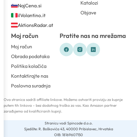
Katalozi
NajCena.si
Objave
ilVolantino.it
AktionsRadar.at
Moj račun
Pratite nas na mrežama
Moj račun
Obrada podataka
Politika kolačića
Kontaktirajte nas
Poslovna suradnja
Ova stranica sadrži affiliate linkove. Možemo ostvariti proviziju za kupnje
putem tih linkova – bez dodatnog troška za vas. Kao Amazon partner
zarađujemo od kvalificiranih kupnji.
Stranicu vodi Spincode d.o.o.
Sjedište: R. Boškovića 43, 40000 Pribislavec, Hrvatska
OIB: 18169607150