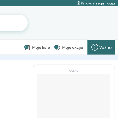
Prijava ili registracija
Važno
Moje liste
Moje akcije
0
OGLAS