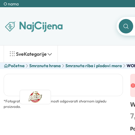
O nama
Sve
Kategorije
Početna
Smrznuta hrana
Smrznuta riba i plodovi mora
WOF
*
Fotografija ne mora u potpunosti odgovarati stvarnom izgledu
W
proizvoda.
7
Po