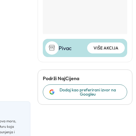
Pivac
VIŠE AKCIJA
Podrži NajCijena
Dodaj kao preferirani izvor na
Googleu
dova mora,
turu koja
punjenja i