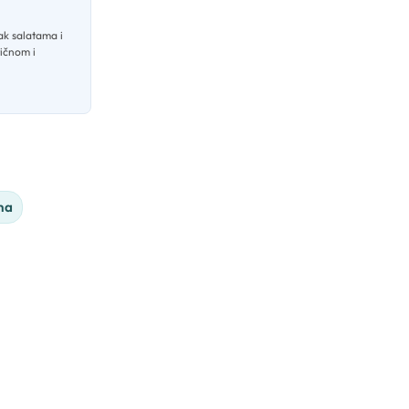
ak salatama i
tičnom i
na