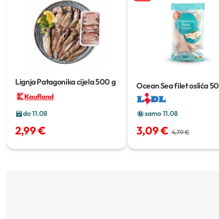
Lignja Patagonika cijela
500 g
Ocean Sea filet oslića
50
samo 11.08
do 11.08
3,09 €
2,99 €
4,79 €