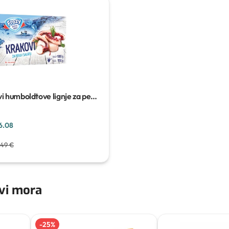
vi humboldtove lignje za peku
6.08
,49 €
ovi mora
-
25
%