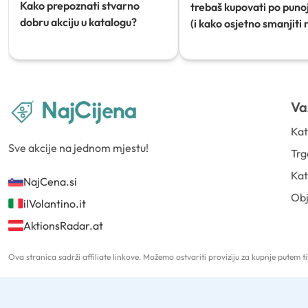
Kako prepoznati stvarno
trebaš kupovati po punoj
dobru akciju u katalogu?
(i kako osjetno smanjiti 
Va
Kat
Sve akcije na jednom mjestu!
Trg
Kat
NajCena.si
Ob
ilVolantino.it
AktionsRadar.at
Ova stranica sadrži affiliate linkove. Možemo ostvariti proviziju za kupnje putem