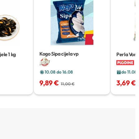
Kogo Sipa cijela vp
jele
1 kg
Perla Vong
10.08 do 16.08
do 11.08
9,89 €
3,69 €
11,00 €