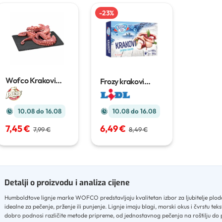
-
23
%
Wofco Krakovi
Frozy krakovi
humboldtove
humboldtove
lignje
lignje za peku i
salatu
1 kg
10.08 do 16.08
10.08 do 16.08
7,45 €
6,49 €
7,99 €
8,49 €
Detalji o proizvodu i analiza cijene
Humboldtove lignje marke WOFCO predstavljaju kvalitetan izbor za ljubitelje plo
idealne za pečenje, prženje ili punjenje
.
Lignje imaju blagi, morski okus i čvrstu teks
dobro podnosi različite metode pripreme, od jednostavnog pečenja na roštilju do 