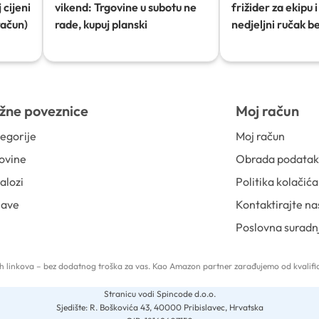
 cijeni
vikend: Trgovine u subotu ne
frižider za ekipu i 
račun)
rade, kupuj planski
nedjeljni ručak b
žne poveznice
Moj račun
egorije
Moj račun
ovine
Obrada podata
alozi
Politika kolačića
jave
Kontaktirajte na
Poslovna suradn
 tih linkova – bez dodatnog troška za vas. Kao Amazon partner zarađujemo od kvalific
Stranicu vodi Spincode d.o.o.
Sjedište: R. Boškovića 43, 40000 Pribislavec, Hrvatska