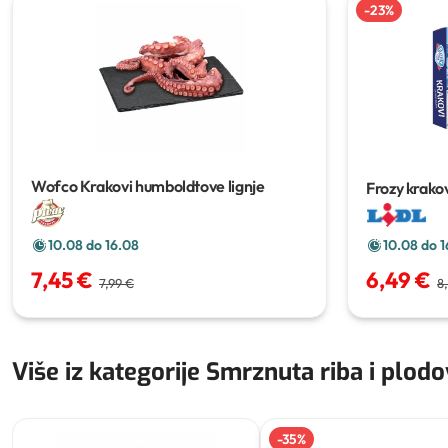
-
23
%
Wofco Krakovi humboldtove lignje
Frozy krako
i salatu
1 kg
10.08 do 16.08
10.08 do 1
7,45 €
6,49 €
7,99 €
8
Više iz kategorije Smrznuta riba i plod
-
35
%