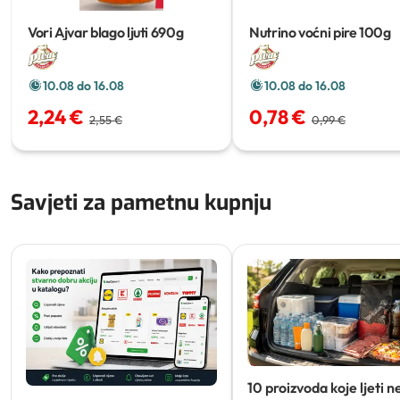
Vori Ajvar blago ljuti
690g
Nutrino voćni pire
100g
10.08 do 16.08
10.08 do 16.08
2,24 €
0,78 €
2,55 €
0,99 €
Savjeti za pametnu kupnju
10 proizvoda koje ljeti n