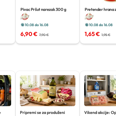
Pivac Pršut narezak
300 g
Pretender hrana 
10.08 do 16.08
10.08 do 16.08
6,90 €
1,65 €
7,90 €
1,95 €
e
Pripremi se za produženi
Vikend akcije: O