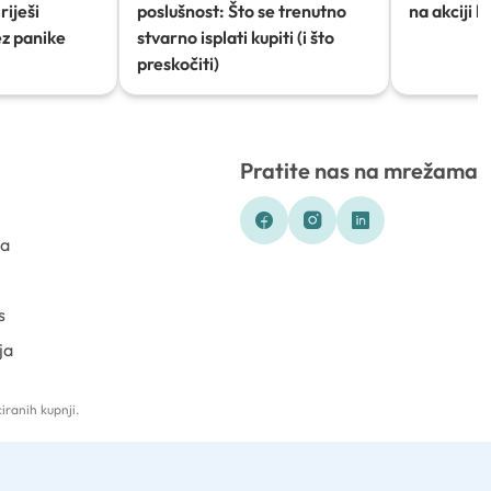
riješi
poslušnost: Što se trenutno
na akciji 
ez panike
stvarno isplati kupiti (i što
preskočiti)
Pratite nas na mrežama
ka
s
ja
iranih kupnji.