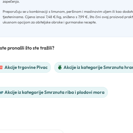
zapečenja
.
Preporučuju se u kombinaciji s limunom, peršinom i maslinovim uljem ili kao dodat
tjesteninama
.
Cijena iznosi 7,48 €/kg, sniženo s 7,99 €, što čini ovaj proizvod prak
ukusnom opcijom za obiteljske obroke i gurmanske recepte.
ste pronašli što ste tražili?
Akcije trgovine Pivac
Akcije iz kategorije Smrznuta hra
Akcije iz kategorije Smrznuta riba i plodovi mora