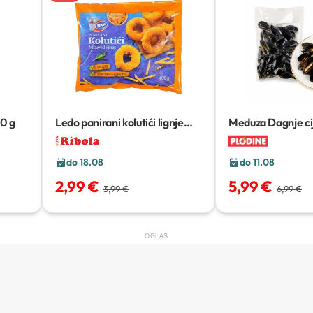
0 g
Ledo panirani kolutići lignje
Meduza Dagnje ci
400 g
do 18.08
do 11.08
2,99 €
5,99 €
3,99 €
6,99 €
OGLAS