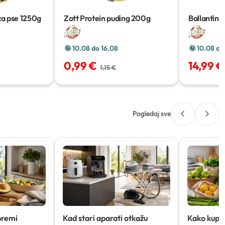
za pse
1250g
Zott Protein puding
200g
Ballantine'
10.08 do 16.08
10.08 do
0,99 €
14,99 €
1,15 €
Pogledaj sve
premi
Kad stari aparati otkažu
Kako kupov