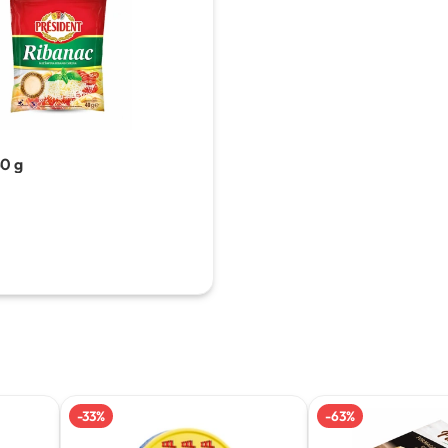
0 g
-
33
%
-
63
%