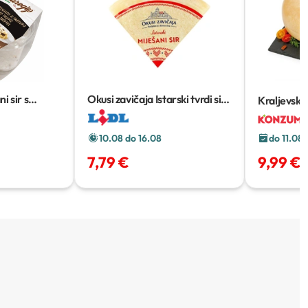
i sir s
Okusi zavičaja Istarski tvrdi sir
Kraljevski 
od kravljeg i ovčjeg mlijeka
XXL
400 g
do 11.08
10.08 do 16.08
9,99 €
7,79 €