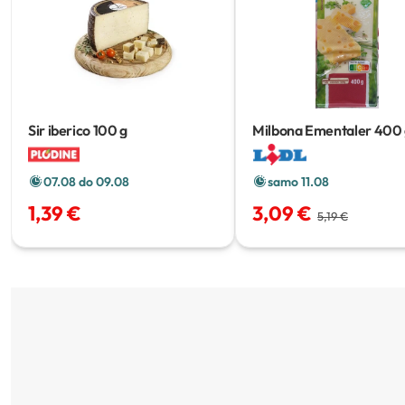
Sir iberico
100 g
Milbona Ementaler
400 
07.08 do 09.08
samo 11.08
1,39 €
3,09 €
5,19 €