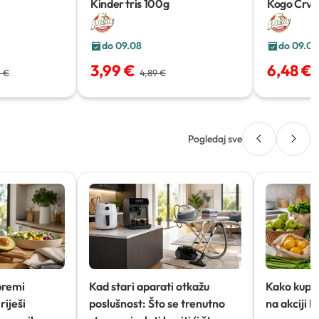
Kinder tris
100g
Kogo Crve
do 09.08
do 09.08
3,99 €
6,48 €
0 €
4,89 €
Pogledaj sve
premi
Kad stari aparati otkažu
Kako kupov
riješi
poslušnost: Što se trenutno
na akciji 