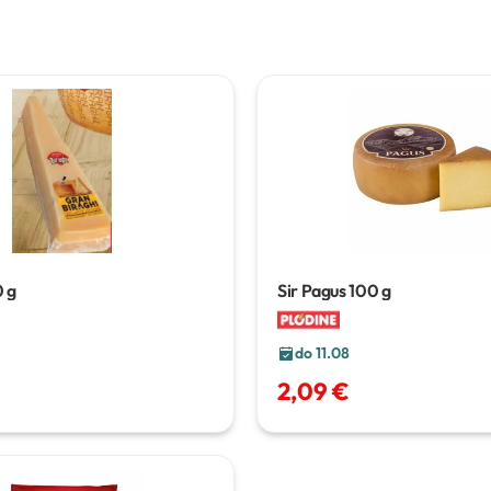
 g
Sir Pagus
100 g
do 11.08
2,09 €