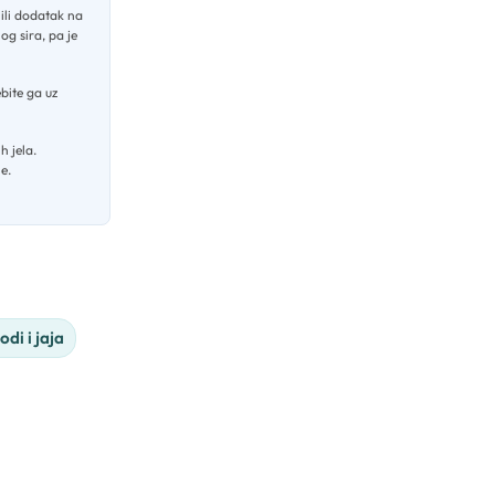
 ili dodatak na
og sira, pa je
bite ga uz
h jela
.
e.
odi i jaja