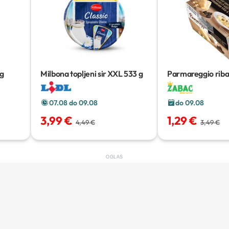
g
Milbona topljeni sir XXL
533 g
Parmareggio riban
tartufima
80 g
07.08 do 09.08
do 09.08
3,99 €
1,29 €
4,49 €
3,49 €
OGLAS