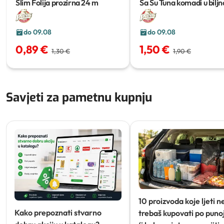
Slim Folija prozirna
24 m
Sa Su Tuna komadi u bilj
ulju/ u ulju s okusom povr
160g
do 09.08
do 09.08
0,89 €
1,50 €
1,30 €
1,90 €
Savjeti za pametnu kupnju
10 proizvoda koje ljeti n
Kako prepoznati stvarno
trebaš kupovati po punoj