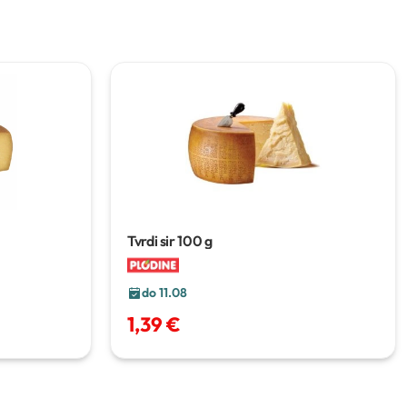
Tvrdi sir
100 g
do 11.08
1,39 €