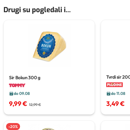
Drugi su pogledali i...
Tvrdi sir
200
Sir Bokun
300 g
do 09.08
do 11.08
9,99 €
3,49 €
12,99 €
-
20
%