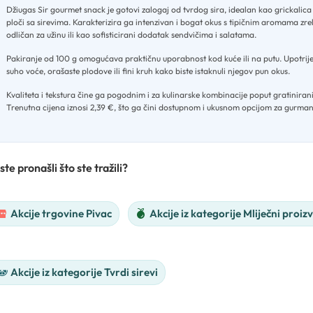
Džiugas Sir gourmet snack je gotovi zalogaj od tvrdog sira, idealan kao grickalica
ploči sa sirevima
.
Karakterizira ga intenzivan i bogat okus s tipičnim aromama zrel
odličan za užinu ili kao sofisticirani dodatak sendvičima i salatama
.
Pakiranje od 100 g omogućava praktičnu uporabnost kod kuće ili na putu
.
Upotrije
suho voće, orašaste plodove ili fini kruh kako biste istaknuli njegov pun okus
.
Kvaliteta i tekstura čine ga pogodnim i za kulinarske kombinacije poput gratinirani
Trenutna cijena iznosi 2,39 €, što ga čini dostupnom i ukusnom opcijom za gurman
ste pronašli što ste tražili?
Akcije trgovine Pivac
Akcije iz kategorije Mliječni proizv
Akcije iz kategorije Tvrdi sirevi