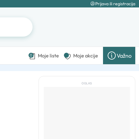
Prijava ili registracija
Važno
Moje liste
Moje akcije
0
OGLAS