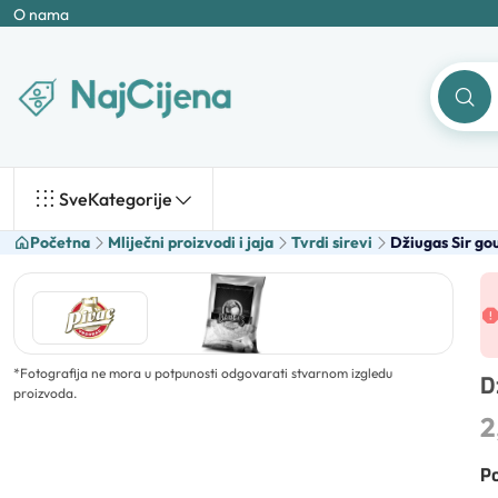
O nama
Sve
Kategorije
Početna
Mliječni proizvodi i jaja
Tvrdi sirevi
Džiugas Sir go
*
Fotografija ne mora u potpunosti odgovarati stvarnom izgledu
D
proizvoda.
2
Po