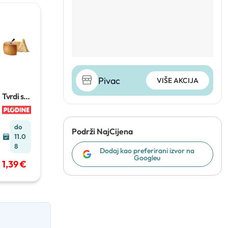
Pivac
VIŠE AKCIJA
Tvrdi sir
100 g
do
Podrži NajCijena
11.0
8
Dodaj kao preferirani izvor na
Googleu
1,39 €