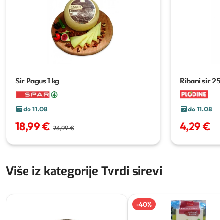
Sir Pagus
1 kg
Ribani sir
25
do 11.08
do 11.08
18,99 €
4,29 €
23,99 €
Više iz kategorije Tvrdi sirevi
-
40
%