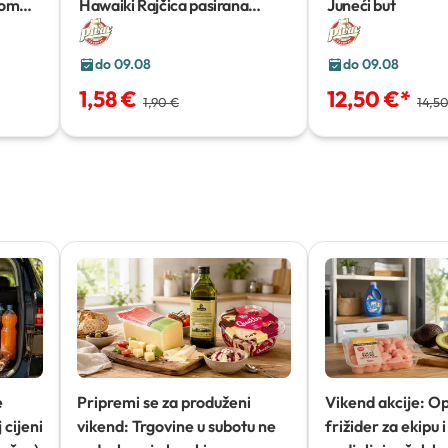
nom
Hawaiki Rajčica pasirana
Juneći but
ća
1000g
do 09.08
do 09.08
1,58 €
12,50 €
*
1,90 €
14,5
e
Pripremi se za produženi
Vikend akcije: O
 cijeni
vikend: Trgovine u subotu ne
frižider za ekipu i 