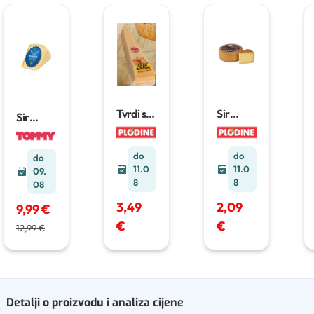
Tvrdi sir
Sir
Sir
200 g
Pagus
Bokun
100 g
300 g
do
do
do
11.0
11.0
09.
8
8
08
3,49
2,09
9,99 €
€
€
12,99 €
Detalji o proizvodu i analiza cijene