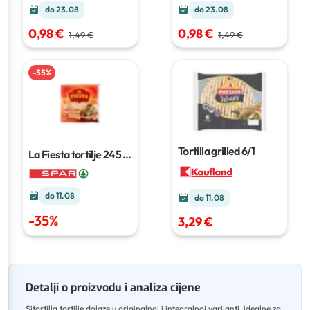
do 23.08
do 23.08
0,98 €
0,98 €
1,49 €
1,49 €
-
35
%
Tortilla grilled
6/1
La Fiesta tortilje
245 g
ili 320 g
do 11.08
do 11.08
-
35
%
3,29 €
Detalji o proizvodu i analiza cijene
Sitortilla tortilje dolaze u originalnoj i integralnoj varijanti, idealne za