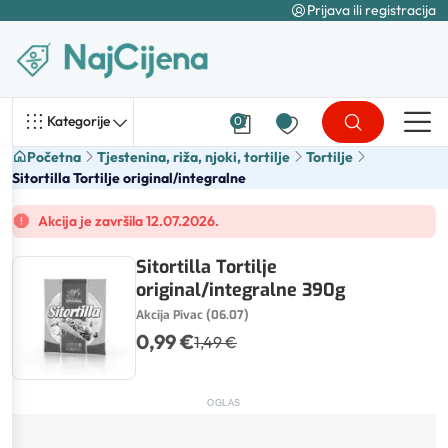
Prijava ili registracija
Kategorije
0
Početna
Tjestenina, riža, njoki, tortilje
Tortilje
Sitortilla Tortilje original/integralne
Akcija je završila 12.07.2026.
Sitortilla Tortilje
original/integralne 390g
Akcija Pivac (06.07)
0,99 €
1,49 €
OGLAS