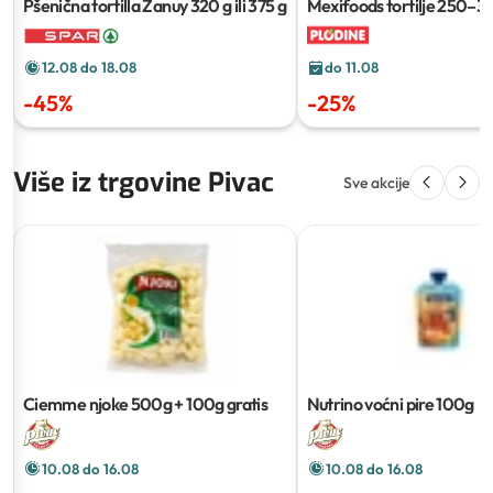
Pšenična tortilla Zanuy
320 g ili 375 g
Mexifoods tortilje
250–37
12.08 do 18.08
do 11.08
-
45
%
-
25
%
Više iz trgovine Pivac
Sve akcije
Ciemme njoke
500g + 100g gratis
Nutrino voćni pire
100g
10.08 do 16.08
10.08 do 16.08