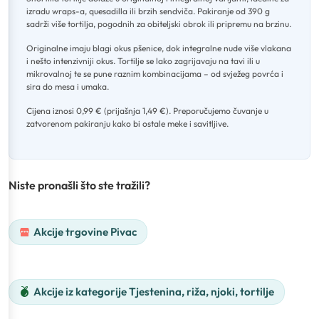
izradu wraps-a, quesadilla ili brzih sendviča
.
Pakiranje od 390 g
sadrži više tortilja, pogodnih za obiteljski obrok ili pripremu na brzinu
.
Originalne imaju blagi okus pšenice, dok integralne nude više vlakana
i nešto intenzivniji okus
.
Tortilje se lako zagrijavaju na tavi ili u
mikrovalnoj te se pune raznim kombinacijama – od svježeg povrća i
sira do mesa i umaka
.
Cijena iznosi 0,99 € (prijašnja 1,49 €)
.
Preporučujemo čuvanje u
zatvorenom pakiranju kako bi ostale meke i savitljive.
Niste pronašli što ste tražili?
Akcije trgovine Pivac
Akcije iz kategorije Tjestenina, riža, njoki, tortilje