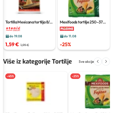
Tortilla Mexicana tortilja
8/1,
Mexifoods tortilje
250–370
320 g
g
do 19.08
do 11.08
1,59 €
-
25
%
1,99 €
Više iz kategorije Tortilje
Sve akcije
-
45
%
-
25
%