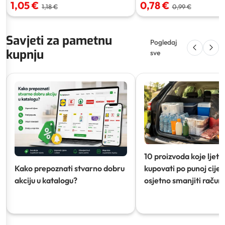
1,05 €
0,78 €
1,18 €
0,99 €
Savjeti za pametnu
Pogledaj
kupnju
sve
10 proizvoda koje ljeti
Kako prepoznati stvarno dobru
kupovati po punoj cijeni
akciju u katalogu?
osjetno smanjiti račun)