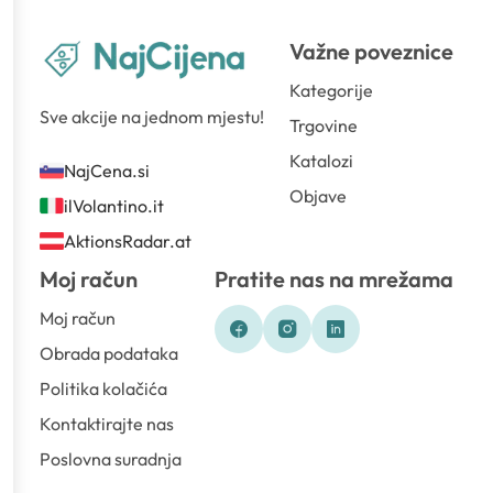
Važne poveznice
Kategorije
Sve akcije na jednom mjestu!
Trgovine
Katalozi
NajCena.si
Objave
ilVolantino.it
AktionsRadar.at
Moj račun
Pratite nas na mrežama
Moj račun
Obrada podataka
Politika kolačića
Kontaktirajte nas
Poslovna suradnja