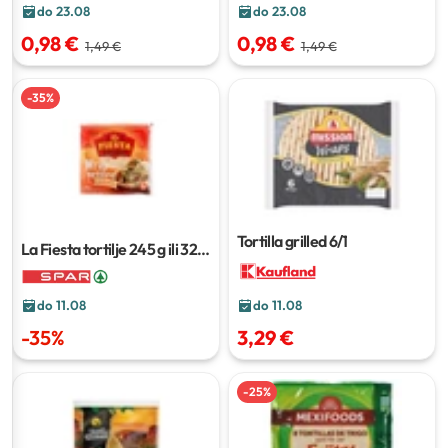
do 23.08
do 23.08
0,98 €
0,98 €
1,49 €
1,49 €
-
35
%
Tortilla grilled
6/1
La Fiesta tortilje
245 g ili 320
g
do 11.08
do 11.08
-
35
%
3,29 €
-
25
%