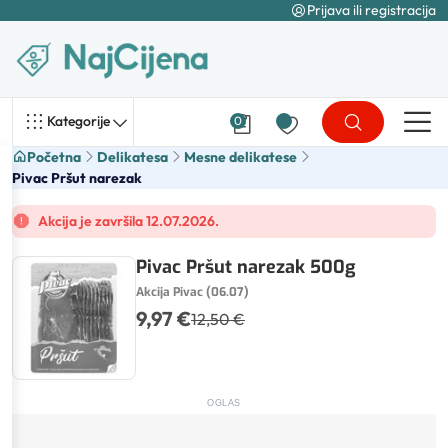
Prijava ili registracija
Kategorije
0
Početna
Delikatesa
Mesne delikatese
Pivac Pršut narezak
Akcija je završila 12.07.2026.
Pivac Pršut narezak 500g
Akcija Pivac (06.07)
9,97 €
12,50 €
OGLAS