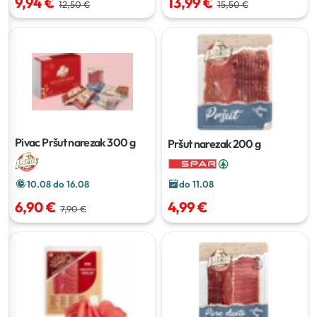
9,94 €
13,99 €
12,50 €
15,50 €
Pivac Pršut narezak
300 g
Pršut narezak
200 g
10.08 do 16.08
do 11.08
6,90 €
4,99 €
7,90 €