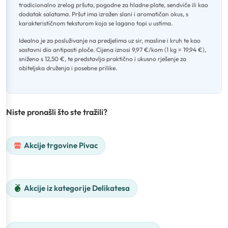
tradicionalno zrelog pršuta, pogodne za hladne plate, sendviče ili kao
dodatak salatama
.
Pršut ima izražen slani i aromatičan okus, s
karakterističnom teksturom koja se lagano topi u ustima
.
Idealno je za posluživanje na predjelima uz sir, masline i kruh te kao
sastavni dio antipasti ploče
.
Cijena iznosi 9,97 €/kom (1 kg = 19,94 €),
sniženo s 12,50 €, te predstavlja praktično i ukusno rješenje za
obiteljska druženja i posebne prilike.
Niste pronašli što ste tražili?
Akcije trgovine Pivac
Akcije iz kategorije Delikatesa