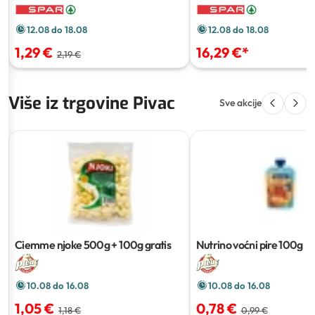
12.08 do 18.08
12.08 do 18.08
1,29 €
16,29 €
*
2,19 €
Više iz trgovine Pivac
Sve akcije
Ciemme njoke
500g + 100g gratis
Nutrino voćni pire
100g
10.08 do 16.08
10.08 do 16.08
1,05 €
0,78 €
1,18 €
0,99 €