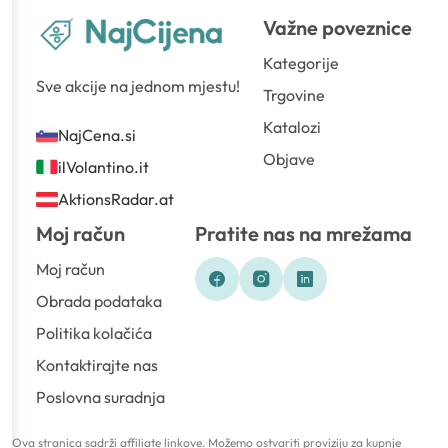
Važne poveznice
Kategorije
Sve akcije na jednom mjestu!
Trgovine
Katalozi
NajCena.si
Objave
ilVolantino.it
AktionsRadar.at
Moj račun
Pratite nas na mrežama
Moj račun
Obrada podataka
Politika kolačića
Kontaktirajte nas
Poslovna suradnja
Ova stranica sadrži affiliate linkove. Možemo ostvariti proviziju za kupnje