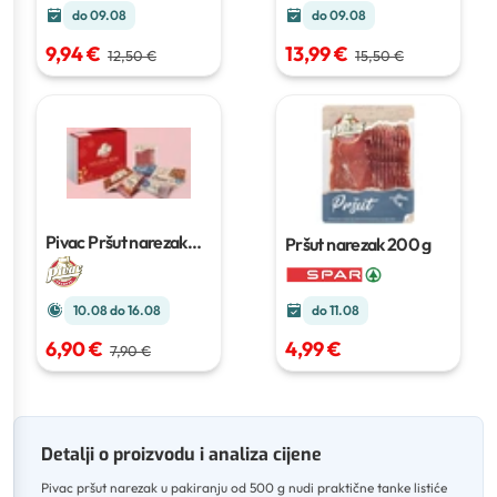
do 09.08
do 09.08
9,94 €
13,99 €
12,50 €
15,50 €
Pivac Pršut narezak
Pršut narezak
200 g
300 g
10.08 do 16.08
do 11.08
6,90 €
4,99 €
7,90 €
Detalji o proizvodu i analiza cijene
Pivac pršut narezak u pakiranju od 500 g nudi praktične tanke listiće