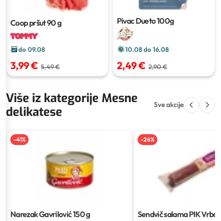
Pivac Dueto
100g
Coop pršut
90 g
do 09.08
10.08 do 16.08
3,99 €
2,49 €
5,49 €
2,90 €
Više iz kategorije Mesne
Sve akcije
delikatese
-
41
%
-
26
%
Narezak Gavrilović
150 g
Sendvič salama PIK Vrbo