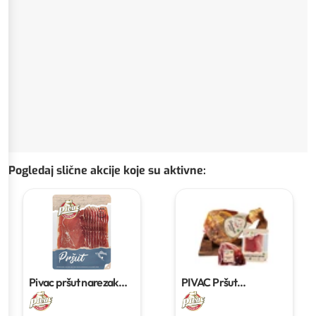
Pogledaj slične akcije koje su aktivne
:
Pivac pršut narezak
PIVAC Pršut
500g
dalmatinski