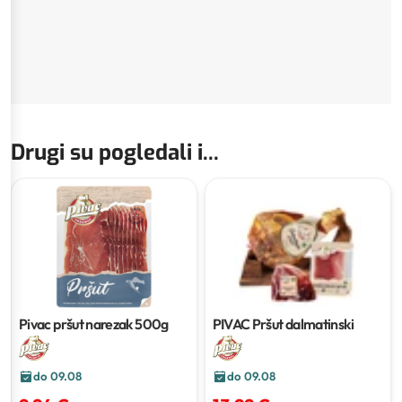
Drugi su pogledali i...
Pivac pršut narezak
500g
PIVAC Pršut dalmatinski
do 09.08
do 09.08