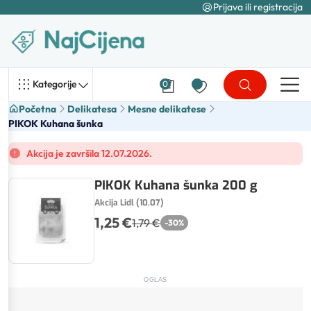
Prijava ili registracija
Kategorije
0
Početna
Delikatesa
Mesne delikatese
PIKOK Kuhana šunka
Akcija je završila 12.07.2026.
PIKOK Kuhana šunka 200 g
Akcija Lidl (10.07)
1,25 €
1,79 €
-
30
%
OGLAS