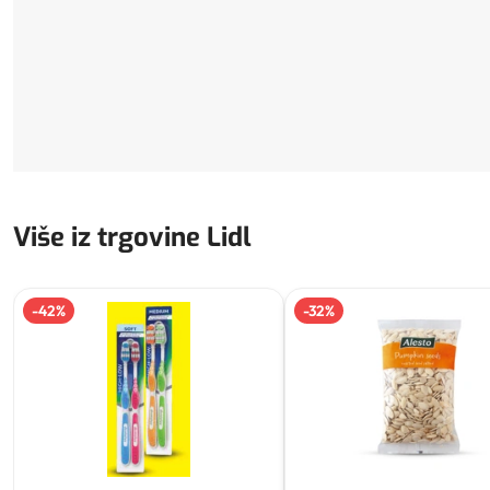
Više iz trgovine Lidl
-
42
%
-
32
%