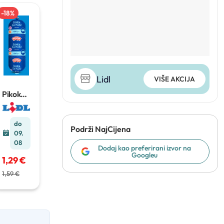
-
18
%
Lidl
VIŠE AKCIJA
Pikok
šunka
za pizzu
400 g
do
Podrži NajCijena
09.
08
Dodaj kao preferirani izvor na
Googleu
1,29 €
1,59 €