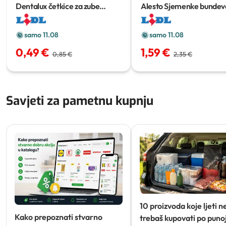
Dentalux četkice za zube
Alesto Sjemenke bundev
classic
2 kom
g
samo 11.08
samo 11.08
0,49 €
1,59 €
0,85 €
2,35 €
Savjeti za pametnu kupnju
10 proizvoda koje ljeti n
Kako prepoznati stvarno
trebaš kupovati po punoj