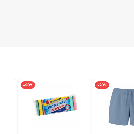
-
60
%
-
20
%