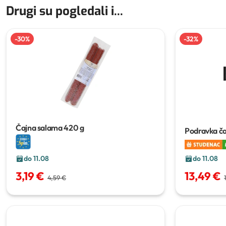
Drugi su pogledali i...
-
30
%
-
32
%
Čajna salama
420 g
Podravka č
do 11.08
do 11.08
3,19 €
13,49 €
4,59 €