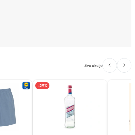
Sve akcije
-
29
%