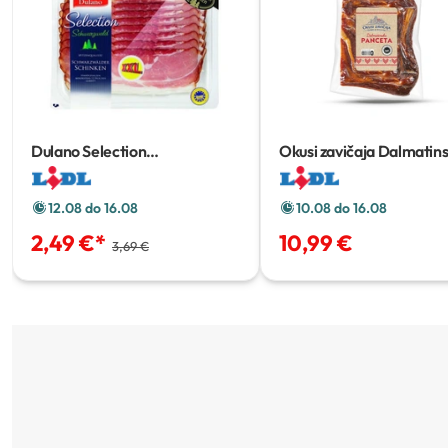
Dulano Selection
Okusi zavičaja Dalmatin
Schwarzwälder šunka XXL
panceta
cca 1.2 kg
250 g
12.08 do 16.08
10.08 do 16.08
2,49 €
*
10,99 €
3,69 €