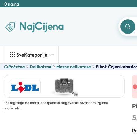
O nama
Sve
Kategorije
Početna
Delikatesa
Mesne delikatese
Pikok Čajna kobasic
*
Fotografija ne mora u potpunosti odgovarati stvarnom izgledu
P
proizvoda.
5
Po