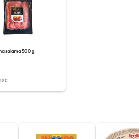
na salama
500 g
49 €