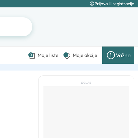
Prijava ili registracija
Važno
Moje liste
Moje akcije
0
OGLAS