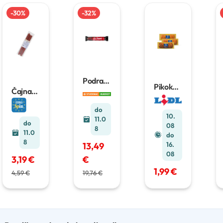
-
30
%
-
32
%
Podravk
Pikok
a čajna
Čajna
Mesna
salama
salama
rolada
1 kg
420 g
do
XXL
10.
11.0
625 g
do
08
8
11.0
do
8
16.
13,49
08
3,19 €
€
1,99 €
4,59 €
19,76 €