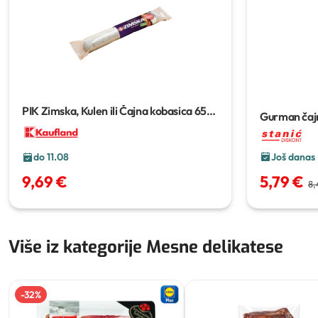
PIK Zimska, Kulen ili Čajna kobasica
650
Gurman čaj
g
Još danas
do 11.08
5,79 €
9,69 €
8,
Više iz kategorije Mesne delikatese
-
32
%