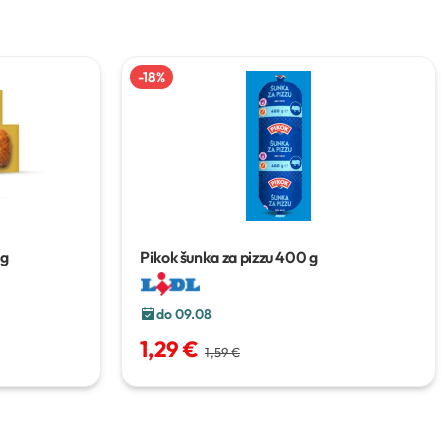
-
18
%
 g
Pikok šunka za pizzu
400 g
do 09.08
1,29 €
1,59 €