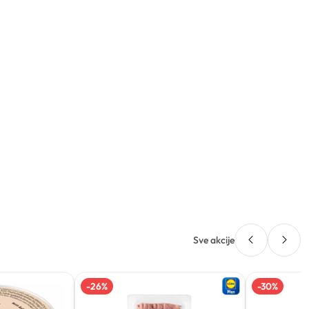
Sve akcije
-
26
%
-
30
%