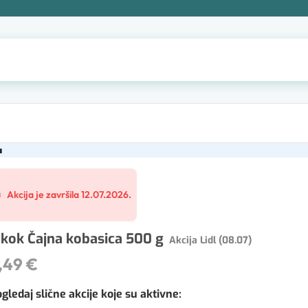
a
Akcija je završila 12.07.2026.
ikok Čajna kobasica 500 g
Akcija Lidl (08.07)
,49 €
gledaj slične akcije koje su aktivne
: