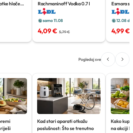
atke hlače
Rachmaninoff Vodka
0.7 l
Esmara sp
samo 11.08
12.08 do
4,09 €
4,99 €
5,79 €
Pogledaj sve
premi
Kad stari aparati otkažu
Kako kupov
riješi
poslušnost: Što se trenutno
na akciji 