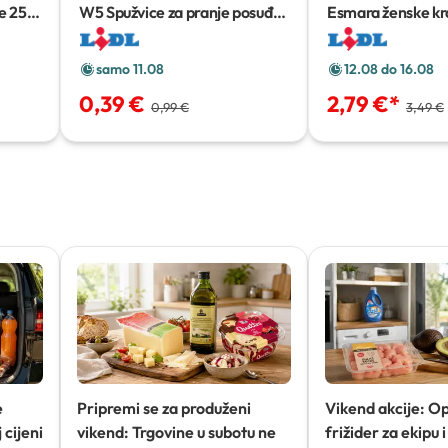
e
250
W5 Spužvice za pranje posuđa
Esmara ženske kr
10 kom
Komad
samo 11.08
12.08 do 16.08
0,39 €
2,79 €
*
0,99 €
3,49 €
e
Pripremi se za produženi
Vikend akcije: O
 cijeni
vikend: Trgovine u subotu ne
frižider za ekipu i 