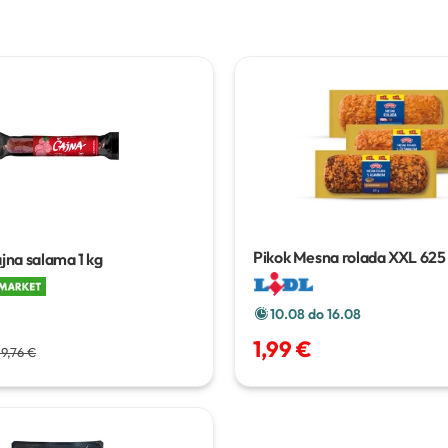
Pikok Mesna rolada XXL
625
ajna salama
1 kg
10.08 do 16.08
1,99 €
19,76 €