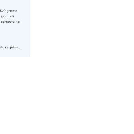
d 500 grama,
agom, ali
ao samostalna
u i svježinu.