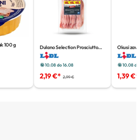
ak
100 g
Dulano Selection Prosciutto
Okusi zavi
cotto XXL
240 g
100 g
10.08 do 16.08
10.08 do
2,19 €
*
1,39 €
*
2,99 €