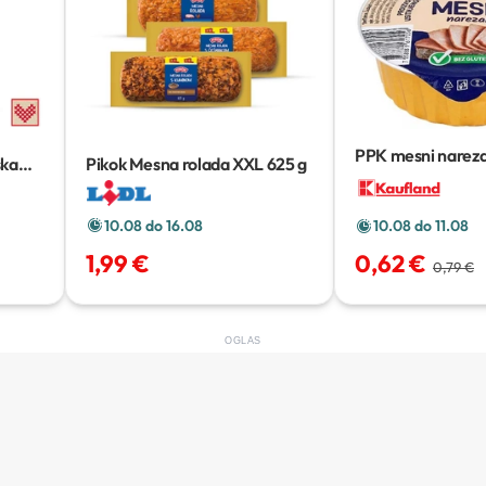
PPK mesni narez
ska
Pikok Mesna rolada XXL
625 g
10.08 do 16.08
10.08 do 11.08
1,99 €
0,62 €
0,79 €
OGLAS