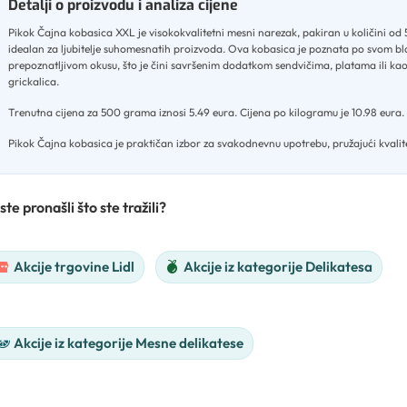
Detalji o proizvodu i analiza cijene
Pikok Čajna kobasica XXL je visokokvalitetni mesni narezak, pakiran u količini o
idealan za ljubitelje suhomesnatih proizvoda
.
Ova kobasica je poznata po svom bl
prepoznatljivom okusu, što je čini savršenim dodatkom sendvičima, platama ili k
grickalica
.
Trenutna cijena za 500 grama iznosi 5.49 eura
.
Cijena po kilogramu je 10.98 eura
.
Pikok Čajna kobasica je praktičan izbor za svakodnevnu upotrebu, pružajući kvalitet
ste pronašli što ste tražili?
Akcije trgovine Lidl
Akcije iz kategorije Delikatesa
Akcije iz kategorije Mesne delikatese