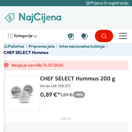
Prijava ili registracija
Kategorije
0
Početna
Priprema jela
Internacionalna kuhinja
CHEF SELECT Hummus
Akcija je završila 12.07.2026.
CHEF SELECT Hummus 200 g
Akcija Lidl (08.07)
0,89 €
*
1,59 €
-
44
%
OGLAS