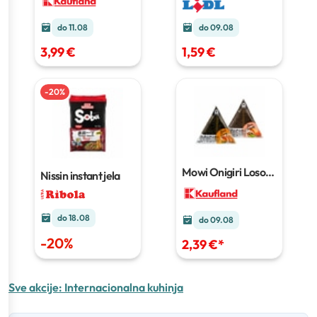
do 09.08
do 11.08
1,59 €
3,99 €
-
20
%
Mowi Onigiri Losos i
Nissin instant jela
curry, losos i teriyaki
100 g
do 18.08
do 09.08
-
20
%
2,39 €
*
Sve akcije:
Internacionalna kuhinja