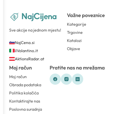
Važne poveznice
Kategorije
Sve akcije na jednom mjestu!
Trgovine
Katalozi
NajCena.si
Objave
ilVolantino.it
AktionsRadar.at
Moj račun
Pratite nas na mrežama
Moj račun
Obrada podataka
Politika kolačića
Kontaktirajte nas
Poslovna suradnja