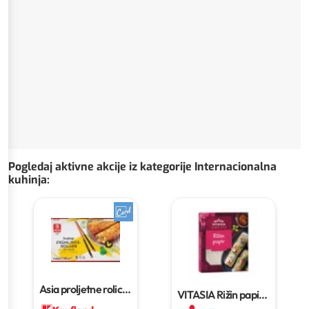
Pogledaj aktivne akcije iz kategorije Internacionalna
kuhinja
:
Asia proljetne rolice
VITASIA Rižin papir
400 g
100 g