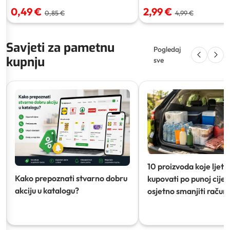
0,49 €
2,99 €
0,85 €
4,99 €
Savjeti za pametnu
Pogledaj
kupnju
sve
10 proizvoda koje ljeti
Kako prepoznati stvarno dobru
kupovati po punoj cijeni
akciju u katalogu?
osjetno smanjiti račun)