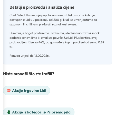
Detalji o proizvodu i analiza cijene
Chef Select Hummus je popularan namaz bliskoistočne kuhinje,
dostupan u Lidlu u pakiranju od 200 g
.
Nudi se u varijantama sa
sezamom ili chillijem, pružajući raznolikost okusa
.
Hummus je bogat proteinima i vlaknima, idealan kao zdravi snack,
dodatak sendvičima ili umak za povrće
.
Uz Lidl Plus karticu, ovaj
proizvod je snižen za 44%, pa ga možete kupiti po cijeni od samo 0.89
€
.
Ponuda vrijedi do 12.07.2026.
Niste pronašli što ste tražili?
Akcije trgovine Lidl
Akcije iz kategorije Priprema jela