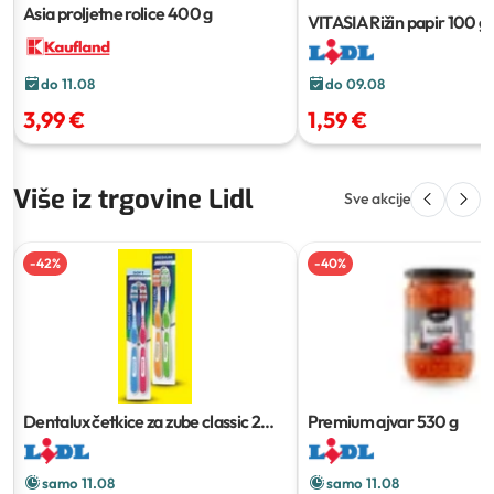
Asia proljetne rolice
400 g
VITASIA Rižin papir
100 g
do 09.08
do 11.08
1,59 €
3,99 €
Više iz trgovine Lidl
Sve akcije
-
42
%
-
40
%
Dentalux četkice za zube classic
2
Premium ajvar
530 g
kom
samo 11.08
samo 11.08