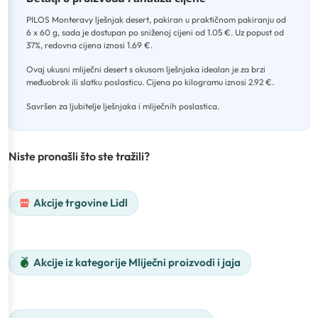
PILOS Monteravy lješnjak desert, pakiran u praktičnom pakiranju od
6 x 60 g, sada je dostupan po sniženoj cijeni od 1.05 €
.
Uz popust od
37%, redovna cijena iznosi 1.69 €
.
Ovaj ukusni mliječni desert s okusom lješnjaka idealan je za brzi
međuobrok ili slatku poslasticu
.
Cijena po kilogramu iznosi 2.92 €
.
Savršen za ljubitelje lješnjaka i mliječnih poslastica.
Niste pronašli što ste tražili?
Akcije trgovine Lidl
Akcije iz kategorije Mliječni proizvodi i jaja