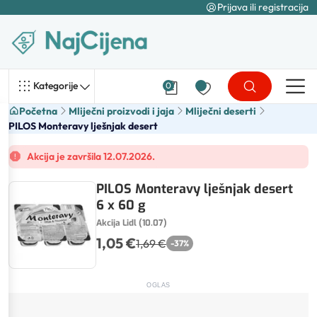
Prijava ili registracija
Kategorije
0
Početna
Mliječni proizvodi i jaja
Mliječni deserti
PILOS Monteravy lješnjak desert
Akcija je završila 12.07.2026.
PILOS Monteravy lješnjak desert
6 x 60 g
Akcija Lidl (10.07)
1,05 €
1,69 €
-
37
%
OGLAS