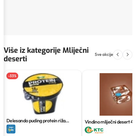
Više iz kategorije Mliječni
Sve akcije
deserti
-
33
%
Delesando puding protein riža
Vindino mliječni desert
4 
vanilija
180 g