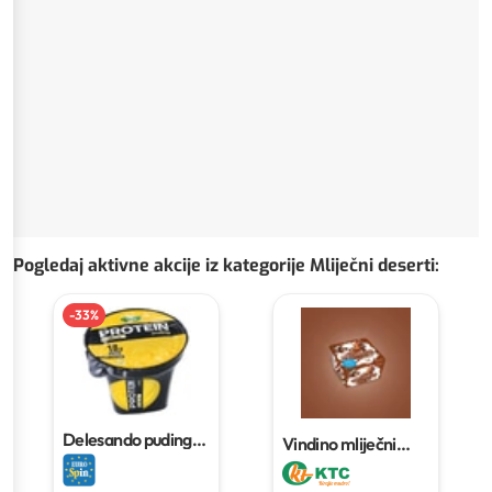
Pogledaj aktivne akcije iz kategorije Mliječni deserti
:
-
33
%
Delesando puding
Vindino mliječni
protein riža vanilija
desert
4 x 125 g
180 g