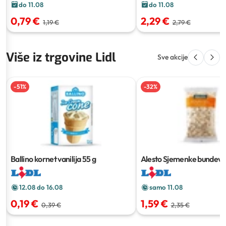
do 11.08
do 11.08
2,29 €
0,79 €
2,79 €
1,19 €
Više iz trgovine Lidl
Sve akcije
-
51
%
-
32
%
Ballino kornet vanilija
55 g
Alesto Sjemenke bundeve
12.08 do 16.08
samo 11.08
0,19 €
1,59 €
0,39 €
2,35 €