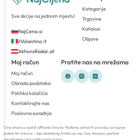
Kategorije
Sve akcije na jednom mjestu!
Trgovine
Katalozi
NajCena.si
Objave
ilVolantino.it
AktionsRadar.at
Moj račun
Pratite nas na mrežama
Moj račun
Obrada podataka
Politika kolačića
Kontaktirajte nas
Poslovna suradnja
Ova stranica sadrži affiliate linkove. Možemo ostvariti proviziju za kupnje
putem tih linkova – bez dodatnog troška za vas. Kao Amazon partner
zarađujemo od kvalificiranih kupnji.