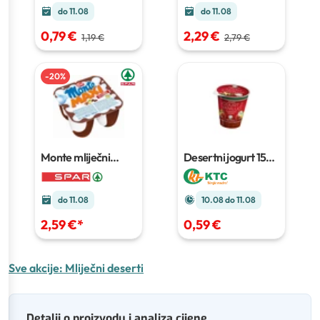
do 11.08
do 11.08
2,29 €
0,79 €
2,79 €
1,19 €
-
20
%
Monte mliječni
Desertni jogurt
150
desert
4 x 100 g
g
do 11.08
10.08 do 11.08
2,59 €
*
0,59 €
Sve akcije:
Mliječni deserti
Detalji o proizvodu i analiza cijene