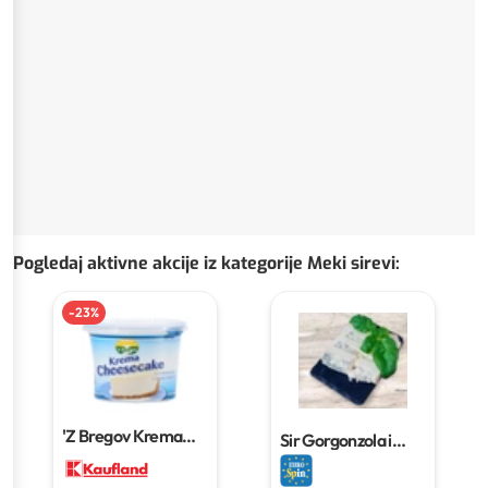
Pogledaj aktivne akcije iz kategorije Meki sirevi
:
-
23
%
'Z Bregov Krema
Sir Gorgonzola i
Cheesecake meki
Mascarpone
sir
500 g