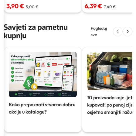
3,90 €
6,39 €
5,00 €
7,40 €
Savjeti za pametnu
Pogledaj
kupnju
sve
10 proizvoda koje ljeti
Kako prepoznati stvarno dobru
kupovati po punoj cijeni
akciju u katalogu?
osjetno smanjiti račun)