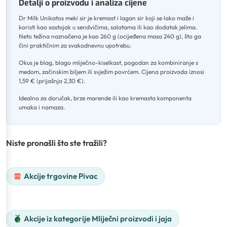
Detalji o proizvodu i analiza cijene
Dr Milk Unikatos meki sir je kremast i lagan sir koji se lako maže i
koristi kao sastojak u sendvičima, salatama ili kao dodatak jelima
.
Neto težina naznačena je kao 260 g (ocijeđena masa 240 g), što ga
čini praktičnim za svakodnevnu upotrebu
.
Okus je blag, blago mliječno-kiselkast, pogodan za kombiniranje s
medom, začinskim biljem ili svježim povrćem
.
Cijena proizvoda iznosi
1,59 € (prijašnja 2,30 €)
.
Idealno za doručak, brze marende ili kao kremasta komponenta
umaka i namaza.
Niste pronašli što ste tražili?
Akcije trgovine Pivac
Akcije iz kategorije Mliječni proizvodi i jaja