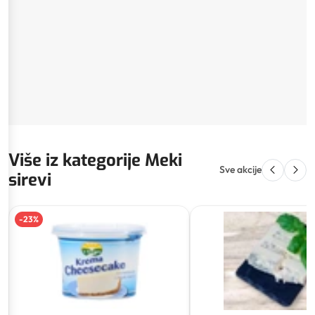
Više iz kategorije Meki
Sve akcije
sirevi
-
23
%