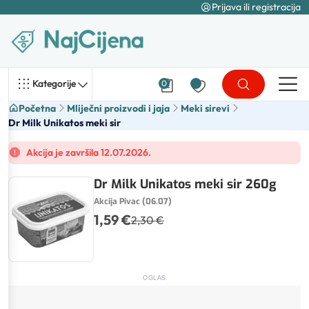
Prijava ili registracija
Kategorije
0
Početna
Mliječni proizvodi i jaja
Meki sirevi
Dr Milk Unikatos meki sir
Akcija je završila 12.07.2026.
Dr Milk Unikatos meki sir 260g
Akcija Pivac (06.07)
1,59 €
2,30 €
OGLAS