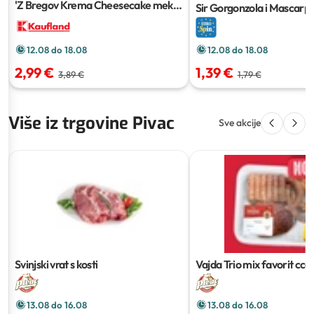
'Z Bregov Krema Cheesecake meki
Sir Gorgonzola i Mascarp
sir
500 g
12.08 do 18.08
12.08 do 18.08
2,99 €
1,39 €
3,89 €
1,79 €
Više iz trgovine Pivac
Sve akcije
Svinjski vrat s kosti
Vajda Trio mix favorit
cca 
13.08 do 16.08
13.08 do 16.08