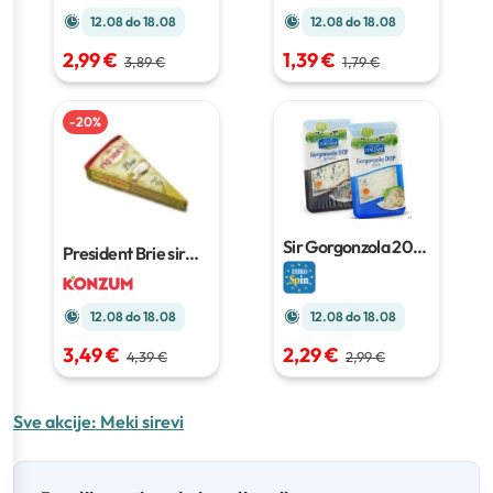
12.08 do 18.08
12.08 do 18.08
2,99 €
1,39 €
3,89 €
1,79 €
-
20
%
Sir Gorgonzola
200
President Brie sir
g
200g
12.08 do 18.08
12.08 do 18.08
3,49 €
2,29 €
4,39 €
2,99 €
Sve akcije:
Meki sirevi