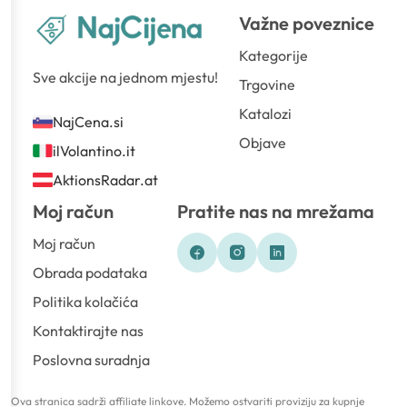
Važne poveznice
Kategorije
Sve akcije na jednom mjestu!
Trgovine
Katalozi
NajCena.si
Objave
ilVolantino.it
AktionsRadar.at
Moj račun
Pratite nas na mrežama
Moj račun
Obrada podataka
Politika kolačića
Kontaktirajte nas
Poslovna suradnja
Ova stranica sadrži affiliate linkove. Možemo ostvariti proviziju za kupnje