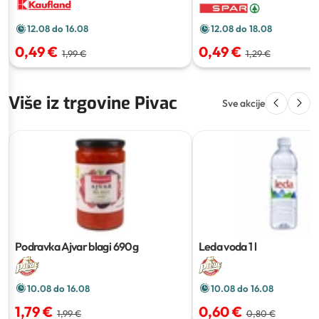
12.08 do 18.08
12.08 do 16.08
0,49 €
0,49 €
1,29 €
1,99 €
Više iz trgovine Pivac
Sve akcije
Podravka Ajvar blagi
690g
Leda voda
1 l
10.08 do 16.08
10.08 do 16.08
1,79 €
0,60 €
1,99 €
0,80 €