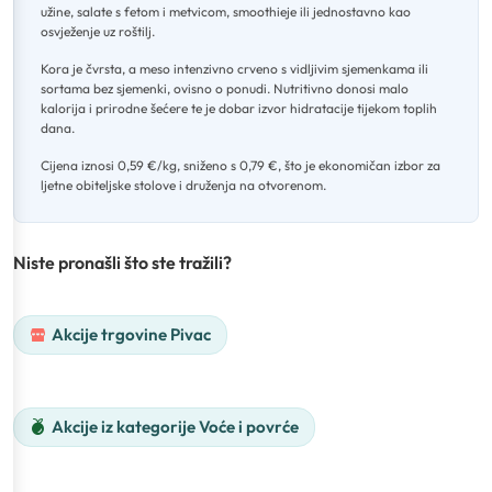
užine, salate s fetom i metvicom, smoothieje ili jednostavno kao
osvježenje uz roštilj
.
Kora je čvrsta, a meso intenzivno crveno s vidljivim sjemenkama ili
sortama bez sjemenki, ovisno o ponudi
.
Nutritivno donosi malo
kalorija i prirodne šećere te je dobar izvor hidratacije tijekom toplih
dana
.
Cijena iznosi 0,59 €/kg, sniženo s 0,79 €, što je ekonomičan izbor za
ljetne obiteljske stolove i druženja na otvorenom.
Niste pronašli što ste tražili?
Akcije trgovine Pivac
Akcije iz kategorije Voće i povrće