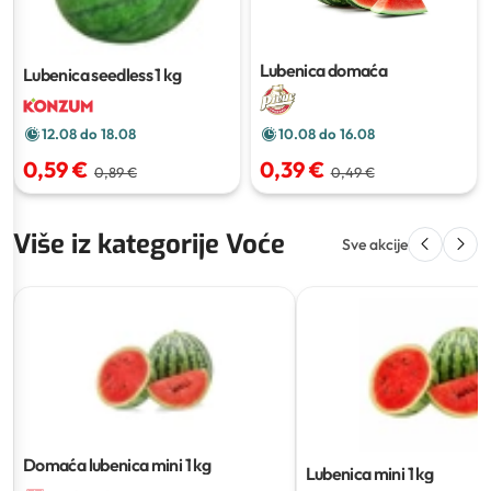
Lubenica domaća
Lubenica seedless
1 kg
12.08 do 18.08
10.08 do 16.08
0,59 €
0,39 €
0,89 €
0,49 €
Više iz kategorije Voće
Sve akcije
Domaća lubenica mini
1 kg
Lubenica mini
1 kg