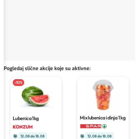
Pogledaj slične akcije koje su aktivne
:
-
10
%
Mix lubenica i dinja
1 kg
Lubenica
1kg
12.08 do 18.08
12.08 do 18.08