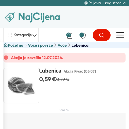
Prijava ili registracija
Kategorije
0
Početna
Voće i povrće
Voće
Lubenica
Akcija je završila 12.07.2026.
Lubenica
Akcija Pivac (06.07)
0,59 €
0,79 €
OGLAS