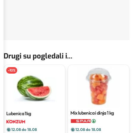
Drugi su pogledali i...
-
10
%
Mix lubenica i dinja
1 kg
Lubenica
1kg
12.08 do 18.08
12.08 do 18.08