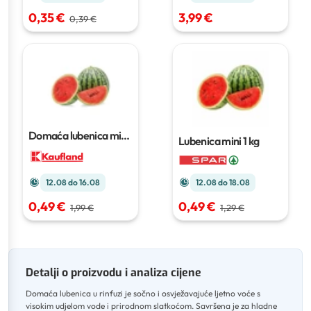
0,35 €
3,99 €
0,39 €
Domaća lubenica mini
Lubenica mini
1 kg
1 kg
12.08 do 18.08
12.08 do 16.08
0,49 €
0,49 €
1,29 €
1,99 €
Detalji o proizvodu i analiza cijene
Domaća lubenica u rinfuzi je sočno i osvježavajuće ljetno voće s
visokim udjelom vode i prirodnom slatkoćom
.
Savršena je za hladne