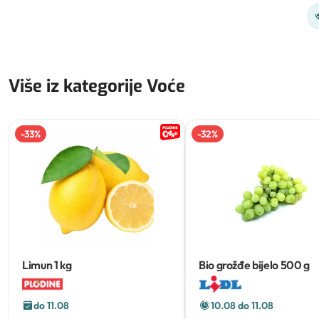
Više iz kategorije Voće
-
33
%
-
32
%
Limun
1 kg
Bio grožđe bijelo
500 g
do 11.08
10.08 do 11.08