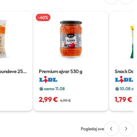
-
40
%
 bundeve
250
Premium ajvar
530 g
Snack Day 
g
samo 11.08
10.08 do
2,99 €
1,79 €
4,99 €
Pogledaj sve