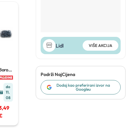
Lidl
VIŠE AKCIJA
Borovn
Podrži NajCijena
ica
500 g
Dodaj kao preferirani izvor na
do
Googleu
11.
08
3,49
€