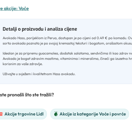
e akcije:
Voće
Detalji o proizvodu i analiza cijene
Avokado Hass, porijeklom iz Perua, dostupan je po cijeni od 0.49 € po komadu
.
Ov
sorta avokada poznata je po svojoj kremastoj teksturi i bogatom, orašastom okus
Idealan je za pripremu guacamolea, dodatak salatama, sendvičima ili kao zdrav 
Avokado je bogat zdravim mastima, vitaminima i mineralima, čineći ga izuzetno hr
korisnim za vaše zdravlje
.
Uživajte u svježem i kvalitetnom Hass avokadu.
ste pronašli što ste tražili?
Akcije trgovine Lidl
Akcije iz kategorije Voće i povrće