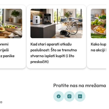
premi
Kad stari aparati otkažu
Kako kupov
riješi
poslušnost: Što se trenutno
na akciji 
ez panike
stvarno isplati kupiti (i što
preskočiti)
Pratite nas na mrežama
ka