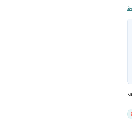
Sv
Ni