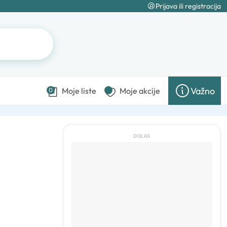
Prijava ili registracija
Važno
Moje liste
Moje akcije
0
OGLAS