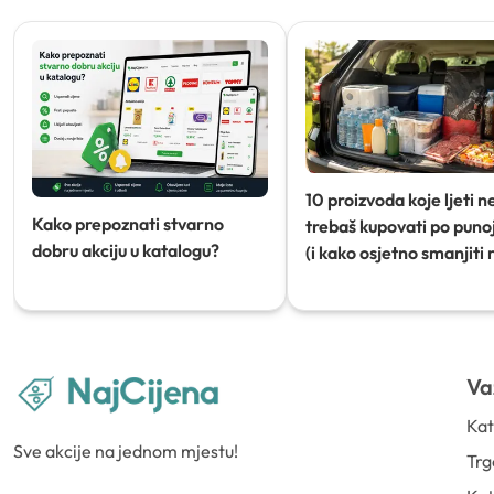
10 proizvoda koje ljeti n
Kako prepoznati stvarno
trebaš kupovati po punoj
dobru akciju u katalogu?
(i kako osjetno smanjiti 
Va
Kat
Sve akcije na jednom mjestu!
Trg