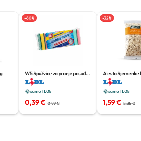
-
60
%
-
32
%
 g
W5 Spužvice za pranje posuđa
Alesto Sjemenke
10 kom
g
samo 11.08
samo 11.08
0,39 €
1,59 €
0,99 €
2,35 €