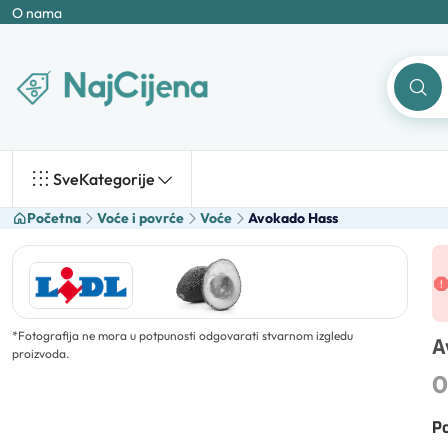
O nama
Sve
Kategorije
Početna
Voće i povrće
Voće
Avokado Hass
*
Fotografija ne mora u potpunosti odgovarati stvarnom izgledu
A
proizvoda.
0
Po