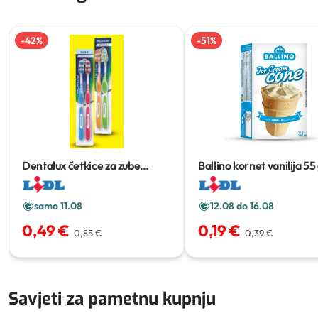
-
42
%
-
51
%
Dentalux četkice za zube
Ballino kornet vanilija
55
classic
2 kom
samo 11.08
12.08 do 16.08
0,49 €
0,19 €
0,85 €
0,39 €
Savjeti za pametnu kupnju