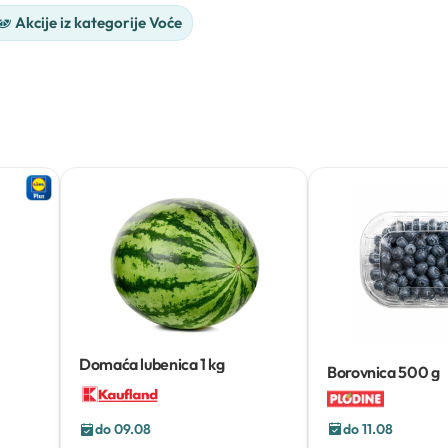
Akcije iz kategorije Voće
Domaća lubenica
1 kg
Borovnica
500 g
do 11.08
do 09.08