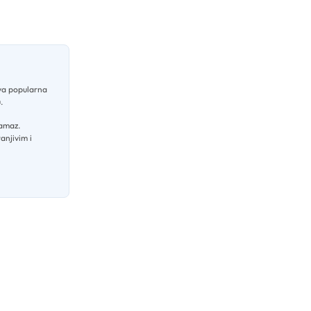
a popularna
u
.
namaz
.
anjivim i