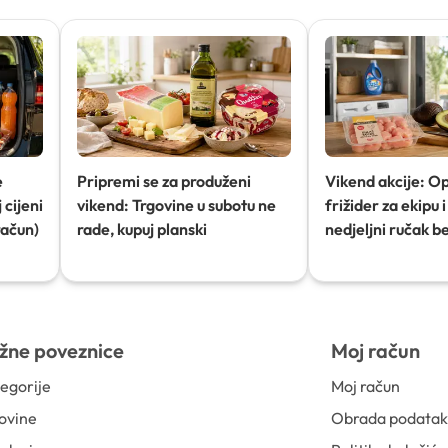
e
Pripremi se za produženi
Vikend akcije: O
 cijeni
vikend: Trgovine u subotu ne
frižider za ekipu i 
račun)
rade, kupuj planski
nedjeljni ručak b
žne poveznice
Moj račun
egorije
Moj račun
ovine
Obrada podata