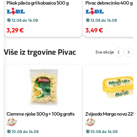
Pikok pileća gril kobasica
500 g
Pivac debrecinka
400 g
12.08 do 16.08
12.08 do 16.08
3,29 €
3,49 €
Više iz trgovine Pivac
Sve akcije
Ciemme njoke
500g + 100g gratis
Zvijezda Margo nova
225
10.08 do 16.08
10.08 do 16.08