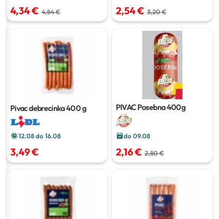
4,34 €
2,54 €
4,84 €
3,20 €
PIVAC Posebna
400g
Pivac debrecinka
400 g
12.08 do 16.08
do 09.08
3,49 €
2,16 €
2,80 €