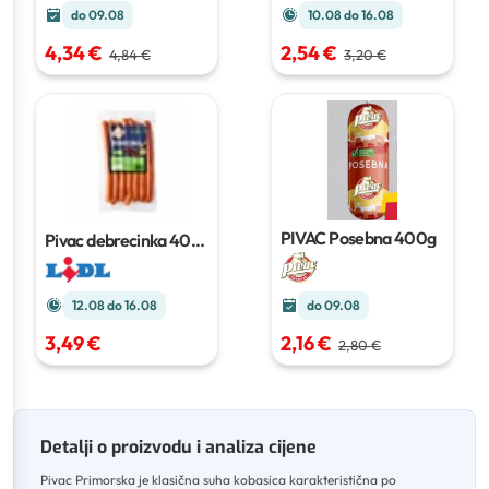
do 09.08
10.08 do 16.08
4,34 €
2,54 €
4,84 €
3,20 €
PIVAC Posebna
400g
Pivac debrecinka
400
g
12.08 do 16.08
do 09.08
3,49 €
2,16 €
2,80 €
Detalji o proizvodu i analiza cijene
Pivac Primorska je klasična suha kobasica karakteristična po