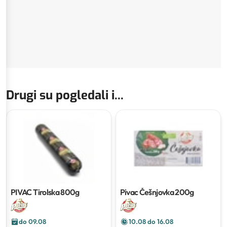
Drugi su pogledali i...
PIVAC Tirolska
800g
Pivac Češnjovka
200g
do 09.08
10.08 do 16.08