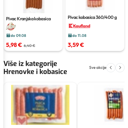
Pivac kobasica
360/400 g
Pivac Kranjska kobasica
do 09.08
do 11.08
5,98 €
3,59 €
6,40 €
Više iz kategorije
Sve akcije
Hrenovke i kobasice