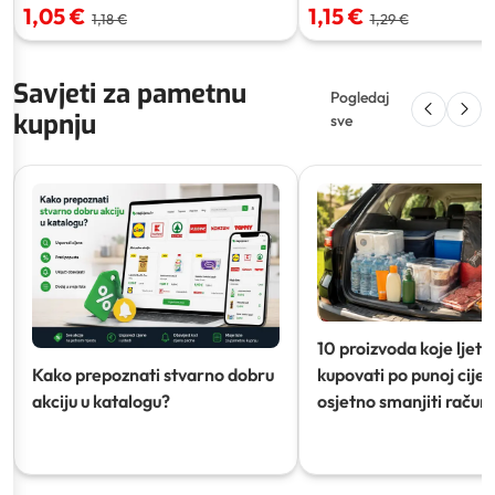
1,05 €
1,15 €
1,18 €
1,29 €
Savjeti za pametnu
Pogledaj
kupnju
sve
10 proizvoda koje ljeti
Kako prepoznati stvarno dobru
kupovati po punoj cijeni
akciju u katalogu?
osjetno smanjiti račun)