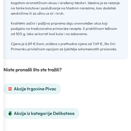
bogatom aromatičnom okusu i izraženoj teksturi
.
Idealna je za rezanje
na tanke kolutove i posluživanje na hladnim narezima, kao dodatak
sendvičima ili za užinu uz sir i kruh
.
Kvalitetni začini i pažljiva priprema daju uravnotežen okus koji
podsjeća na tradicionalne primorske recepte
.
S praktičnom težinom
od 500 g, lako se koristi kod kuće i na zabavama
.
Cijena je 6,89 €/kom, snižena s prethodne cijene od 7,49 €, što čini
Primorsku privlačnom opcijom za ljubitelje suhomesnatih proizvoda.
Niste pronašli što ste tražili?
Akcije trgovine Pivac
Akcije iz kategorije Delikatesa