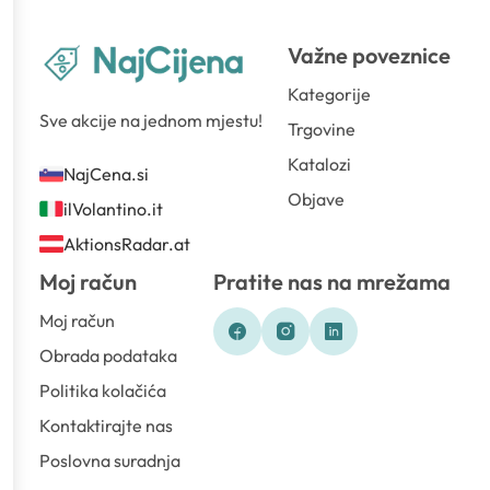
Važne poveznice
Kategorije
Sve akcije na jednom mjestu!
Trgovine
Katalozi
NajCena.si
Objave
ilVolantino.it
AktionsRadar.at
Moj račun
Pratite nas na mrežama
Moj račun
Obrada podataka
Politika kolačića
Kontaktirajte nas
Poslovna suradnja