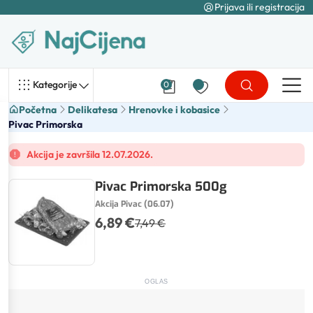
Prijava ili registracija
Kategorije
0
Početna
Delikatesa
Hrenovke i kobasice
Pivac Primorska
Akcija je završila 12.07.2026.
Pivac Primorska 500g
Akcija Pivac (06.07)
6,89 €
7,49 €
OGLAS