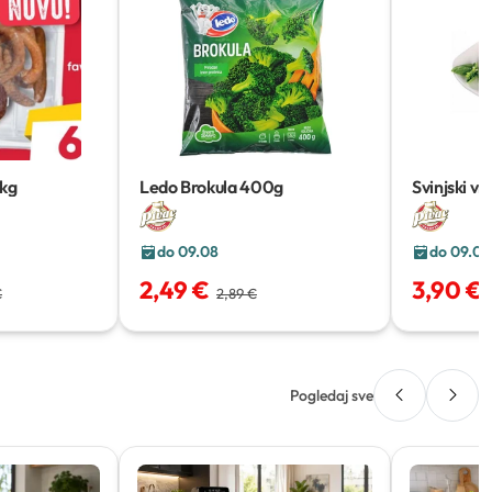
 kg
Ledo Brokula
400g
Svinjski vr
do 09.08
do 09.08
2,49 €
3,90 €
€
2,89 €
Pogledaj sve