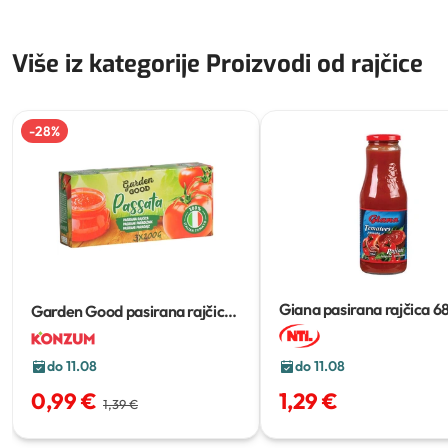
Više iz kategorije Proizvodi od rajčice
-
28
%
Giana pasirana rajčica
6
Garden Good pasirana rajčica
3x200 g
do 11.08
do 11.08
0,99 €
1,29 €
1,39 €