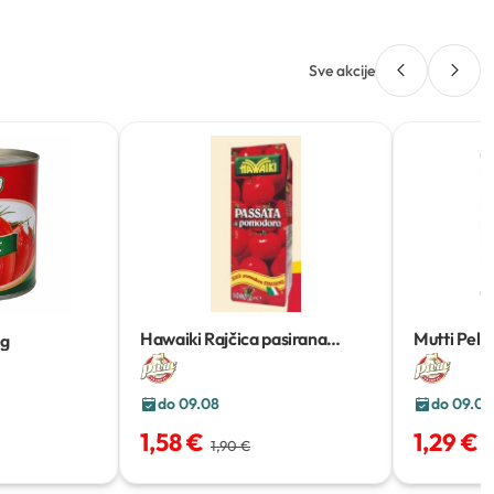
Sve akcije
Hawaiki Rajčica pasirana
Mutti Pelat
 g
1000g
400g
do 09.08
do 09.08
1,58 €
1,29 €
1,90 €
1