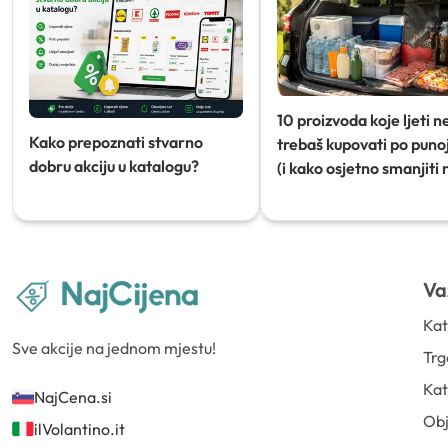
10 proizvoda koje ljeti n
Kako prepoznati stvarno
trebaš kupovati po punoj
dobru akciju u katalogu?
(i kako osjetno smanjiti 
Va
Kat
Sve akcije na jednom mjestu!
Trg
Kat
NajCena.si
Ob
ilVolantino.it