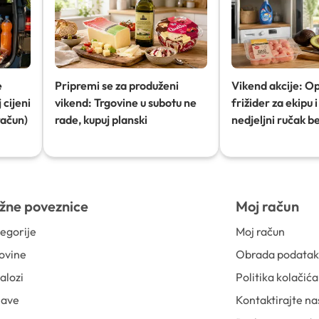
e
Pripremi se za produženi
Vikend akcije: O
 cijeni
vikend: Trgovine u subotu ne
frižider za ekipu i 
račun)
rade, kupuj planski
nedjeljni ručak b
žne poveznice
Moj račun
egorije
Moj račun
ovine
Obrada podata
alozi
Politika kolačića
jave
Kontaktirajte na