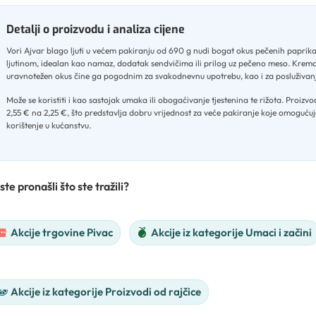
Detalji o proizvodu i analiza cijene
Vori Ajvar blago ljuti u većem pakiranju od 690 g nudi bogat okus pečenih paprik
ljutinom, idealan kao namaz, dodatak sendvičima ili prilog uz pečeno meso
.
Kremas
uravnotežen okus čine ga pogodnim za svakodnevnu upotrebu, kao i za posluživan
Može se koristiti i kao sastojak umaka ili obogaćivanje tjestenina te rižota
.
Proizvod
2,55 € na 2,25 €, što predstavlja dobru vrijednost za veće pakiranje koje omogućuj
korištenje u kućanstvu.
ste pronašli što ste tražili?
Akcije trgovine Pivac
Akcije iz kategorije Umaci i začini
Akcije iz kategorije Proizvodi od rajčice