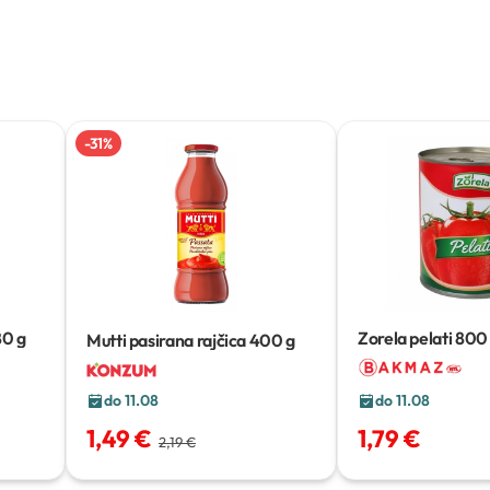
-
31
%
80 g
Zorela pelati
800
Mutti pasirana rajčica
400 g
do 11.08
do 11.08
1,49 €
1,79 €
2,19 €