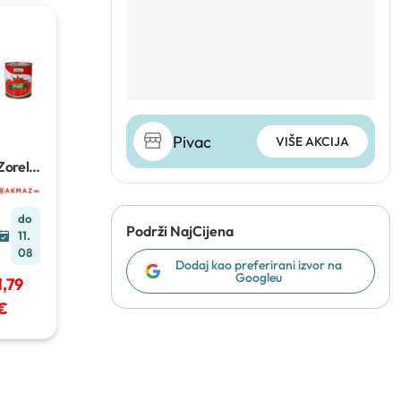
Pivac
VIŠE AKCIJA
Zorela
pelati
800 g
do
Podrži NajCijena
11.
08
Dodaj kao preferirani izvor na
Googleu
1,79
€