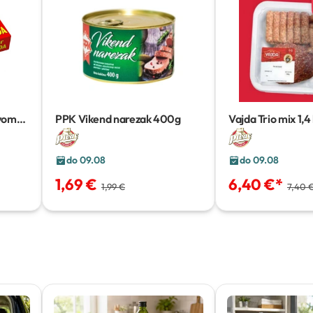
ovom
PPK Vikend narezak
400g
Vajda Trio mix
1,4
do 09.08
do 09.08
1,69 €
6,40 €
*
1,99 €
7,40 