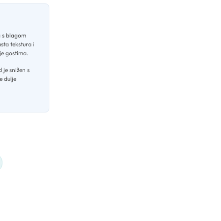
a s blagom
ta tekstura i
je gostima
.
 je snižen s
e dulje