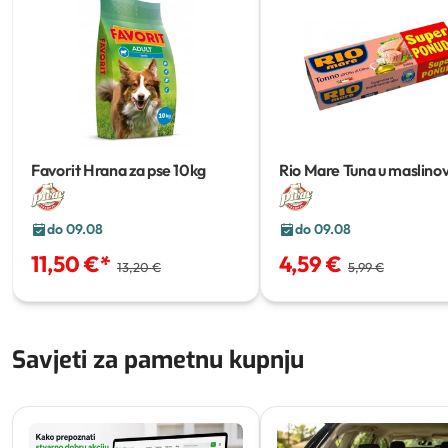
Favorit Hrana za pse
10kg
Rio Mare Tuna u maslin
ulju
3x80g
do 09.08
do 09.08
11,50 €
*
4,59 €
13,20 €
5,99 €
Savjeti za pametnu kupnju