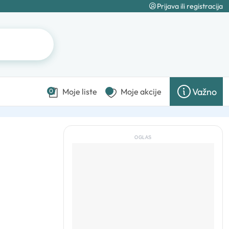
Prijava ili registracija
Važno
Moje liste
Moje akcije
0
OGLAS