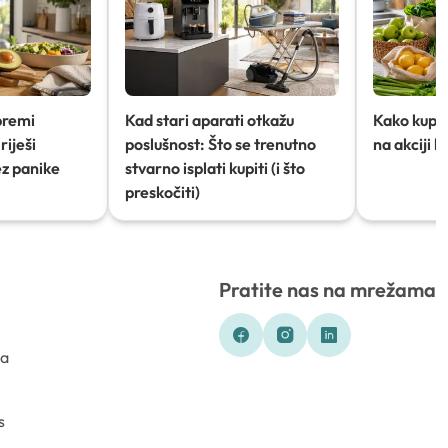
premi
Kad stari aparati otkažu
Kako kupov
riješi
poslušnost: Što se trenutno
na akciji 
ez panike
stvarno isplati kupiti (i što
preskočiti)
Pratite nas na mrežama
ka
s