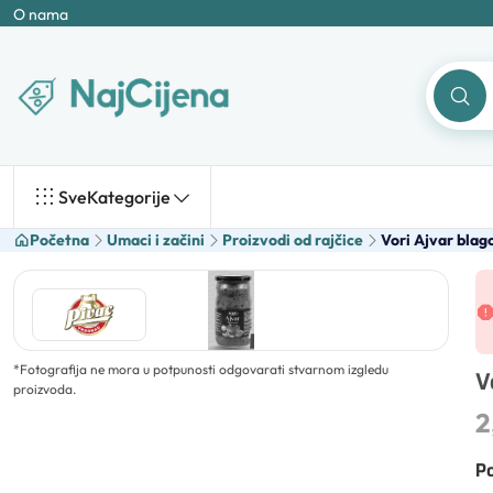
O nama
Sve
Kategorije
Početna
Umaci i začini
Proizvodi od rajčice
Vori Ajvar blago
*
Fotografija ne mora u potpunosti odgovarati stvarnom izgledu
V
proizvoda.
2
Po