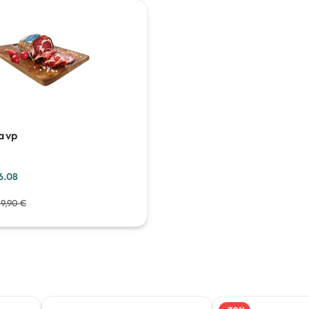
a vp
6.08
19,90 €