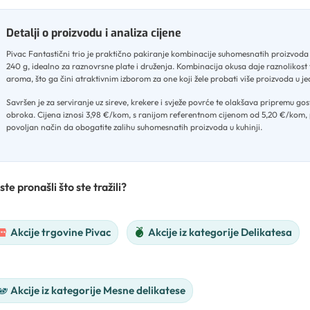
Detalji o proizvodu i analiza cijene
Pivac Fantastični trio je praktično pakiranje kombinacije suhomesnatih proizvoda
240 g, idealno za raznovrsne plate i druženja
.
Kombinacija okusa daje raznolikost t
aroma, što ga čini atraktivnim izborom za one koji žele probati više proizvoda u 
Savršen je za serviranje uz sireve, krekere i svježe povrće te olakšava pripremu gos
obroka
.
Cijena iznosi 3,98 €/kom, s ranijom referentnom cijenom od 5,20 €/kom, 
povoljan način da obogatite zalihu suhomesnatih proizvoda u kuhinji.
ste pronašli što ste tražili?
Akcije trgovine Pivac
Akcije iz kategorije Delikatesa
Akcije iz kategorije Mesne delikatese