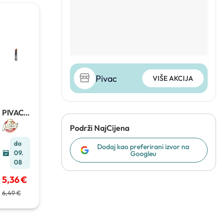
Pivac
VIŠE AKCIJA
PIVAC
Nostalg
Podrži NajCijena
ična
330g
do
Dodaj kao preferirani izvor na
09.
Googleu
08
5,36 €
6,49 €