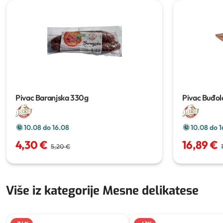
Pivac Baranjska
330g
Pivac Buđol
10.08 do 16.08
10.08 do 1
4,30 €
16,89 €
5,20 €
Više iz kategorije Mesne delikatese