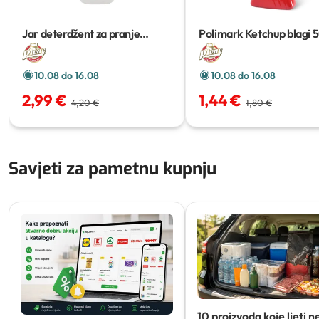
Jar deterdžent za pranje
Polimark Ketchup blagi
posuđa
900ml
10.08 do 16.08
10.08 do 16.08
2,99 €
1,44 €
4,20 €
1,80 €
Savjeti za pametnu kupnju
10 proizvoda koje ljeti n