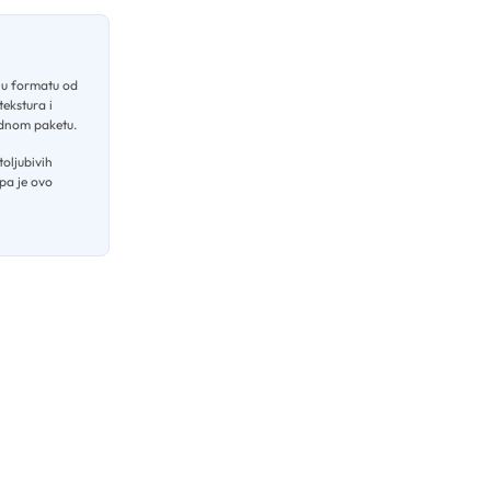
 u formatu od
ekstura i
jednom paketu
.
toljubivih
pa je ovo