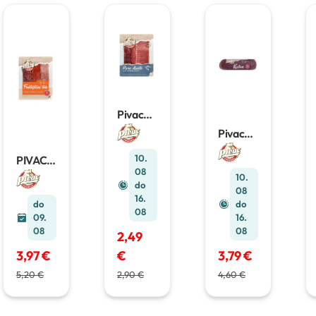
Pivac
Dueto
Pivac
100g
Kulen
300g
10.
PIVAC
Fantasti
08
10.
čni trio
do
08
240g
16.
do
do
08
09.
16.
08
08
2,49
3,97 €
€
3,79 €
5,20 €
2,90 €
4,60 €