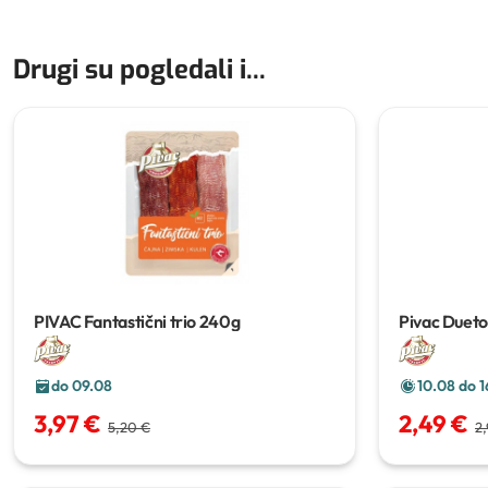
Drugi su pogledali i...
PIVAC Fantastični trio
240g
Pivac Duet
do 09.08
10.08 do 1
3,97 €
2,49 €
5,20 €
2