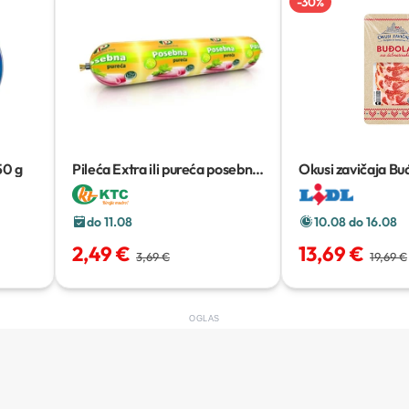
-
30
%
50 g
Pileća Extra ili pureća posebna
Okusi zavičaja Bu
1 kg
dalmatinski
cca 6
do 11.08
10.08 do 16.08
2,49 €
13,69 €
3,69 €
19,69 €
OGLAS