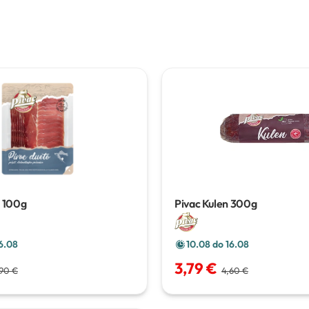
o
100g
Pivac Kulen
300g
6.08
10.08 do 16.08
3,79 €
,90 €
4,60 €