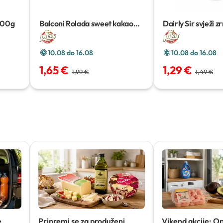
500g
Balconi Rolada sweet kakao
Dairly Sir svježi z
300g
10.08 do 16.08
10.08 do 16.08
1,65 €
1,29 €
1,99 €
1,49 €
e
Pripremi se za produženi
Vikend akcije: O