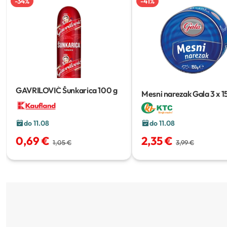
-
34
%
-
41
%
GAVRILOVIĆ Šunkarica
100 g
Mesni narezak Gala
3 x 1
do 11.08
do 11.08
2,35 €
0,69 €
3,99 €
1,05 €