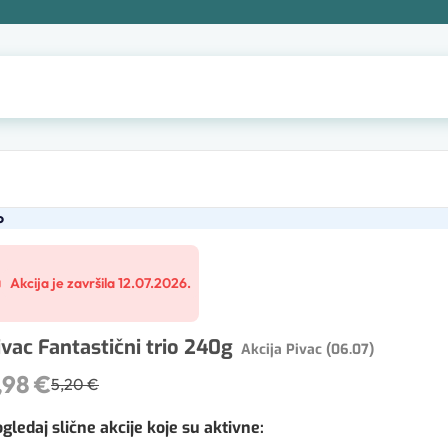
o
Akcija je završila 12.07.2026.
ivac Fantastični trio 240g
Akcija Pivac (06.07)
,98 €
5,20 €
gledaj slične akcije koje su aktivne
: