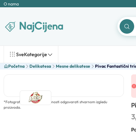
O nama
Sve
Kategorije
Početna
Delikatesa
Mesne delikatese
Pivac Fantastični tri
*
Fotografija ne mora u potpunosti odgovarati stvarnom izgledu
P
proizvoda.
3
Po