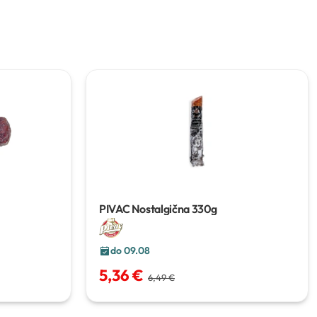
PIVAC Nostalgična
330g
do 09.08
5,36 €
6,49 €