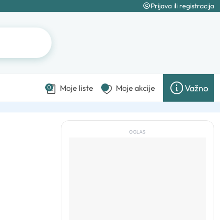
Prijava ili registracija
Važno
Moje liste
Moje akcije
0
OGLAS