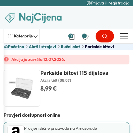
Prijava ili registracija
Kategorije
0
Početna
Alati i strojevi
Ručni alat
Parkside bitovi
Akcija je završila 12.07.2026.
Parkside bitovi 115 dijelova
Akcija Lidl (08.07)
8,99 €
Provjeri dostupnost online
Provjeri slične proizvode na Amazon.de