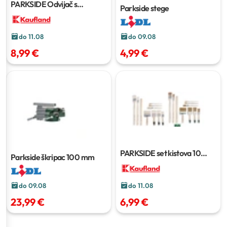
PARKSIDE Odvijač s
Parkside stege
čegrtaljkom i bitovima
115
kom
do 09.08
do 11.08
4,99 €
8,99 €
PARKSIDE set kistova
10
Parkside škripac
100 mm
komada
do 09.08
do 11.08
23,99 €
6,99 €