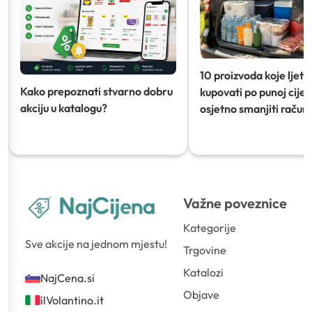
10 proizvoda koje ljeti
Kako prepoznati stvarno dobru
kupovati po punoj cijeni
akciju u katalogu?
osjetno smanjiti račun)
Važne poveznice
Kategorije
Sve akcije na jednom mjestu!
Trgovine
Katalozi
NajCena.si
Objave
ilVolantino.it