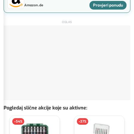
Provjeri ponudu
Amazon.de
OGLAS
Pogledaj slične akcije koje su aktivne
:
-
54
%
-
37
%