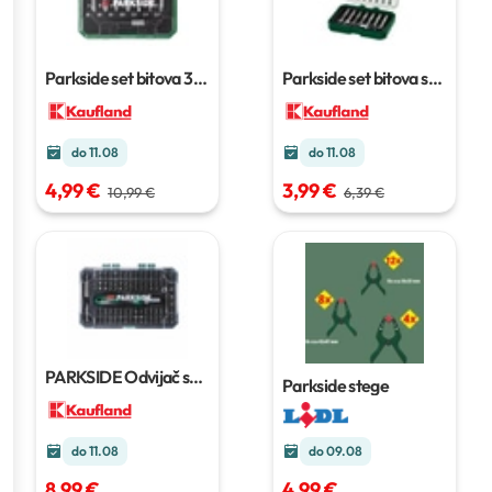
Parkside set bitova
32
Parkside set bitova s
kom
odvijačem
38 kom
do 11.08
do 11.08
4,99 €
3,99 €
10,99 €
6,39 €
PARKSIDE Odvijač s
Parkside stege
čegrtaljkom i bitovima
115 kom
do 09.08
do 11.08
4,99 €
8,99 €