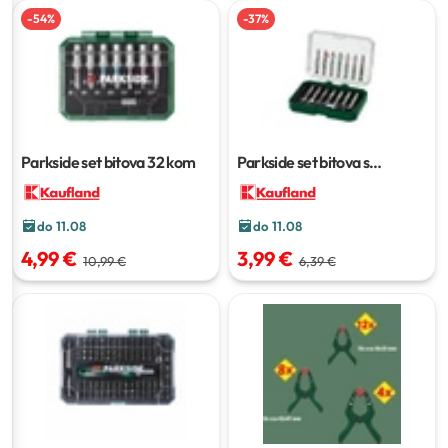
-
54
%
-
37
%
Parkside set bitova
32 kom
Parkside set bitova s
odvijačem
38 kom
do 11.08
do 11.08
4,99 €
3,99 €
10,99 €
6,39 €