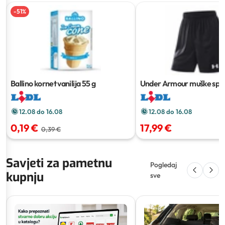
-
51
%
Ballino kornet vanilija
55 g
Under Armour muške spo
kratke hlače
12.08 do 16.08
12.08 do 16.08
0,19 €
17,99 €
0,39 €
Savjeti za pametnu
Pogledaj
kupnju
sve