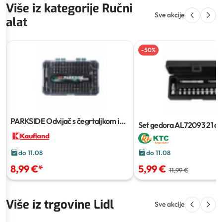
Više iz kategorije Ručni
Sve akcije
alat
-
50
%
PARKSIDE Odvijač s čegrtaljkom i
Set gedora AL72093
21 di
bitovima
115 kom
do 11.08
do 11.08
5,99 €
8,99 €
*
11,99 €
Više iz trgovine Lidl
Sve akcije