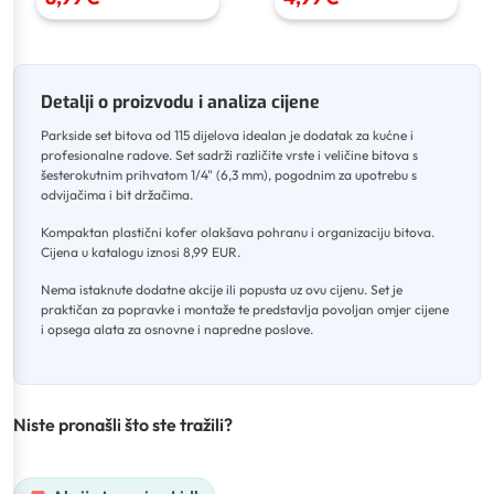
Detalji o proizvodu i analiza cijene
Parkside set bitova od 115 dijelova idealan je dodatak za kućne i
profesionalne radove
.
Set sadrži različite vrste i veličine bitova s
šesterokutnim prihvatom 1/4" (6,3 mm), pogodnim za upotrebu s
odvijačima i bit držačima
.
Kompaktan plastični kofer olakšava pohranu i organizaciju bitova
.
Cijena u katalogu iznosi 8,99 EUR
.
Nema istaknute dodatne akcije ili popusta uz ovu cijenu
.
Set je
praktičan za popravke i montaže te predstavlja povoljan omjer cijene
i opsega alata za osnovne i napredne poslove.
Niste pronašli što ste tražili?