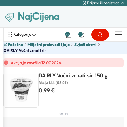
Prijava ili registracija
Kategorije
0
Početna
Mliječni proizvodi i jaja
Svježi sirevi
DAIRLY Voćni zrnati sir
Akcija je završila 12.07.2026.
DAIRLY Voćni zrnati sir 150 g
Akcija Lidl (08.07)
0,99 €
OGLAS