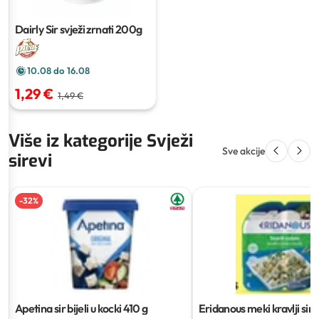
Dairly Sir svježi zrnati
200g
10.08 do 16.08
1,29 €
1,49 €
Više iz kategorije Svježi
Sve akcije
sirevi
-
32
%
Apetina sir bijeli u kocki
410 g
Eridanous meki kravlji sir