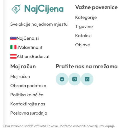
Važne poveznice
Kategorije
Sve akcije na jednom mjestu!
Trgovine
Katalozi
NajCena.si
Objave
ilVolantino.it
AktionsRadar.at
Moj račun
Pratite nas na mrežama
Moj račun
Obrada podataka
Politika kolačića
Kontaktirajte nas
Poslovna suradnja
Ova stranica sadrži affiliate linkove. Možemo ostvariti proviziju za kupnje