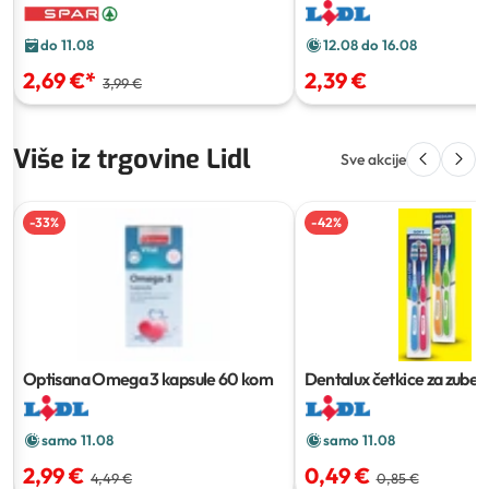
2 x 80 g
do 11.08
12.08 do 16.08
2,69 €
*
2,39 €
3,99 €
Više iz trgovine Lidl
Sve akcije
-
33
%
-
42
%
Optisana Omega 3 kapsule
60 kom
Dentalux četkice za zube c
kom
samo 11.08
samo 11.08
2,99 €
0,49 €
4,49 €
0,85 €