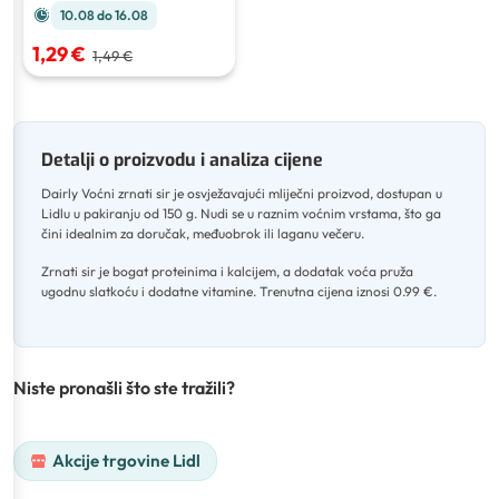
10.08 do 16.08
1,29 €
1,49 €
Detalji o proizvodu i analiza cijene
Dairly Voćni zrnati sir je osvježavajući mliječni proizvod, dostupan u
Lidlu u pakiranju od 150 g
.
Nudi se u raznim voćnim vrstama, što ga
čini idealnim za doručak, međuobrok ili laganu večeru
.
Zrnati sir je bogat proteinima i kalcijem, a dodatak voća pruža
ugodnu slatkoću i dodatne vitamine
.
Trenutna cijena iznosi 0.99 €.
Niste pronašli što ste tražili?
Akcije trgovine Lidl