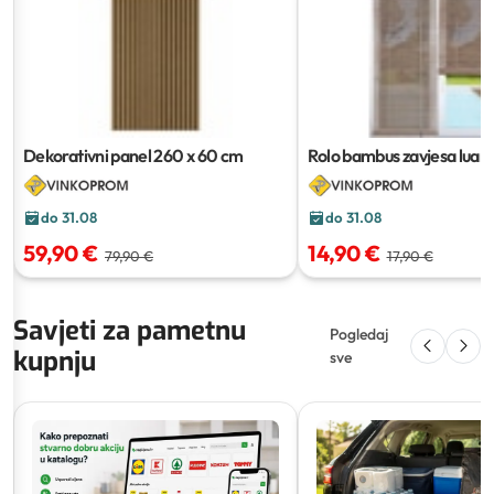
Dekorativni panel
260 x 60 cm
Rolo bambus zavjesa luan
cm
do 31.08
do 31.08
59,90 €
14,90 €
79,90 €
17,90 €
Savjeti za pametnu
Pogledaj
kupnju
sve