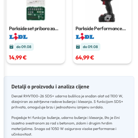
Parkside set pribora za
Parkside Performance
preciznu bušilicu-brusilicu
aku bušilica/odvijač
544 dijelova
do 09.08
do 09.08
14,99 €
64,99 €
Detalji o proizvodu i analiza cijene
Denzel RHV1100-26 SDS+ udarna bušilica je snažan alat od 1100 W,
dizajniran za zahtjevne radove bušenja i klesanja
.
S funkcijom SDS+
prihvata, omogućuje brzu i jednostavnu izmjenu svrdala
.
Posjeduje tri funkcije: bušenje, udarno bušenje i klesanje, što je čini
izuzetno svestranom za rad s betonom, zidom i drugim tvrdim
materijalima
.
Snaga od 1050 W osigurava visoke performanse i
učinkovitost
.