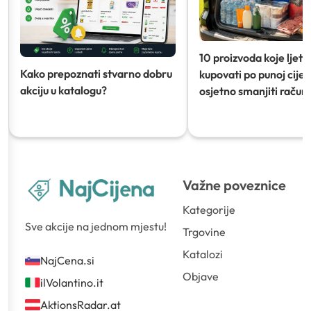
10 proizvoda koje ljeti
Kako prepoznati stvarno dobru
kupovati po punoj cijeni
akciju u katalogu?
osjetno smanjiti račun)
Važne poveznice
Kategorije
Sve akcije na jednom mjestu!
Trgovine
Katalozi
NajCena.si
Objave
ilVolantino.it
AktionsRadar.at