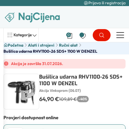
Prijava ili registracija
Kategorije
0
Početna
Alati i strojevi
Ručni alat
Bušilica udarna RHV1100-26 SDS+ 1100 W DENZEL
Akcija je završila 31.07.2026.
Bušilica udarna RHV1100-26 SDS+
1100 W DENZEL
Akcija Vinkoprom (06.07)
64,90 €
109,89 €
-
40
%
Provjeri dostupnost online