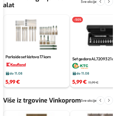
Sve akcije
alat
-
50
%
Parkside set kistova
17 kom
Set gedora AL72093
21 di
do 11.08
do 11.08
5,99 €
5,99 €
11,99 €
Više iz trgovine Vinkoprom
Sve akcije