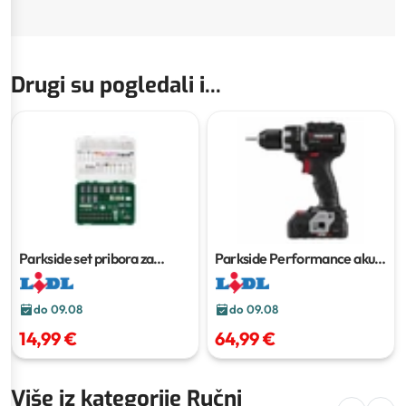
Drugi su pogledali i...
Parkside set pribora za
Parkside Performance aku
preciznu bušilicu-brusilicu
bušilica/odvijač
544 dijelova
do 09.08
do 09.08
14,99 €
64,99 €
Više iz kategorije Ručni