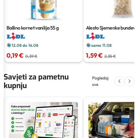
Ballino kornet vanilija
55 g
Alesto Sjemenke bundeve
12.08 do 16.08
samo 11.08
0,19 €
1,59 €
0,39 €
2,35 €
Savjeti za pametnu
Pogledaj
kupnju
sve