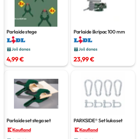
Parkside stege
Parkside škripac
100 mm
Još danas
Još danas
4,99 €
23,99 €
Parkside set stega
set
PARKSIDE® Set kuka
set