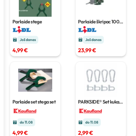
Parkside stege
Parkside škripac
100
mm
Još danas
Još danas
4,99 €
23,99 €
Parkside set stega
set
PARKSIDE® Set kuka
set
do 11.08
do 11.08
4,99 €
2,99 €