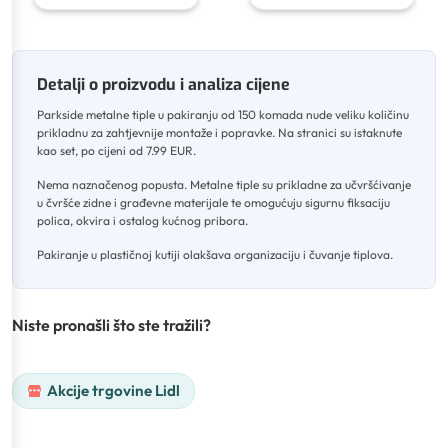
Detalji o proizvodu i analiza cijene
Parkside metalne tiple u pakiranju od 150 komada nude veliku količinu
prikladnu za zahtjevnije montaže i popravke
.
Na stranici su istaknute
kao set, po cijeni od 7.99 EUR
.
Nema naznačenog popusta
.
Metalne tiple su prikladne za učvršćivanje
u čvršće zidne i građevne materijale te omogućuju sigurnu fiksaciju
polica, okvira i ostalog kućnog pribora
.
Pakiranje u plastičnoj kutiji olakšava organizaciju i čuvanje tiplova.
Niste pronašli što ste tražili?
Akcije trgovine Lidl