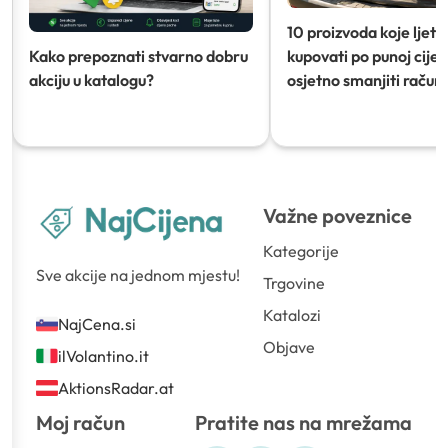
10 proizvoda koje ljeti
Kako prepoznati stvarno dobru
kupovati po punoj cijeni
akciju u katalogu?
osjetno smanjiti račun)
Važne poveznice
Kategorije
Sve akcije na jednom mjestu!
Trgovine
Katalozi
NajCena.si
Objave
ilVolantino.it
AktionsRadar.at
Moj račun
Pratite nas na mrežama