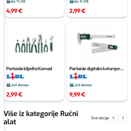
do 11.08
do 11.08
4,99 €
2,99 €
Parkside kliješta
Komad
Parkside digitalni kutomjer
Komad
Još danas
Još danas
2,99 €
9,99 €
Više iz kategorije Ručni
Sve akcije
alat