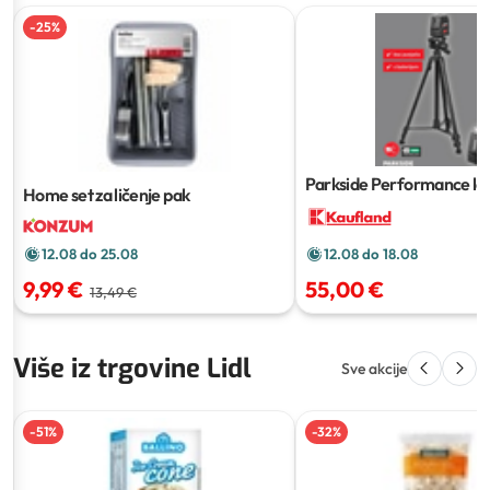
-
25
%
Parkside Performance las
Home set za ličenje pak
križne linije
12.08 do 25.08
12.08 do 18.08
9,99 €
55,00 €
13,49 €
Više iz trgovine Lidl
Sve akcije
-
51
%
-
32
%