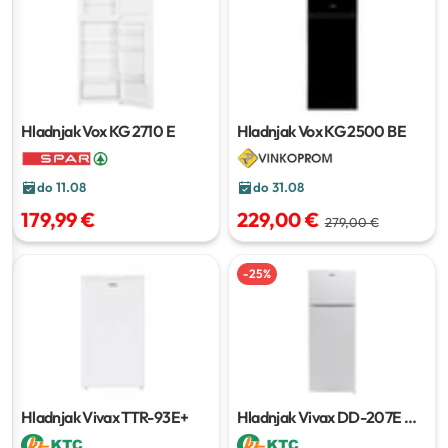
Hladnjak Vox KG 2710 E
Hladnjak Vox KG 2500 BE
do 11.08
do 31.08
179,99 €
229,00 €
279,00 €
-
25
%
Hladnjak Vivax TTR-93E+
Hladnjak Vivax DD-207E W
163 l + 41 l