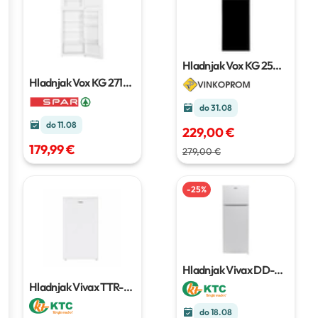
Hladnjak Vox KG 2500
BE
Hladnjak Vox KG 2710
E
do 31.08
do 11.08
229,00 €
179,99 €
279,00 €
-
25
%
Hladnjak Vivax DD-
207E W
163 l + 41 l
Hladnjak Vivax TTR-
93E+
do 18.08