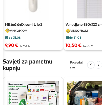
Miš bežični Xiaomi Lite 2
Venecijaneri
80x120 cm
do 31.08
do 31.08
9,90 €
10,50 €
12,90 €
13,20 €
Savjeti za pametnu
Pogledaj
kupnju
sve