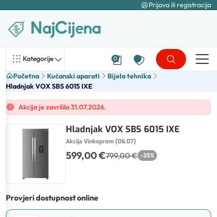
Prijava ili registracija
Kategorije
0
Početna
Kućanski aparati
Bijela tehnika
Hladnjak VOX SBS 6015 IXE
Akcija je završila 31.07.2026.
Hladnjak VOX SBS 6015 IXE
Akcija Vinkoprom (06.07)
599,00 €
799,00 €
-
25
%
Provjeri dostupnost online