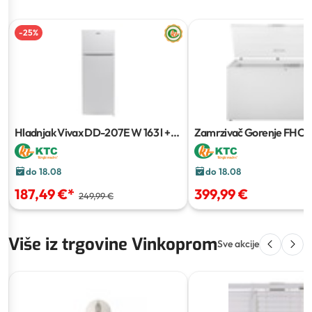
-
25
%
Hladnjak Vivax DD-207E W
163 l +
Zamrzivač Gorenje FH
41 l
420 l
do 18.08
do 18.08
187,49 €
*
399,99 €
249,99 €
Više iz trgovine Vinkoprom
Sve akcije