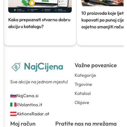
10 proizvoda koje ljeti
Kako prepoznati stvarno dobru
kupovati po punoj cijeni
akciju u katalogu?
osjetno smanjiti račun)
Važne poveznice
Kategorije
Sve akcije na jednom mjestu!
Trgovine
Katalozi
NajCena.si
Objave
ilVolantino.it
AktionsRadar.at
Moj račun
Pratite nas na mrežama