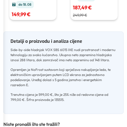
do 18.08
187,49 €
149,99 €
249,99 €
Detalji o proizvodu i analiza cijene
Side-by-side hladnjak VOX SBS 6015 IXE nudi prostranost i modernu
tehnologiju za svako kućanstvo
.
Ukupna neto zapremina hladnjaka
iznosi 288 litara, dok zamrzivač ima neto zapreminu od 148 litara
.
Opremljen je NoFrost sustavom koji sprječava nakupljanje leda, te
elektroničkim upravljanjem putem LCD ekrana za jednostavno
podešavanje
.
Uređaj dolazi s 5 godina jamstva i energetskim
razredom E
.
Trenutna cijena je 599,00 €, što je 25% niže od redovne cijene od
799,00 €
.
Šifra proizvoda je 135515.
Niste pronašli što ste tražili?