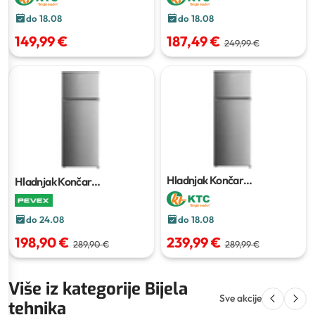
do 18.08
do 18.08
149,99 €
187,49 €
249,99 €
Hladnjak Končar
Hladnjak Končar
HL55204IM
163 l + 41 l
HL55204IM
do 24.08
do 18.08
198,90 €
239,99 €
289,90 €
289,99 €
Više iz kategorije Bijela
Sve akcije
tehnika