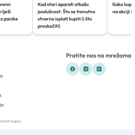
premi
Kad stari aparati otkažu
Kako kupov
riješi
poslušnost: Što se trenutno
na akciji 
ez panike
stvarno isplati kupiti (i što
preskočiti)
Pratite nas na mrežama
ka
s
ja
iranih kupnji.