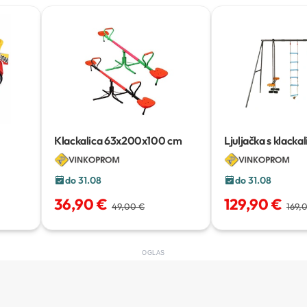
Klackalica
63x200x100 cm
Ljuljačka s klackal
do 31.08
do 31.08
36,90 €
129,90 €
49,00 €
169,
OGLAS