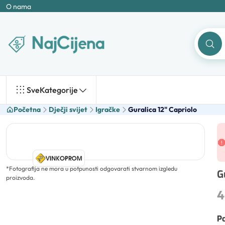
O nama
Sve
Kategorije
Početna
Dječji svijet
Igračke
Guralica 12" Capriolo
*
Fotografija ne mora u potpunosti odgovarati stvarnom izgledu
G
proizvoda.
4
Po