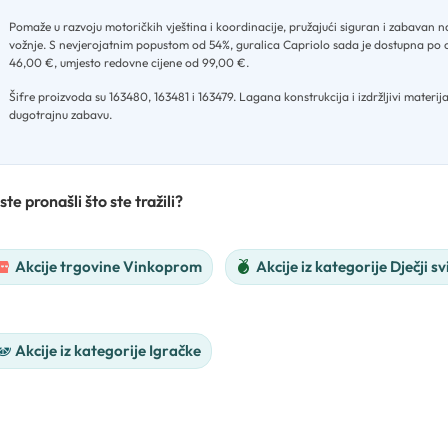
Pomaže u razvoju motoričkih vještina i koordinacije, pružajući siguran i zabavan n
vožnje
.
S nevjerojatnim popustom od 54%, guralica Capriolo sada je dostupna po 
46,00 €, umjesto redovne cijene od 99,00 €
.
Šifre proizvoda su 163480, 163481 i 163479
.
Lagana konstrukcija i izdržljivi materij
dugotrajnu zabavu.
ste pronašli što ste tražili?
Akcije trgovine Vinkoprom
Akcije iz kategorije Dječji sv
Akcije iz kategorije Igračke