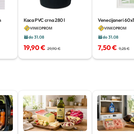
m
Kaca PVC crna
280 l
Venecijaneri
60x
do 31.08
do 31.08
19,90 €
7,50 €
29,90 €
9,25 €