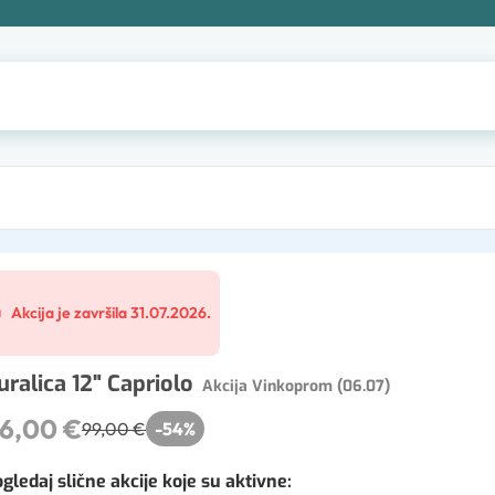
Akcija je završila 31.07.2026.
uralica 12" Capriolo
Akcija Vinkoprom (06.07)
6,00 €
99,00 €
-
54
%
gledaj slične akcije koje su aktivne
: