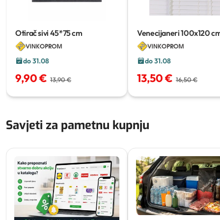
Otirač sivi
45*75 cm
Venecijaneri
100x120 c
do 31.08
do 31.08
9,90 €
13,50 €
13,90 €
16,50 €
Savjeti za pametnu kupnju