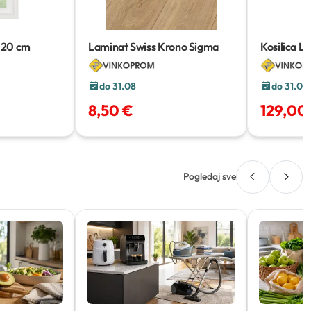
120 cm
Laminat Swiss Krono Sigma
Kosilica L
do 31.08
do 31.08
8,50 €
129,00
Pogledaj sve