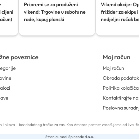
e
Pripremi se za produženi
Vikend akcije: O
 cijeni
vikend: Trgovine u subotu ne
frižider za ekipu i 
račun)
rade, kupuj planski
nedjeljni ručak b
žne poveznice
Moj račun
egorije
Moj račun
ovine
Obrada podata
alozi
Politika kolačića
jave
Kontaktirajte na
Poslovna suradn
 tih linkova – bez dodatnog troška za vas. Kao Amazon partner zarađujemo od kvalific
Stranicu vodi Spincode d.o.o.