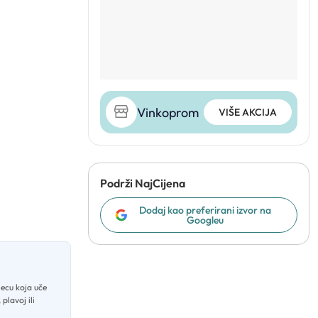
Vinkoprom
VIŠE AKCIJA
Podrži NajCijena
Dodaj kao preferirani izvor na
Googleu
jecu koja uče
plavoj ili