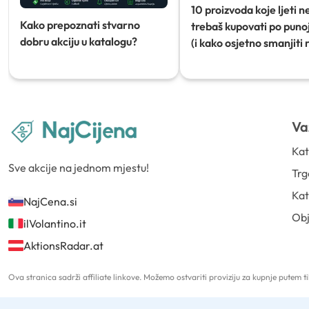
10 proizvoda koje ljeti n
Kako prepoznati stvarno
trebaš kupovati po punoj
dobru akciju u katalogu?
(i kako osjetno smanjiti 
Va
Kat
Sve akcije na jednom mjestu!
Trg
Kat
NajCena.si
Ob
ilVolantino.it
AktionsRadar.at
Ova stranica sadrži affiliate linkove. Možemo ostvariti proviziju za kupnje putem