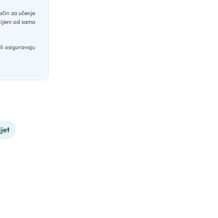
ačin za učenje
cijeni od samo
ali osiguravaju
ijet