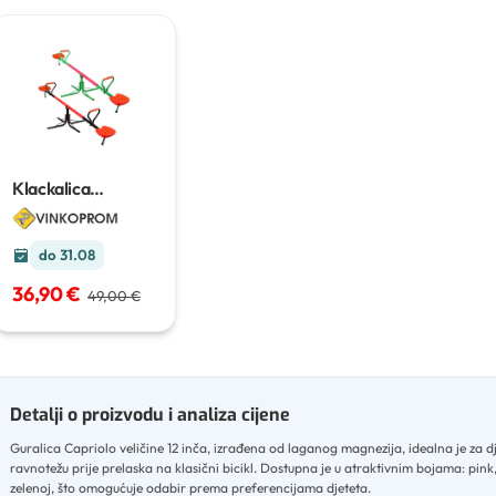
Klackalica
63x200x100 cm
do 31.08
36,90 €
49,00 €
Detalji o proizvodu i analiza cijene
Guralica Capriolo veličine 12 inča, izrađena od laganog magnezija, idealna je za d
ravnotežu prije prelaska na klasični bicikl
.
Dostupna je u atraktivnim bojama: pink, 
zelenoj, što omogućuje odabir prema preferencijama djeteta
.