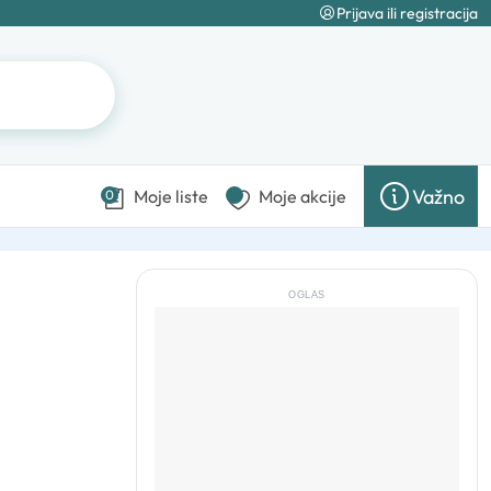
Prijava ili registracija
Važno
Moje liste
Moje akcije
0
OGLAS