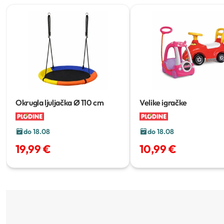
Okrugla ljuljačka
Ø 110 cm
Velike igračke
do 18.08
do 18.08
19,99 €
10,99 €