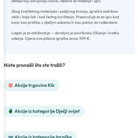
detalje koji oživljavaju likove, idealna za maženje i igru
.
Zbog kvalitetnog materijala i pažljivog šivanja, igračka zadržava
oblik i boje čak i kod čestog korištenja
.
Preporučuje se za igru kod
kuće, kao pratilac u dječjim sobama ili kao poklon za rođendane
.
Lagan je za održavanje — dovoljno je površinsko čišćenje i kratko
sušenje
.
Cijena ove plišane igračke iznosi 9,99 €.
Niste pronašli što ste tražili?
Akcije trgovine Kik
Akcije iz kategorije Dječji svijet
Akcije iz kategorije Igračke