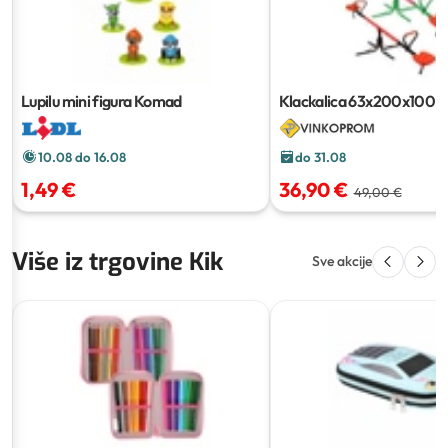
Lupilu mini figura
Komad
Klackalica
63x200x100 
10.08 do 16.08
do 31.08
1,49 €
36,90 €
49,00 €
Više iz trgovine Kik
Sve akcije