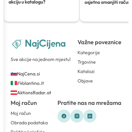
akciju u katalogu?
osjetno smanjiti račun)
Važne poveznice
Kategorije
Sve akcije na jednom mjestu!
Trgovine
Katalozi
NajCena.si
Objave
ilVolantino.it
AktionsRadar.at
Moj račun
Pratite nas na mrežama
Moj račun
Obrada podataka