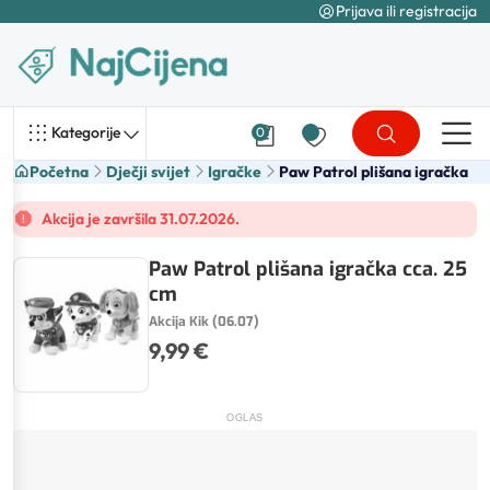
Prijava ili registracija
Kategorije
0
Početna
Dječji svijet
Igračke
Paw Patrol plišana igračka
Akcija je završila 31.07.2026.
Paw Patrol plišana igračka cca. 25
cm
Akcija Kik (06.07)
9,99 €
OGLAS