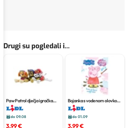
Drugi su pogledali i...
Paw Patrol dječja igračka
Bojanka s vodenom olovkom
Komad
ili čarobna magnetna ploča
do 09.08
do 01.09
3,99 €
3,99 €