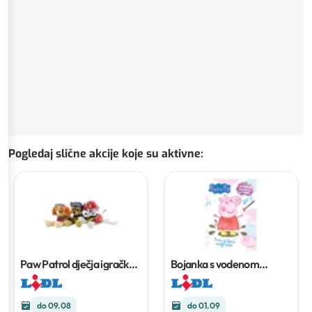
Pogledaj slične akcije koje su aktivne
:
Paw Patrol dječja igračka
Bojanka s vodenom
Komad
olovkom ili čarobna
magnetna ploča
do 09.08
do 01.09