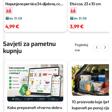
Napunjena pernica
34 dijelova, cca.
Etui
cca. 23 x 10 cm
14 x 19,5 x 3,8 cm
do 31.08
do 31.08
4,99 €
3,99 €
Savjeti za pametnu
Pogledaj
kupnju
sve
10 proizvoda koje ljeti
Kako prepoznati stvarno dobru
kupovati po punoj cijeni