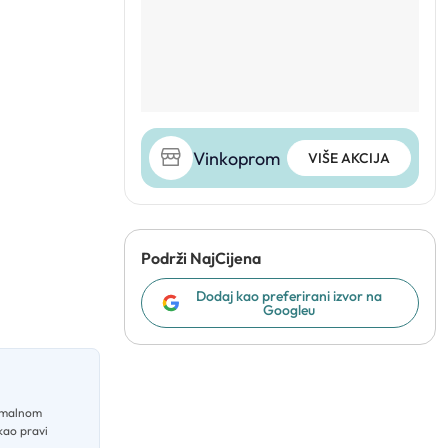
Vinkoprom
VIŠE AKCIJA
Podrži NajCijena
Dodaj kao preferirani izvor na
Googleu
simalnom
kao pravi