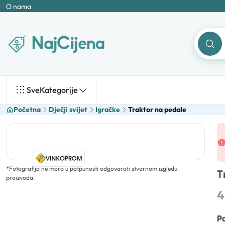
O nama
Sve
Kategorije
Početna
Dječji svijet
Igračke
Traktor na pedale
*
Fotografija ne mora u potpunosti odgovarati stvarnom izgledu
T
proizvoda.
4
Po