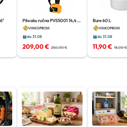
16"
Pila aku ručna PVS5001 14,4 V
Bure
60 L
Predator Volpi
2 x 2,5 Ah
do 31.08
do 31.08
209,00 €
11,90 €
250,00 €
18,00 €