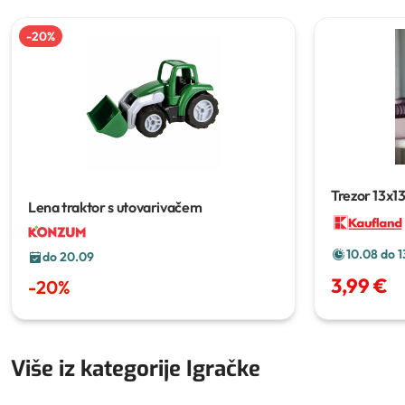
-
20
%
Trezor
13x1
Lena traktor s utovarivačem
10.08 do 1
do 20.09
3,99 €
-
20
%
Više iz kategorije Igračke