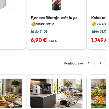
Pjena za čišćenje i zaštitu guma
Kotao raki
Armor All
500 ml
L SM + isp
do 31.08
do 31.08
6,90 €
1.749,
8,61 €
Pogledaj sve