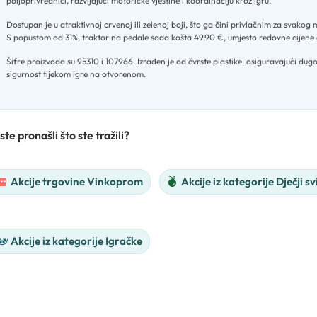
poljoprivrednici, razvijajući motoričke vještine i koordinaciju kroz igru
.
Dostupan je u atraktivnoj crvenoj ili zelenoj boji, što ga čini privlačnim za svako
S popustom od 31%, traktor na pedale sada košta 49,90 €, umjesto redovne cijene
Šifre proizvoda su 95310 i 107966
.
Izrađen je od čvrste plastike, osiguravajući dugo
sigurnost tijekom igre na otvorenom.
ste pronašli što ste tražili?
Akcije trgovine Vinkoprom
Akcije iz kategorije Dječji sv
Akcije iz kategorije Igračke