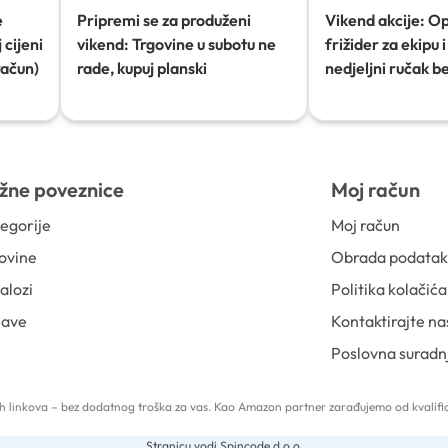
e
Pripremi se za produženi
Vikend akcije: O
 cijeni
vikend: Trgovine u subotu ne
frižider za ekipu i 
račun)
rade, kupuj planski
nedjeljni ručak b
žne poveznice
Moj račun
egorije
Moj račun
ovine
Obrada podata
alozi
Politika kolačića
jave
Kontaktirajte na
Poslovna suradn
 tih linkova – bez dodatnog troška za vas. Kao Amazon partner zarađujemo od kvalific
Stranicu vodi Spincode d.o.o.