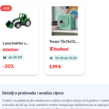
-
20
%
Trezor
13x13x10,5
Lena traktor s
cm
utovarivačem
do 20.09
10.08 do 13.09
-
20
%
3,99 €
Detalji o proizvodu i analiza cijene
Traktor na pedale pruža nezaboravnu zabavu za djecu stariju od 3 godine, s mak
nosivošću do 50 kg
.
Ovaj realistični traktor omogućuje mališanima da se osjećaju 