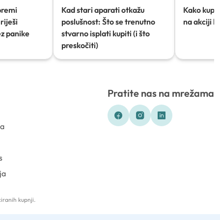
premi
Kad stari aparati otkažu
Kako kupov
riješi
poslušnost: Što se trenutno
na akciji 
ez panike
stvarno isplati kupiti (i što
preskočiti)
Pratite nas na mrežama
ka
s
ja
iranih kupnji.