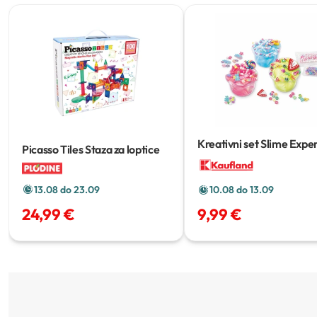
Kreativni set Slime Expe
Picasso Tiles Staza za loptice
13.08 do 23.09
10.08 do 13.09
24,99 €
9,99 €