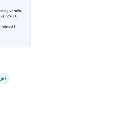
g malog vozača
.
 od 72,90 €
.
trajnost i
ijet