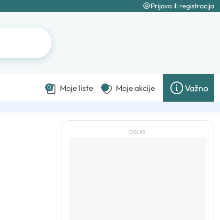
Prijava ili registracija
Važno
Moje liste
Moje akcije
0
OGLAS