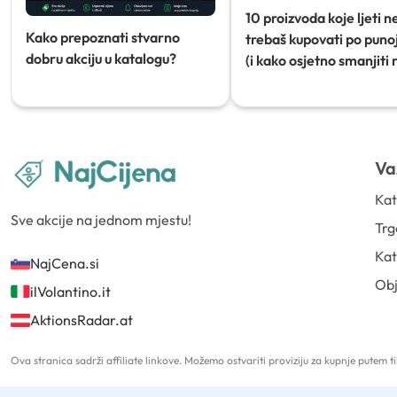
10 proizvoda koje ljeti n
Kako prepoznati stvarno
trebaš kupovati po punoj
dobru akciju u katalogu?
(i kako osjetno smanjiti 
Va
Kat
Sve akcije na jednom mjestu!
Trg
Kat
NajCena.si
Ob
ilVolantino.it
AktionsRadar.at
Ova stranica sadrži affiliate linkove. Možemo ostvariti proviziju za kupnje putem