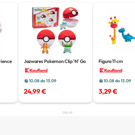
rience
Jazwares Pokemon Clip 'N' Go
Figura
11 cm
10.08 do 13.09
10.08 do 13.09
24,99 €
3,29 €
OGLAS