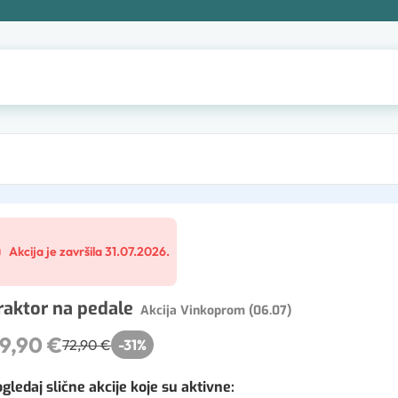
Akcija je završila 31.07.2026.
raktor na pedale
Akcija Vinkoprom (06.07)
9,90 €
72,90 €
-
31
%
gledaj slične akcije koje su aktivne
: