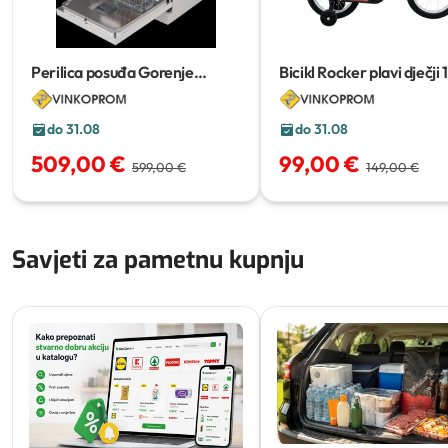
Perilica posuđa Gorenje
Bicikl Rocker plavi dječji
GS673A
do 31.08
do 31.08
509,00 €
99,00 €
599,00 €
149,00 €
Savjeti za pametnu kupnju