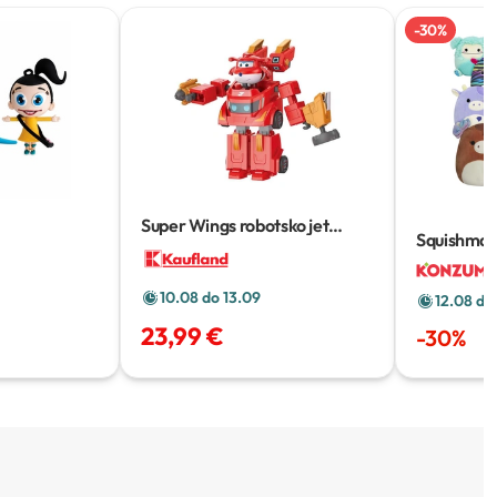
-
30
%
Super Wings robotsko jet
Squishmall
odijelo
10.08 do 13.09
12.08 do
23,99 €
-
30
%