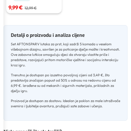
9,99 €
12,99 €
Detalji o proizvodu i analiza cijene
Set AFTONSPARV lutaka za prst, koji sadrži 5 komada u veselom
višebojnom dizajnu, savršen je za poticanje dječje mašte i kreativnosti
.
Ove zabavne lutkice omogućuju djeci da stvaraju vlastite priče i
predstave, razvijajući pritom motoričke vještine i socijalnu interakciju
kroz igru
.
Trenutno je dostupan po izuzetno povoljnoj cijeni od 3,49 €, što
predstavlja značajan popust od 50% u odnosu na redovnu cijenu od
6,99 €
.
Izrađene su od mekanih i sigurnih materijala, prikladnih za
dječju igru
.
Proizvod je dostupan za dostavu
.
Idealan je poklon za male istraživače
svemira i ljubitelje avantura, pružajući sate zabave i učenja.