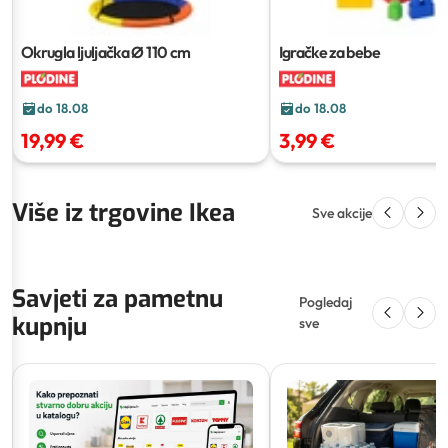
Okrugla ljuljačka
Ø 110 cm
Igračke za bebe
do 18.08
do 18.08
19,99 €
3,99 €
Više iz trgovine Ikea
Sve akcije
Savjeti za pametnu
Pogledaj
kupnju
sve