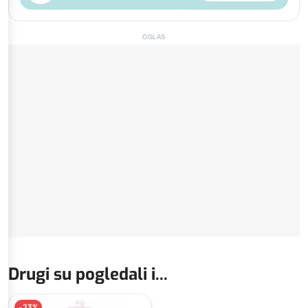
OGLAS
Drugi su pogledali i...
-
23
%