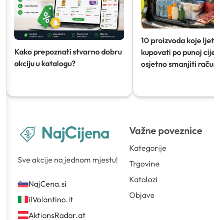
10 proizvoda koje ljeti
Kako prepoznati stvarno dobru
kupovati po punoj cijeni
akciju u katalogu?
osjetno smanjiti račun)
Važne poveznice
Kategorije
Sve akcije na jednom mjestu!
Trgovine
Katalozi
NajCena.si
Objave
ilVolantino.it
AktionsRadar.at