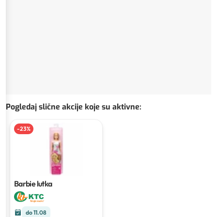
Pogledaj slične akcije koje su aktivne
:
-
23
%
Barbie lutka
do 11.08