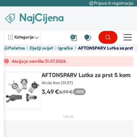
Prijava ili registracija
Kategorije
0
Početna
Dječji svijet
Igračke
AFTONSPARV Lutka za prst
Akcija je završila 31.07.2026.
AFTONSPARV Lutka za prst 5 kom
Akcija Ikea (01.07)
3,49 €
6,99 €
-
50
%
OGLAS