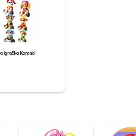
na igračka
Komad