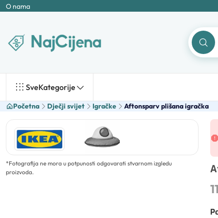
O nama
Sve
Kategorije
Početna
Dječji svijet
Igračke
Aftonsparv plišana igračka
*
Fotografija ne mora u potpunosti odgovarati stvarnom izgledu
A
proizvoda.
1
Po