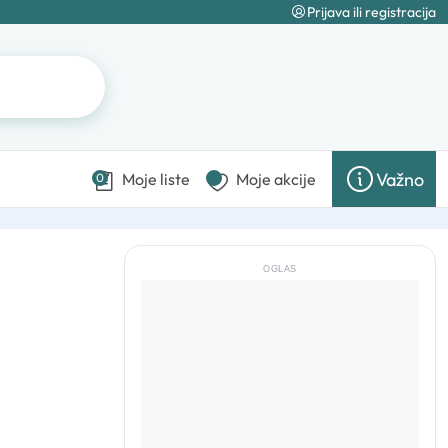
Prijava ili registracija
Važno
Moje liste
Moje akcije
0
OGLAS