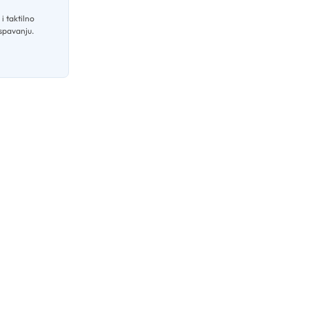
i taktilno
 spavanju
.