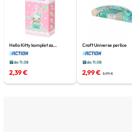
Hello Kitty komplet za
Craft Universe perlice
kukičanje
do 11.08
do 11.08
2,39 €
2,99 €
3,99 €