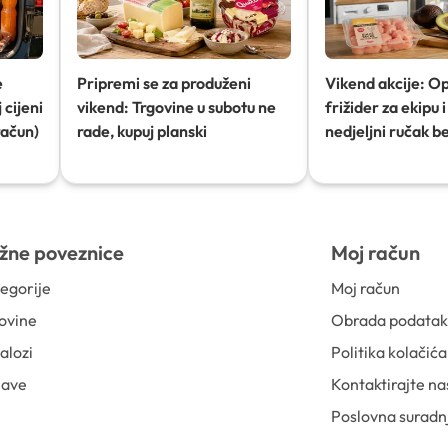
e
Pripremi se za produženi
Vikend akcije: O
 cijeni
vikend: Trgovine u subotu ne
frižider za ekipu i 
račun)
rade, kupuj planski
nedjeljni ručak b
žne poveznice
Moj račun
egorije
Moj račun
ovine
Obrada podata
alozi
Politika kolačića
jave
Kontaktirajte na
Poslovna suradn