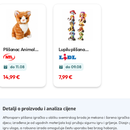
Plišanac Animal
Lupilu plišana
Sweet
1 kom
igračka
Komad
do 11.08
do 09.08
14,99 €
7,99 €
Detalji o proizvodu i analiza cijene
Aftonsparv plišana igračka u obliku svemirskog broda je mekana i šarena igračk
djecu; izrađena je od ugodnih materijala koji pružaju sigurnu igru i grljenje
.
Dizajn 
igru uloga, a robusna izrada omogućuje čestu uporabu bez brzog habanja
.