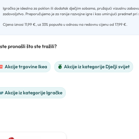
Igračka je idealna za poklon ili dodatak dječjim sobama, pružajući vizualnu zabavu 
zadovoljstvo
.
Preporučujemo je za ranije razvojne igre i kao umirujući predmet pri
Cijena iznosi 11,99 €, uz 33% popusta u odnosu na redovnu cijenu od 17,99 €.
ste pronašli što ste tražili?
Akcije trgovine Ikea
Akcije iz kategorije Dječji svijet
Akcije iz kategorije Igračke