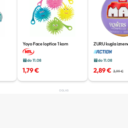
Yoyo Face loptice
1 kom
ZURU kugla iznen
cvijetom
94 PCS
do 11.08
do 11.08
1,79 €
2,89 €
3,99 €
OGLAS