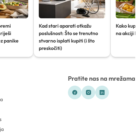
premi
Kad stari aparati otkažu
Kako kupov
riješi
poslušnost: Što se trenutno
na akciji 
ez panike
stvarno isplati kupiti (i što
preskočiti)
Pratite nas na mrežama
ka
s
ja