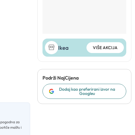
Ikea
VIŠE AKCIJA
Podrži NajCijena
Dodaj kao preferirani izvor na
Googleu
a pogodna za
potiče maštu i