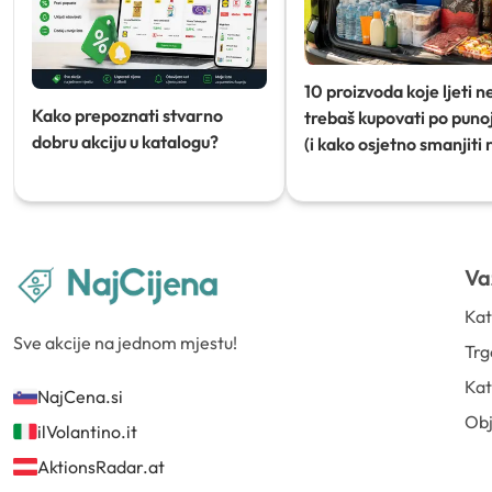
10 proizvoda koje ljeti n
Kako prepoznati stvarno
trebaš kupovati po punoj
dobru akciju u katalogu?
(i kako osjetno smanjiti 
Va
Kat
Sve akcije na jednom mjestu!
Trg
Kat
NajCena.si
Ob
ilVolantino.it
AktionsRadar.at