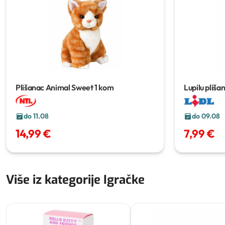
Plišanac Animal Sweet
1 kom
Lupilu pliša
do 11.08
do 09.08
14,99 €
7,99 €
Više iz kategorije Igračke