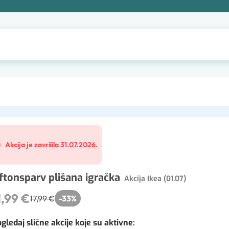
Akcija je završila 31.07.2026.
ftonsparv plišana igračka
Akcija Ikea (01.07)
1,99 €
17,99 €
-
33
%
gledaj slične akcije koje su aktivne
: