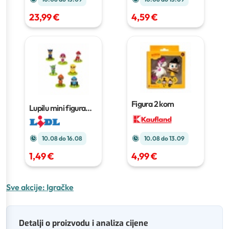
23,99 €
4,59 €
Figura
2 kom
Lupilu mini figura
Komad
10.08 do 16.08
10.08 do 13.09
1,49 €
4,99 €
Sve akcije:
Igračke
Detalji o proizvodu i analiza cijene