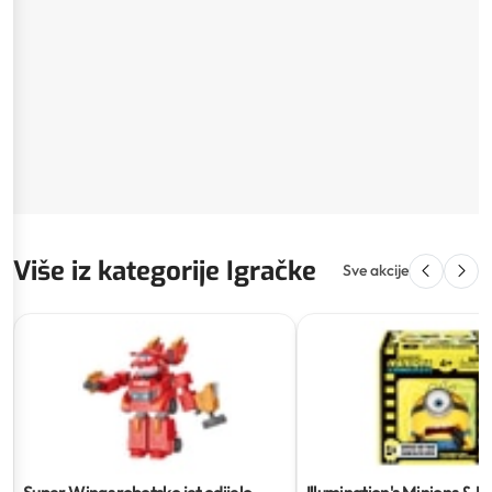
Više iz kategorije Igračke
Sve akcije
Super Wings robotsko jet odijelo
Illumination's Minions & 