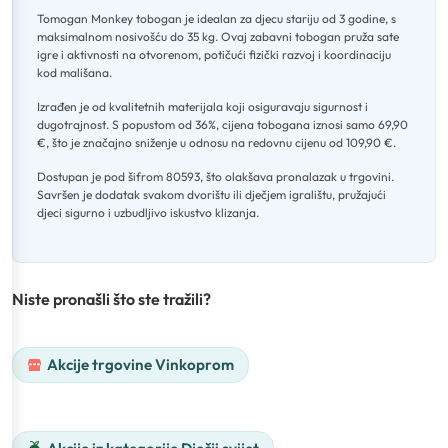
Tomogan Monkey tobogan je idealan za djecu stariju od 3 godine, s
maksimalnom nosivošću do 35 kg
.
Ovaj zabavni tobogan pruža sate
igre i aktivnosti na otvorenom, potičući fizički razvoj i koordinaciju
kod mališana
.
Izrađen je od kvalitetnih materijala koji osiguravaju sigurnost i
dugotrajnost
.
S popustom od 36%, cijena tobogana iznosi samo 69,90
€, što je značajno sniženje u odnosu na redovnu cijenu od 109,90 €
.
Dostupan je pod šifrom 80593, što olakšava pronalazak u trgovini
.
Savršen je dodatak svakom dvorištu ili dječjem igralištu, pružajući
djeci sigurno i uzbudljivo iskustvo klizanja.
Niste pronašli što ste tražili?
Akcije trgovine Vinkoprom