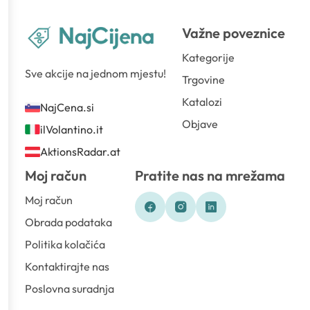
Važne poveznice
Kategorije
Sve akcije na jednom mjestu!
Trgovine
Katalozi
NajCena.si
Objave
ilVolantino.it
AktionsRadar.at
Moj račun
Pratite nas na mrežama
Moj račun
Obrada podataka
Politika kolačića
Kontaktirajte nas
Poslovna suradnja