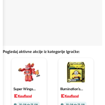
Pogledaj aktivne akcije iz kategorije Igračke
:
Super Wings
Illumination's
robotsko jet odijelo
Minions & Monsters
figurica
10.08 do 13.09
10.08 do 13.09