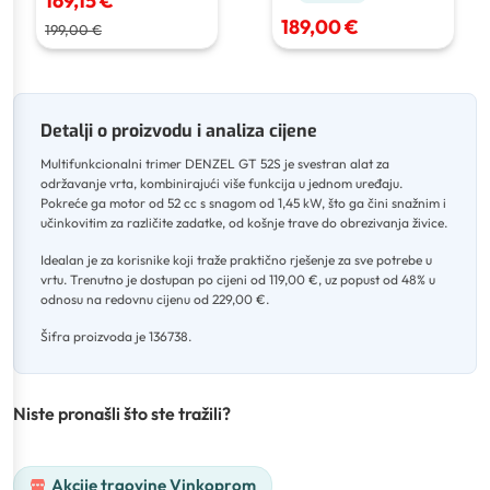
169,15 €
189,00 €
199,00 €
Detalji o proizvodu i analiza cijene
Multifunkcionalni trimer DENZEL GT 52S je svestran alat za
održavanje vrta, kombinirajući više funkcija u jednom uređaju
.
Pokreće ga motor od 52 cc s snagom od 1,45 kW, što ga čini snažnim i
učinkovitim za različite zadatke, od košnje trave do obrezivanja živice
.
Idealan je za korisnike koji traže praktično rješenje za sve potrebe u
vrtu
.
Trenutno je dostupan po cijeni od 119,00 €, uz popust od 48% u
odnosu na redovnu cijenu od 229,00 €
.
Šifra proizvoda je 136738.
Niste pronašli što ste tražili?
Akcije trgovine Vinkoprom