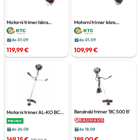
Motorni trimer Iskra
Motorni trimer Iskra
TU520DEU
TU331DEP
do 01.09
do 01.09
119,99 €
109,99 €
Benzinski trimer 'BC 500 B'
Motorni trimer AL-KO BC
500 B
do 24.08
do 18.08
169,15 €
189,00 €