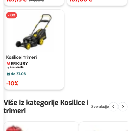
199,00 €
-
10
%
Kosilice i trimeri
do 31.08
-
10
%
Više iz kategorije Kosilice i
Sve akcije
trimeri