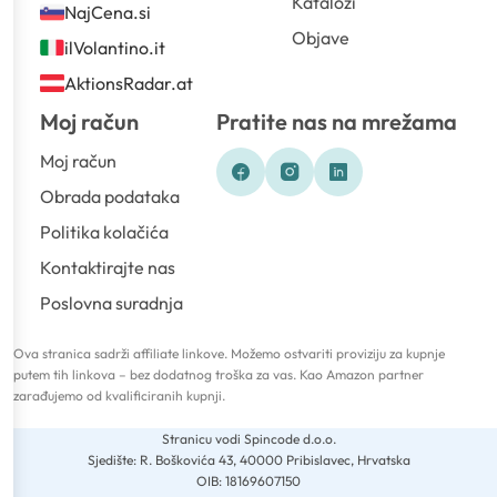
Katalozi
NajCena.si
Objave
ilVolantino.it
AktionsRadar.at
Moj račun
Pratite nas na mrežama
Moj račun
Obrada podataka
Politika kolačića
Kontaktirajte nas
Poslovna suradnja
Ova stranica sadrži affiliate linkove. Možemo ostvariti proviziju za kupnje
putem tih linkova – bez dodatnog troška za vas. Kao Amazon partner
zarađujemo od kvalificiranih kupnji.
Stranicu vodi Spincode d.o.o.
Sjedište: R. Boškovića 43, 40000 Pribislavec, Hrvatska
OIB: 18169607150