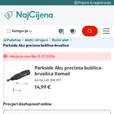
Prijava ili registracija
Kategorije
0
Početna
Alati i strojevi
Ručni alat
Parkside Aku precizna bušilica-brusilica
Akcija je završila 12.07.2026.
Parkside Aku precizna bušilica-
brusilica Komad
Akcija Lidl (08.07)
14,99 €
Provjeri dostupnost online