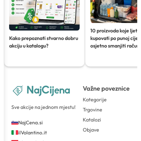
10 proizvoda koje ljeti
Kako prepoznati stvarno dobru
kupovati po punoj cijeni
akciju u katalogu?
osjetno smanjiti račun)
Važne poveznice
Kategorije
Sve akcije na jednom mjestu!
Trgovine
Katalozi
NajCena.si
Objave
ilVolantino.it