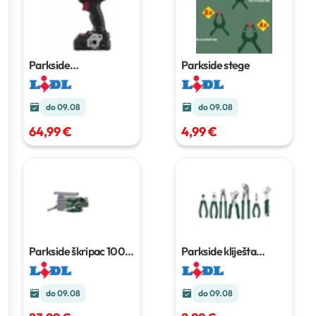
Parkside
Parkside stege
Performance aku
bušilica/odvijač
do 09.08
do 09.08
64,99 €
4,99 €
Parkside škripac
100
Parkside kliješta
mm
Komad
do 09.08
do 09.08