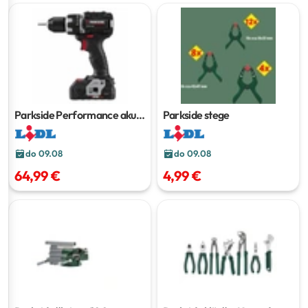
Parkside Performance aku
Parkside stege
bušilica/odvijač
do 09.08
do 09.08
64,99 €
4,99 €