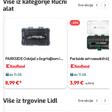
Više iz kategorije Ručni
Sve akcije
alat
-
20
%
PARKSIDE Odvijač s čegrtaljkom i
Parkside set nasadnih klj
bitovima
115 kom
kom
do 11.08
do 11.08
8,99 €
*
3,99 €
4,99 €
Više iz trgovine Lidl
Sve akcije