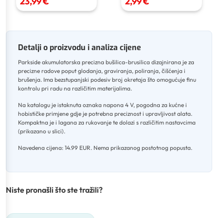
23,99 €
2,99 €
Detalji o proizvodu i analiza cijene
Parkside akumulatorska precizna bušilica-brusilica dizajnirana je za
precizne radove poput glodanja, graviranja, poliranja, čišćenja i
brušenja
.
Ima bezstupanjski podesiv broj okretaja što omogućuje finu
kontrolu pri radu na različitim materijalima
.
Na katalogu je istaknuta oznaka napona 4 V, pogodna za kućne i
hobističke primjene gdje je potrebna preciznost i upravljivost alata
.
Kompaktna je i lagana za rukovanje te dolazi s različitim nastavcima
(prikazano u slici)
.
Navedena cijena: 14.99 EUR
.
Nema prikazanog postotnog popusta.
Niste pronašli što ste tražili?