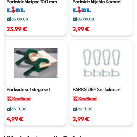
Parkside škripac
100 mm
Parkside kliješta
Komad
do 09.08
do 09.08
23,99 €
2,99 €
Parkside set stega
set
PARKSIDE® Set kuka
set
do 11.08
do 11.08
4,99 €
2,99 €