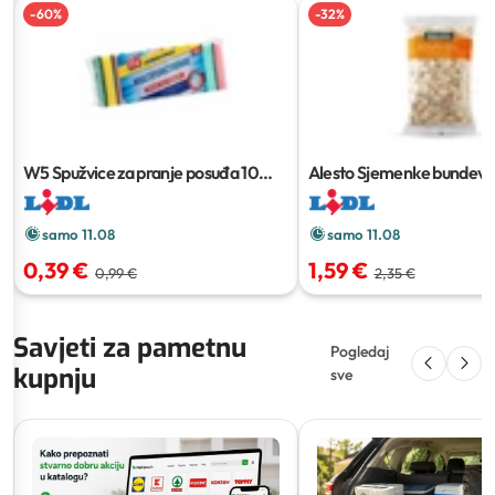
-
60
%
-
32
%
W5 Spužvice za pranje posuđa
10
Alesto Sjemenke bundeve
kom
samo 11.08
samo 11.08
0,39 €
1,59 €
0,99 €
2,35 €
Savjeti za pametnu
Pogledaj
kupnju
sve