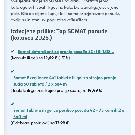
Sve tjedne akcije za
SOMAT
na dlanu. Pretražujemo
kataloge svih većih trgovina kako biste znali gdje su cijene
pale. Bilo da ciljano kupujete ili samo provjeravate ponudu,
ovdje su izlistani svi popusti za vašu uštedu.
Izdvojene prilike: Top SOMAT ponude
(kolovoz 2026.)
✔
Somat deterdžent za pranje posuđa 50/1 ili 1.08 L
(kapsule ili gel)
za
12,69 €
(
-51%
)
✔
Somat Excellence 4u1 tablete ili gel za strojno pranje
suđa 60 tableta / 2 x 684 ml
(Tablete ili gel za strojno pranje suđa.)
za
14,49 €
✔
Somat tablete ili gel za perilicu posuđa 42 - 75 kom ili 2 x
540 ml
(Odabrani proizvodi)
za
12,99 €