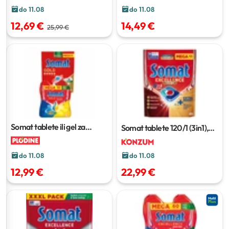
684 ml
do 11.08
do 11.08
14,49 €
12,69 €
25,99 €
Somat tablete ili gel za
Somat tablete
120/1 (3in1),
perilicu posuđa
42 - 75 kom ili
110/1 (4in1), 100/1 (5in1)
2 x 540 ml
do 11.08
do 11.08
22,99 €
12,99 €