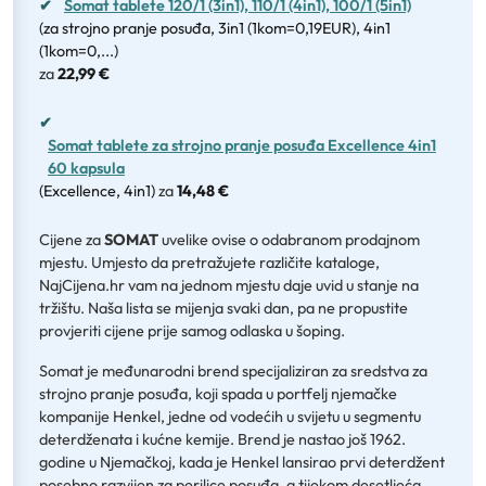
✔
Somat tablete 120/1 (3in1), 110/1 (4in1), 100/1 (5in1)
(za strojno pranje posuđa, 3in1 (1kom=0,19EUR), 4in1
(1kom=0,...)
za
22,99 €
✔
Somat tablete za strojno pranje posuđa Excellence 4in1
60 kapsula
(Excellence, 4in1)
za
14,48 €
Cijene za
SOMAT
uvelike ovise o odabranom prodajnom
mjestu. Umjesto da pretražujete različite kataloge,
NajCijena.hr vam na jednom mjestu daje uvid u stanje na
tržištu. Naša lista se mijenja svaki dan, pa ne propustite
provjeriti cijene prije samog odlaska u šoping.
Somat je međunarodni brend specijaliziran za sredstva za
strojno pranje posuđa, koji spada u portfelj njemačke
kompanije Henkel, jedne od vodećih u svijetu u segmentu
deterdženata i kućne kemije. Brend je nastao još 1962.
godine u Njemačkoj, kada je Henkel lansirao prvi deterdžent
posebno razvijen za perilice posuđa, a tijekom desetljeća