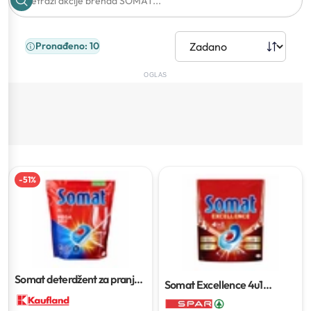
Pronađeno: 10
OGLAS
-
51
%
Somat deterdžent za pranje
Somat Excellence 4u1
posuđa
50/1 ili 1.08 L
tablete ili gel za strojno
pranje suđa
60 tableta / 2 x