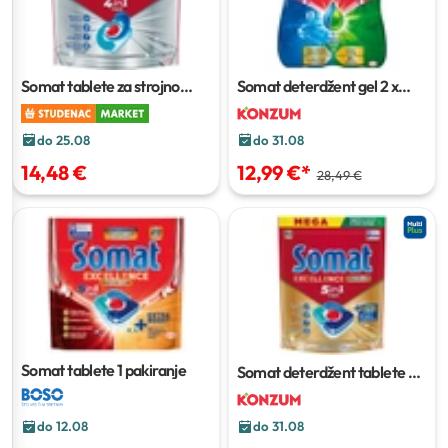
Somat tablete za strojno
Somat deterdžent gel
2 x
pranje posuđa Excellence
540 ml
4in1
60 kapsula
do 25.08
do 31.08
14,48 €
12,99 €
*
28,49 €
Somat tablete
1 pakiranje
Somat deterdžent tablete
42
kom
do 31.08
do 12.08