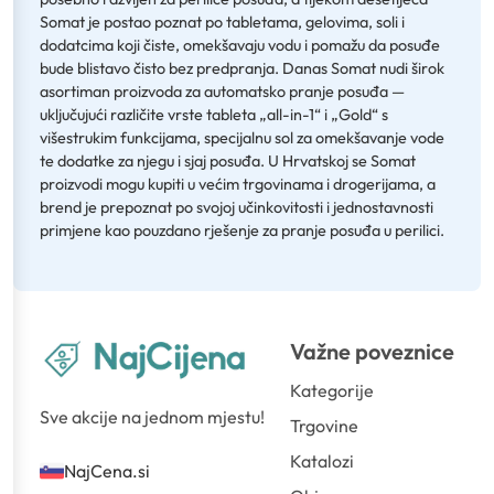
Somat je postao poznat po tabletama, gelovima, soli i
dodatcima koji čiste, omekšavaju vodu i pomažu da posuđe
bude blistavo čisto bez predpranja. Danas Somat nudi širok
asortiman proizvoda za automatsko pranje posuđa —
uključujući različite vrste tableta „all-in-1“ i „Gold“ s
višestrukim funkcijama, specijalnu sol za omekšavanje vode
te dodatke za njegu i sjaj posuđa. U Hrvatskoj se Somat
proizvodi mogu kupiti u većim trgovinama i drogerijama, a
brend je prepoznat po svojoj učinkovitosti i jednostavnosti
primjene kao pouzdano rješenje za pranje posuđa u perilici.
Važne poveznice
Kategorije
Sve akcije na jednom mjestu!
Trgovine
Katalozi
NajCena.si