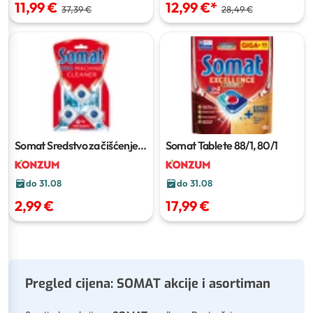
12,99 €
*
11,99 €
28,49 €
37,39 €
Somat Sredstvo za čišćenje
Somat Tablete
88/1, 80/1
perilice posuđa
3x20g,
750ml
do 31.08
do 31.08
2,99 €
17,99 €
Pregled cijena: SOMAT akcije i asortiman