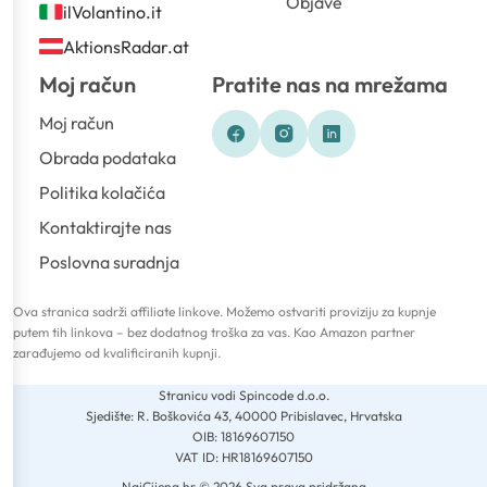
Objave
ilVolantino.it
AktionsRadar.at
Moj račun
Pratite nas na mrežama
Moj račun
Obrada podataka
Politika kolačića
Kontaktirajte nas
Poslovna suradnja
Ova stranica sadrži affiliate linkove. Možemo ostvariti proviziju za kupnje
putem tih linkova – bez dodatnog troška za vas. Kao Amazon partner
zarađujemo od kvalificiranih kupnji.
Stranicu vodi Spincode d.o.o.
Sjedište: R. Boškovića 43, 40000 Pribislavec, Hrvatska
OIB: 18169607150
VAT ID: HR18169607150
NajCijena.hr © 2026 Sva prava pridržana