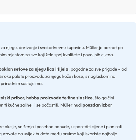
a za njegu, darivanje i svakodnevnu kupovinu. Müller je poznat po
m mjestom za sve koji žele spoj kvalitete i povoljnih cijena.
poklon setove za njegu lica i tijela
, pogodne za sve prigode – od
iroku paletu proizvoda za njegu kože i kose, s naglaskom na
i prirodnim sastojcima.
kolski pribor, hobby proizvode te fine slastice
, što ga čini
iti kućne zalihe ili se počastiti, Müller nudi
pouzdan izbor
 akcije, sniženja i posebne ponude, usporediti cijene i planirati
ravate da uvijek budete među prvima koji iskoriste najbolje