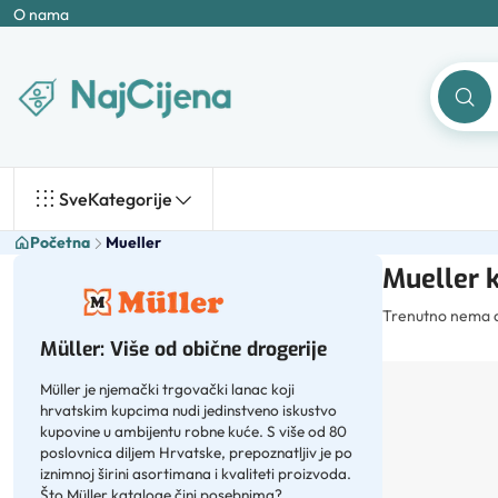
O nama
Sve
Kategorije
Početna
Mueller
Mueller k
Trenutno nema ak
Müller: Više od obične drogerije
Müller je njemački trgovački lanac koji
hrvatskim kupcima nudi jedinstveno iskustvo
kupovine u ambijentu robne kuće. S više od 80
poslovnica diljem Hrvatske, prepoznatljiv je po
iznimnoj širini asortimana i kvaliteti proizvoda.
Što Müller kataloge čini posebnima?