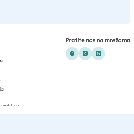
Pratite nas na mrežama
ka
s
ja
iranih kupnji.