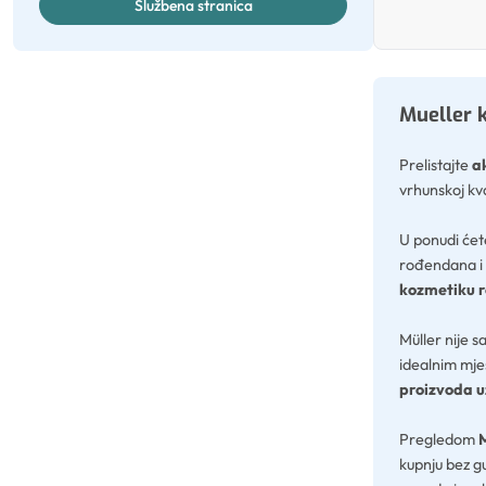
Službena stranica
Mueller k
Prelistajte
a
vrhunskoj kva
U ponudi ćet
rođendana i 
kozmetiku 
Müller nije 
idealnim mjes
proizvoda u
Pregledom
M
kupnju bez g