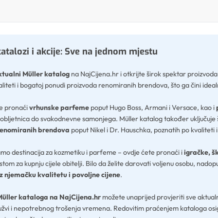
atalozi i akcije: Sve na jednom mjestu
ktualni Müller katalog
na NajCijena.hr i otkrijte širok spektar proizvod
liteti i bogatoj ponudi proizvoda renomiranih brendova, što ga čini idealni
e pronaći
vrhunske parfeme
poput Hugo Boss, Armani i Versace, kao i
obljetnica do svakodnevne samonjega. Müller katalog također uključuje š
renomiranih brendova
poput Nikel i Dr. Hauschka, poznatih po kvaliteti 
samo destinacija za kozmetiku i parfeme – ovdje ćete pronaći i
igračke, š
tom za kupnju cijele obitelji. Bilo da želite darovati voljenu osobu, nadopun
z njemačku kvalitetu i povoljne cijene
.
üller kataloga na NajCijena.hr
možete unaprijed provjeriti sve aktualne
užvi i nepotrebnog trošenja vremena. Redovitim praćenjem kataloga osigu