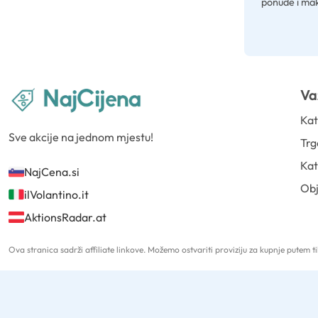
ponude i mak
Va
Kat
Sve akcije na jednom mjestu!
Trg
Kat
NajCena.si
Ob
ilVolantino.it
AktionsRadar.at
Ova stranica sadrži affiliate linkove. Možemo ostvariti proviziju za kupnje putem