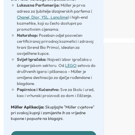
Luksuzna Parfumerija:
Müller je prva
adresa za ljubitelje dizajnerskih parfema (
Chanel, Dior, YSL, Lancôme
) i high-end
kozmetike, koji su često dostupni po
promotivnim cijenama.
Naturshop:
Poseban odjel posvećen
certificiranoj prirodnoj kozmetici i zdravoj
hrani (brend Bio Primo), idealan za
osviještene kupce.
Svijet Igračaka:
Najveći izbor igračaka u
drogerijskom sektoru. Od
LEGO
setova do
društvenih igara i plišanaca – Müller je
omiljena destinacija za dječje rođendane i
blagdane.
Papirnica i Kućanstvo:
Sve za školu i ured,
kao i vrhunski proizvodi za dom i čišćenje.
Müller Aplikacija:
Skupljajte "Müller cvjetove"
pri svakoj kupnji i zamijenite ih za vrijedne
kupone i popuste na blagajni.