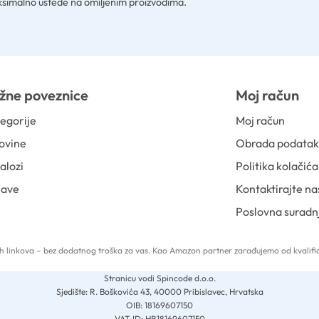
simalno uštede na omiljenim proizvodima.
žne poveznice
Moj račun
egorije
Moj račun
ovine
Obrada podata
alozi
Politika kolačića
jave
Kontaktirajte na
Poslovna suradn
 tih linkova – bez dodatnog troška za vas. Kao Amazon partner zarađujemo od kvalific
Stranicu vodi Spincode d.o.o.
Sjedište: R. Boškovića 43, 40000 Pribislavec, Hrvatska
OIB: 18169607150
VAT ID: HR18169607150