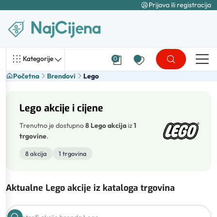
Prijava ili registracija
Kategorije
0
Početna
Brendovi
Lego
Lego akcije i cijene
Trenutno je dostupno
8 Lego akcija
iz
1
trgovine
.
8 akcija
1 trgovina
Aktualne Lego akcije iz kataloga trgovina