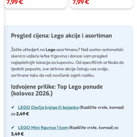
7,99 €
7,99 €
Pregled cijena: Lego akcije i asortiman
Želite uštedjeti na
Lego
asortimanu? Naš sustav automatski
skenira važeće letke trgovina i donosi vam pregled
najisplativijih lokacija za kupovinu. Od specifičnih artikala do
tjednih popusta, sve aktivne akcije čekaju vas ovdje,
sortirane tako da vaš novčanik osjeti razliku.
Izdvojene prilike: Top Lego ponude
(kolovoz 2026.)
✔
LEGO Dječja knjiga ili bojanka
(Različite vrste, komad)
za
2,49 €
✔
LEGO Mini figurice 1 kom
(Različite vrste, komad)
za
3,49 €