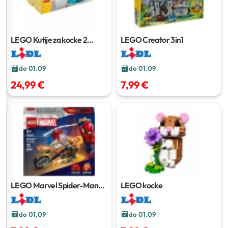
LEGO Kutije za kocke
2
LEGO Creator 3in1
komada
do 01.09
do 01.09
24,99 €
7,99 €
LEGO Marvel Spider-Man
LEGO kocke
Motorcycle
72 pcs
do 01.09
do 01.09