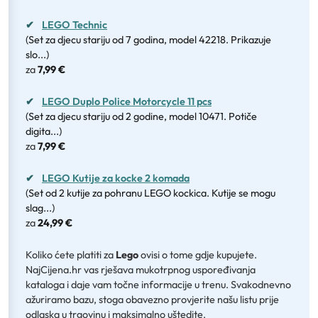
✔
LEGO Technic
(Set za djecu stariju od 7 godina, model 42218. Prikazuje
slo...)
za
7,99 €
✔
LEGO Duplo Police Motorcycle 11 pcs
(Set za djecu stariju od 2 godine, model 10471. Potiče
digita...)
za
7,99 €
✔
LEGO Kutije za kocke 2 komada
(Set od 2 kutije za pohranu LEGO kockica. Kutije se mogu
slag...)
za
24,99 €
Koliko ćete platiti za
Lego
ovisi o tome gdje kupujete.
NajCijena.hr vas rješava mukotrpnog uspoređivanja
kataloga i daje vam točne informacije u trenu. Svakodnevno
ažuriramo bazu, stoga obavezno provjerite našu listu prije
odlaska u trgovinu i maksimalno uštedite.