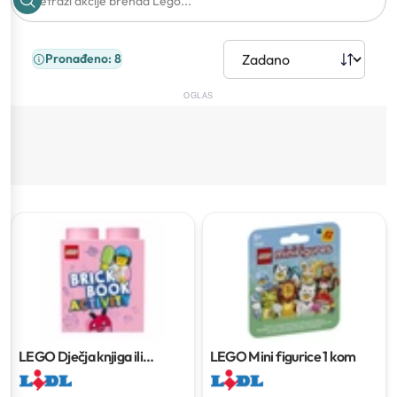
Pronađeno: 8
OGLAS
LEGO Dječja knjiga ili
LEGO Mini figurice
1 kom
bojanka