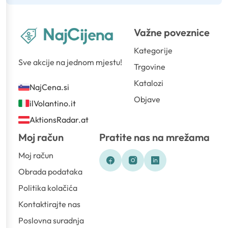
Važne poveznice
Kategorije
Sve akcije na jednom mjestu!
Trgovine
Katalozi
NajCena.si
Objave
ilVolantino.it
AktionsRadar.at
Moj račun
Pratite nas na mrežama
Moj račun
Obrada podataka
Politika kolačića
Kontaktirajte nas
Poslovna suradnja