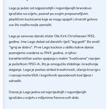
Lego je jedan od najpoznatijih i najomiljenijih brendova
igračaka na svijetu, poznat po svojim prepoznatljivim
plastičnim kockicama koje se mogu spajati i stvarati gotovo
sve što mašta može zamisliti.
Lego je osnovao danski stolar Ole Kirk Christiansen 1932.
godine. Ime Lego dolazi od danskih riječi "leg godt" što znači
"igraj se dobro". Prve Lego kockice u obliku kakve danas
poznajemo uvedene su 1949. godine, a njihov
karakterističan sustav spajanja s malim “kvačicama” razvijen
je početkom 1950-ih, što je omogućilo stabilnije i kreativnije
slaganje. Lego je postao simbol kreativnosti, učenja kroz igru
i razvoja motoričkih i kognitivnih sposobnosti kod djece i
odraslih.
Danas je Lego jedna od najvrijednijih i najomiljenijih
igračaka u svijetu s milijunima fanova svih dobi.