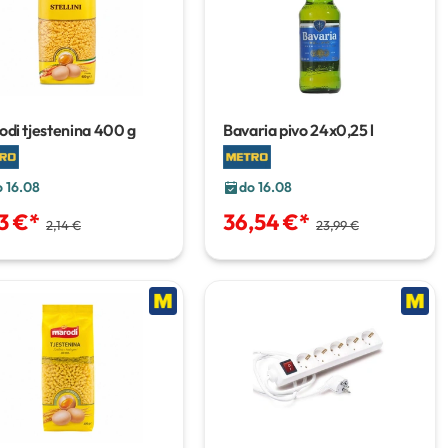
di tjestenina
400 g
Bavaria pivo
24x0,25 l
o 16.08
do 16.08
3 €
*
36,54 €
*
2,14 €
23,99 €