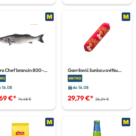
ro Chef brancin
800-
Gavrilović šunka u ovitku
0 g
pakiranje 2,6 kg
o 16.08
do 16.08
,69 €
*
29,79 €
*
14,48 €
26,24 €