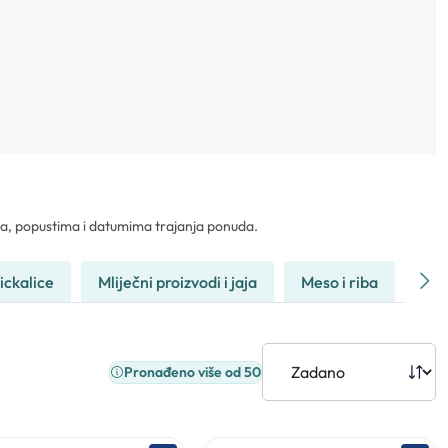
ama, popustima i datumima trajanja ponuda.
rickalice
Mliječni proizvodi i jaja
Meso i riba
Kuć
Pronađeno više od 50