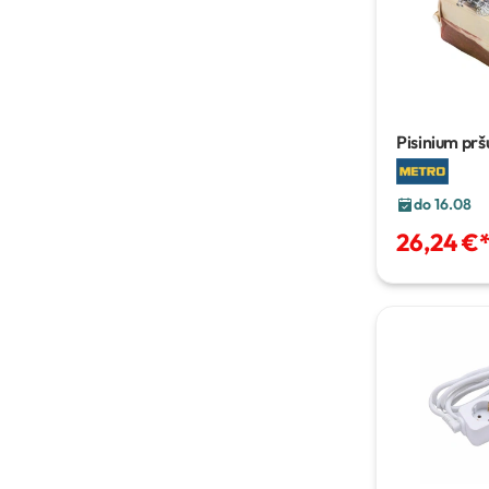
Pisinium pršu
vakuum pakir
do 16.08
26,24 €