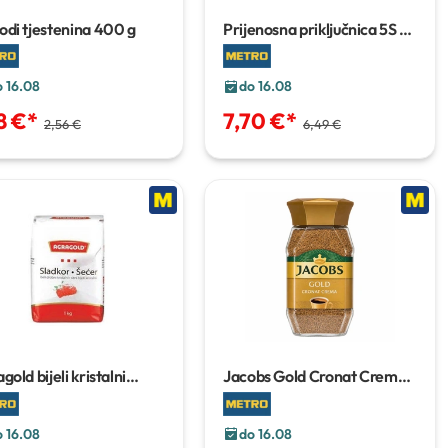
di tjestenina
400 g
Prijenosna priključnica
5S 3
m
o 16.08
do 16.08
8 €
*
7,70 €
*
2,56 €
6,49 €
gold bijeli kristalni
Jacobs Gold Cronat Crema
er
1 kg
2x200 g
o 16.08
do 16.08