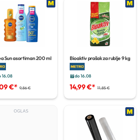
ea Sun asortiman
200 ml
Bioaktiv prašak za rublje
9 kg
o 16.08
do 16.08
,09 €
*
14,99 €
*
9,86 €
11,85 €
OGLAS