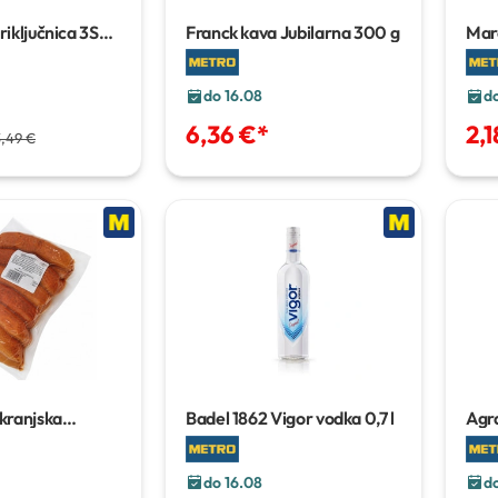
riključnica
3S
Franck kava Jubilarna
300 g
Maro
do 16.08
d
6,36 €
*
2,1
3,49 €
kranjska
Badel 1862 Vigor vodka
0,7 l
Agra
stro
vakuum
šeć
 1 kg
do 16.08
d