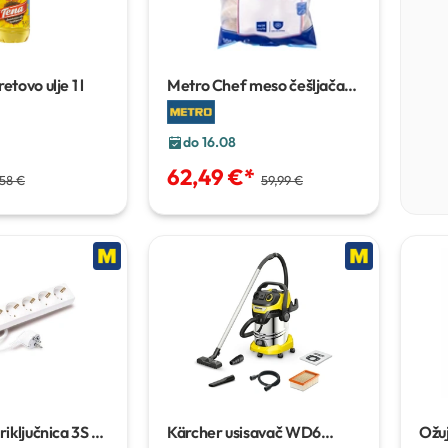
etovo ulje
1 l
Metro Chef meso češljača
1000 g
do 16.08
62,49 €
*
,58 €
59,99 €
riključnica
3S 3
Kärcher usisavač WD6
Ožuj