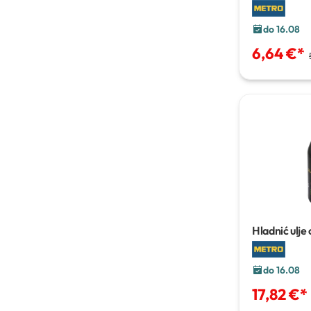
m
do 16.08
6,64 €
*
Hladnić ulje
do 16.08
17,82 €
*