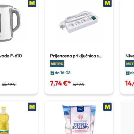
 vode F-610
Prijenosna priključnica s
Niv
prekidačem
3S 3 m
do 16.08
d
*
7,74 €
*
14
22,49 €
6,49 €