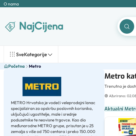
O nama
Sve
Kategorije
Početna
Metro
Metro kat
Trenutno je dos
🟢
Ažurirano: 02.0
METRO Hrvatska je vodeći veleprodajni lanac
specijaliziran za opskrbu poslovnih korisnika,
Aktualni Metr
uključujući ugostitelje, male i srednje
poduzetnike te neovisne trgovce. Kao dio
međunarodne METRO grupe, prisutan je u 25
zemalja s više od 750 centara i preko 150.000