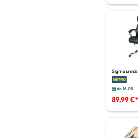
Sigma uredsk
501
111-121
do 16.08
89,99 €