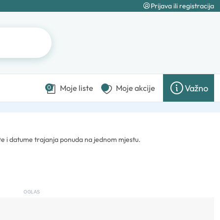
Prijava ili registracija
Važno
Moje liste
Moje akcije
0
ste i datume trajanja ponuda na jednom mjestu.
OGLAS