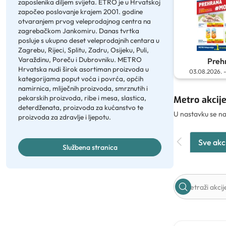
zaposlenika diljem svijeta. ETRO je u Hrvatskoj
započeo poslovanje krajem 2001. godine
otvaranjem prvog veleprodajnog centra na
zagrebačkom Jankomiru. Danas tvrtka
posluje s ukupno deset veleprodajnih centara u
Zagrebu, Rijeci, Splitu, Zadru, Osijeku, Puli,
Varaždinu, Poreču i Dubrovniku. METRO
Preh
Hrvatska nudi širok asortiman proizvoda u
03.08.2026.
kategorijama poput voća i povrća, općih
namirnica, mliječnih proizvoda, smrznutih i
pekarskih proizvoda, ribe i mesa, slastica,
Metro akcije
deterdženata, proizvoda za kućanstvo te
U nastavku se na
proizvoda za zdravlje i ljepotu.
Sve akc
Službena stranica