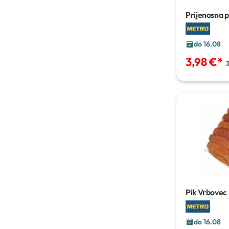
Prijenosna p
1,0-1,5 m
do 16.08
3,98 €
*
Pik Vrbovec 
kobasica ga
pakiranje cca
do 16.08