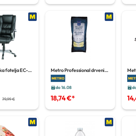
a fotelja EC-
Metro Professional drveni
Met
x48-58x66
briket
10 kg
110
do 16.08
d
*
18,74 €
*
14
79,99 €