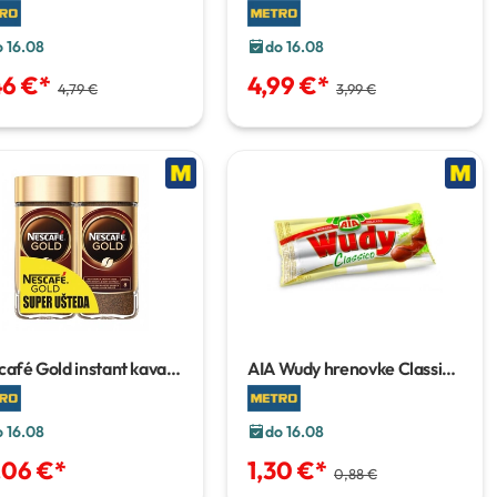
12/1
o 16.08
do 16.08
46 €
*
4,99 €
*
4,79 €
3,99 €
afé Gold instant kava
AIA Wudy hrenovke Classic
90 g
vakuum pakiranje 300 g
o 16.08
do 16.08
,06 €
*
1,30 €
*
0,88 €