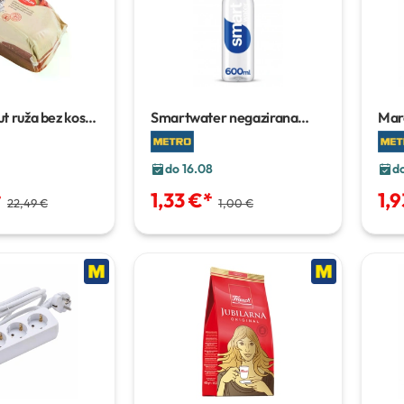
t ruža bez kosti
Smartwater negazirana
Maro
anje cca 2,8 kg
mineralna voda
0,6 l
do 16.08
d
*
1,33 €
*
1,9
22,49 €
1,00 €