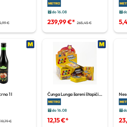
30/6/22/T
30 l
do 16.08
d
239,99 €
*
5,
5,99 €
265,45 €
 crno
1 l
Čunga Lunga šareni štapići
Nesc
18x28 g
2x1
do 16.08
d
12,15 €
*
23
19,79 €