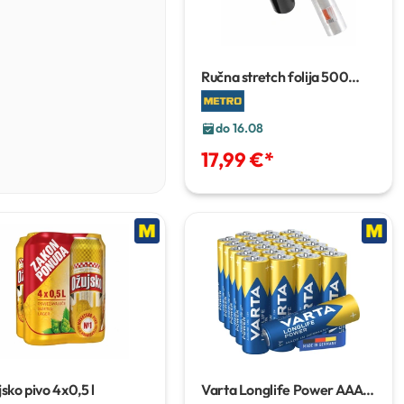
Ručna stretch folija
500
mm/30 my, 5 kg
do 16.08
17,99 €
*
sko pivo
4x0,5 l
Varta Longlife Power
AAA