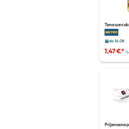
Tena suncokr
do 16.08
1,47 €
*
1
Prijenosna p