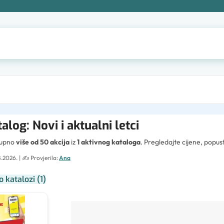
alog: Novi i aktualni letci
tupno
više od 50 akcija
iz
1 aktivnog kataloga
. Pregledajte cijene, popu
8.2026.
| ✍️
Provjerila:
Ana
o katalozi
(
1
)