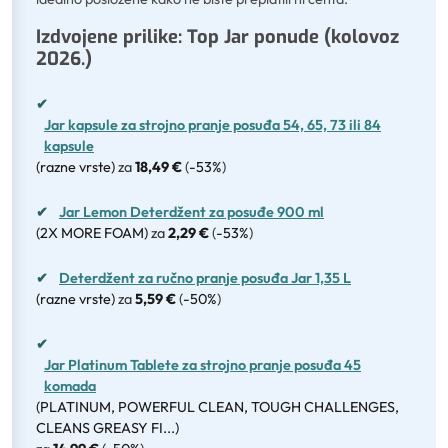
Izdvojene prilike: Top Jar ponude (kolovoz
2026.)
✔
Jar kapsule za strojno pranje posuđa 54, 65, 73 ili 84
kapsule
(razne vrste)
za
18,49 €
(
-53%
)
✔
Jar Lemon Deterdžent za posuđe 900 ml
(2X MORE FOAM)
za
2,29 €
(
-53%
)
✔
Deterdžent za ručno pranje posuđa Jar 1,35 L
(razne vrste)
za
5,59 €
(
-50%
)
✔
Jar Platinum Tablete za strojno pranje posuđa 45
komada
(PLATINUM, POWERFUL CLEAN, TOUGH CHALLENGES,
CLEANS GREASY FI...)