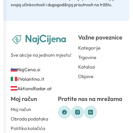
svojoj učinkovitosti i dugogodišnjoj prisutnosti na tržištu.
Važne poveznice
Kategorije
Sve akcije na jednom mjestu!
Trgovine
Katalozi
NajCena.si
Objave
ilVolantino.it
AktionsRadar.at
Moj račun
Pratite nas na mrežama
Moj račun
Obrada podataka
Politika kolačića