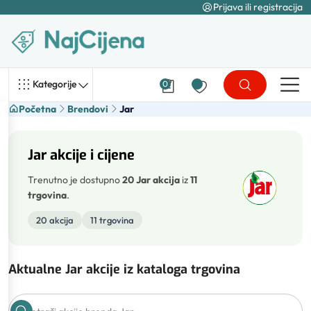
Prijava ili registracija
Kategorije
0
Početna
Brendovi
Jar
Jar akcije i cijene
Trenutno je dostupno
20 Jar akcija
iz
11
trgovina
.
20 akcija
11 trgovina
Aktualne Jar akcije iz kataloga trgovina