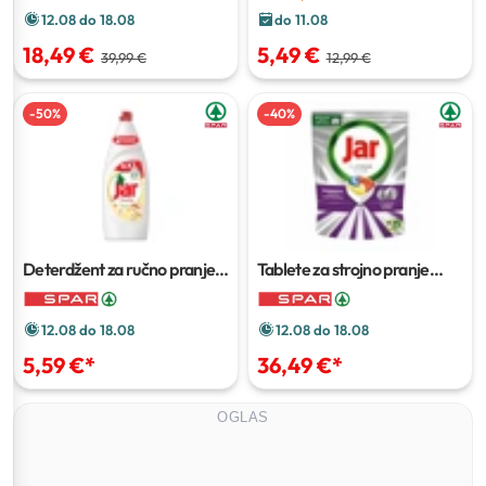
do 11.08
12.08 do 18.08
5,49 €
18,49 €
12,99 €
39,99 €
-
50
%
-
40
%
Deterdžent za ručno pranje
Tablete za strojno pranje
posuđa Jar
1,35 L
posuđa Jar
88/1
12.08 do 18.08
12.08 do 18.08
5,59 €
*
36,49 €
*
OGLAS