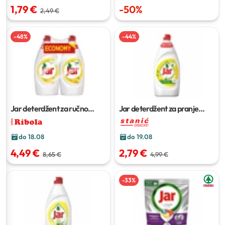
1,79 €
-
50
%
2,49 €
-
48
%
-
44
%
Jar deterdžent za ručno
Jar deterdžent za pranje
pranje posuđa
2x900 ml
suđa
900 ml
do 18.08
do 19.08
4,49 €
2,79 €
8,65 €
4,99 €
-
33
%