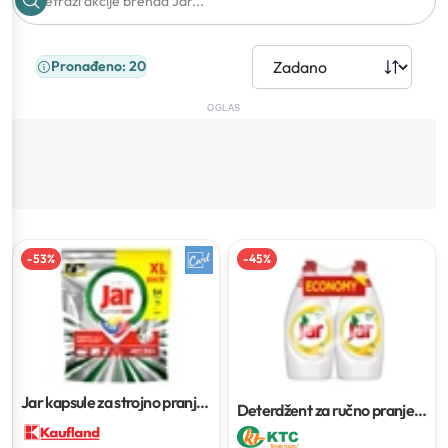
Pronađeno: 20
OGLAS
-
53
%
-
45
%
Jar kapsule za strojno pranje
Deterdžent za ručno pranje
posuđa
54, 65, 73 ili 84
posuđa Jar
2 x 1,35 L
kapsule