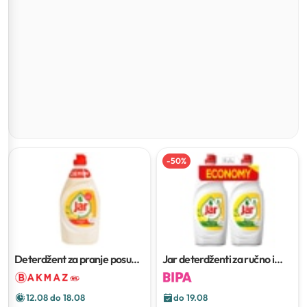
-
50
%
Deterdžent za pranje posuda
Jar deterdženti za ručno i
Jar lemon
450 ml
strojno pranje posuđa
12.08 do 18.08
do 19.08