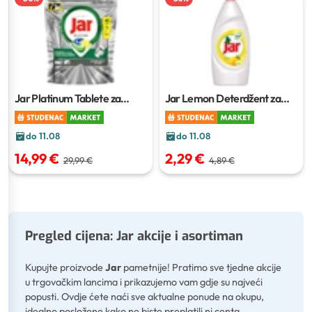
Jar Platinum Tablete za
Jar Lemon Deterdžent za
strojno pranje posuđa
45
posuđe
900 ml
komada
do 11.08
do 11.08
14,99 €
2,29 €
29,99 €
4,89 €
Pregled cijena: Jar akcije i asortiman
Kupujte proizvode
Jar
pametnije! Pratimo sve tjedne akcije
u trgovačkim lancima i prikazujemo vam gdje su najveći
popusti. Ovdje ćete naći sve aktualne ponude na okupu,
idealno posložene kako ne biste preplatili ni centa.