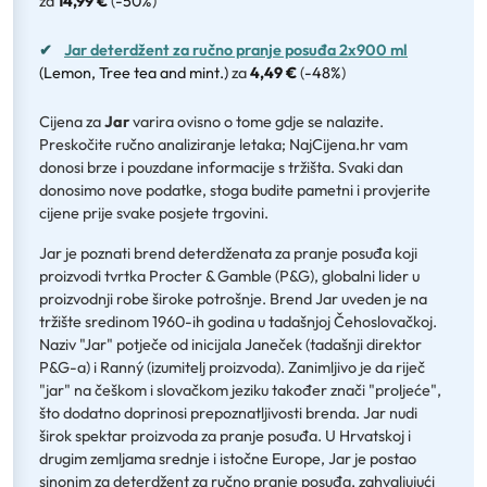
za
14,99 €
(
-50%
)
✔
Jar deterdžent za ručno pranje posuđa 2x900 ml
(Lemon, Tree tea and mint.)
za
4,49 €
(
-48%
)
Cijena za
Jar
varira ovisno o tome gdje se nalazite.
Preskočite ručno analiziranje letaka; NajCijena.hr vam
donosi brze i pouzdane informacije s tržišta. Svaki dan
donosimo nove podatke, stoga budite pametni i provjerite
cijene prije svake posjete trgovini.
Jar je poznati brend deterdženata za pranje posuđa koji
proizvodi tvrtka Procter & Gamble (P&G), globalni lider u
proizvodnji robe široke potrošnje. Brend Jar uveden je na
tržište sredinom 1960-ih godina u tadašnjoj Čehoslovačkoj.
Naziv "Jar" potječe od inicijala Janeček (tadašnji direktor
P&G-a) i Ranný (izumitelj proizvoda). Zanimljivo je da riječ
"jar" na češkom i slovačkom jeziku također znači "proljeće",
što dodatno doprinosi prepoznatljivosti brenda. Jar nudi
širok spektar proizvoda za pranje posuđa. U Hrvatskoj i
drugim zemljama srednje i istočne Europe, Jar je postao
sinonim za deterdžent za ručno pranje posuđa, zahvaljujući