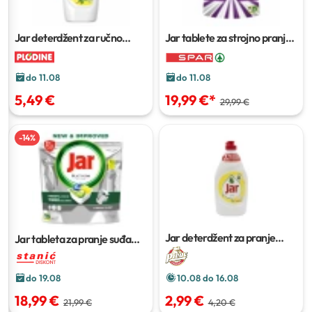
Jar deterdžent za ručno
Jar tablete za strojno pranje
pranje posuđa
2 x 1,35 l
posuđa
100/1, 81/1, 71/1 ili
60/1 tableta
do 11.08
do 11.08
5,49 €
19,99 €
*
29,99 €
-
14
%
Jar deterdžent za pranje
Jar tableta za pranje suđa
posuđa
900ml
81/1 ili 100/1
do 19.08
10.08 do 16.08
18,99 €
2,99 €
21,99 €
4,20 €