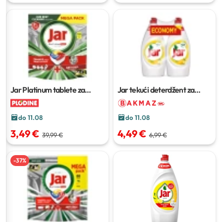
Jar Platinum tablete za
Jar tekući deterdžent za
strojno pranje
102 kom
pranje posuđa
2 x 900 ml
do 11.08
do 11.08
3,49 €
4,49 €
39,99 €
6,99 €
-
37
%