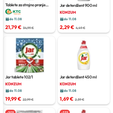
Tablete za strojno pranje
Jar deterdžent
900 ml
posuđa Jar Platinum
88 kom
do 11.08
do 11.08
2,29 €
21,79 €
4,49 €
34,99 €
Jar tablete
102/1
Jar deterdžent
450 ml
do 11.08
do 11.08
19,99 €
1,69 €
22,99 €
2,39 €
-
50
%
-
53
%