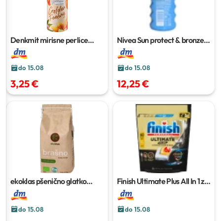
Denkmit mirisne perlice
Nivea Sun protect & bronze
Golden Feeling
275 g
sprej za sunčanje ZF 30
200
ml
do 15.08
do 15.08
3,25 €
12,25 €
ekoklas pšenično glatko
Finish Ultimate Plus All In 1 za
bijelo brašno T-550
1 kg
strojno pranje posuđa Lemon
90 kom
do 15.08
do 15.08