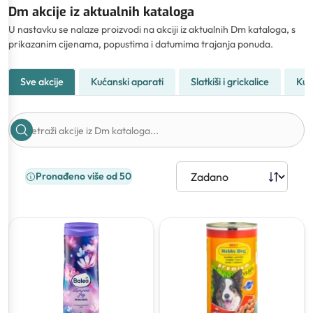
Dm akcije iz aktualnih kataloga
U nastavku se nalaze proizvodi na akciji iz aktualnih Dm kataloga, s
prikazanim cijenama, popustima i datumima trajanja ponuda.
Sve akcije
Kućanski aparati
Slatkiši i grickalice
Kuć
Pronađeno više od 50