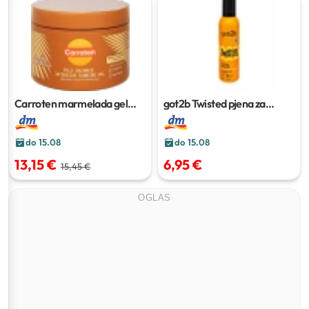
Carroten marmelada gel
got2b Twisted pjena za
Gold Shimmer
150 ml
kovrče
250 ml
do 15.08
do 15.08
13,15 €
6,95 €
15,45 €
OGLAS