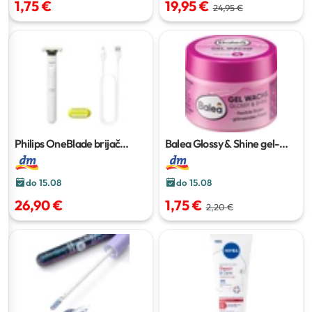
1,75 €
19,95 €
24,95 €
Philips OneBlade brijač
Balea Glossy & Shine gel-
Intimate
1 kom.
vosak za sjaj kose
75 ml
do 15.08
do 15.08
26,90 €
1,75 €
2,20 €