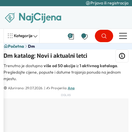
Prijava ili registracija
Kategorije
0
Početna
Dm
Dm katalog: Novi i aktualni letci
Trenutno je dostupno
više od 50 akcija
iz
1 aktivnog kataloga
.
Pregledajte cijene, popuste i datume trajanja ponuda na jednom
mjestu.
🟢
Ažurirano: 29.07.2026.
| ✍️
Provjerila:
Ana
OGLAS