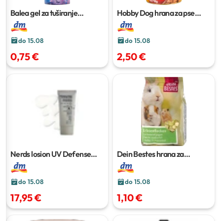
Balea gel za tuširanje
Hobby Dog hrana za pse
Luminous Joy
300 ml
govedina
1.240 g
do 15.08
do 15.08
0,75 €
2,50 €
Nerds losion UV Defense
Dein Bestes hrana za
SPF 50
50 ml
glodavce i patuljaste kuniće
kolutići
250 g
do 15.08
do 15.08
17,95 €
1,10 €