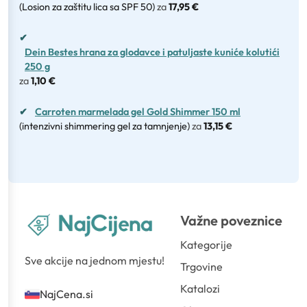
(Losion za zaštitu lica sa SPF 50)
za
17,95 €
✔
Dein Bestes hrana za glodavce i patuljaste kuniće kolutići
250 g
za
1,10 €
✔
Carroten marmelada gel Gold Shimmer 150 ml
(intenzivni shimmering gel za tamnjenje)
za
13,15 €
Važne poveznice
Kategorije
Sve akcije na jednom mjestu!
Trgovine
Katalozi
NajCena.si