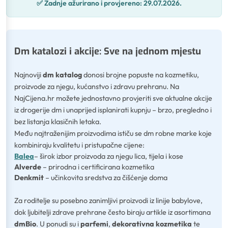
✅
Zadnje ažurirano i provjereno:
29.07.2026.
Dm katalozi i akcije: Sve na jednom mjestu
Najnoviji
dm katalog
donosi brojne popuste na kozmetiku,
proizvode za njegu, kućanstvo i zdravu prehranu. Na
NajCijena.hr možete jednostavno provjeriti sve aktualne akcije
iz drogerije dm i unaprijed isplanirati kupnju – brzo, pregledno i
bez listanja klasičnih letaka.
Među najtraženijim proizvodima ističu se dm robne marke koje
kombiniraju kvalitetu i pristupačne cijene:
Balea
– širok izbor proizvoda za njegu lica, tijela i kose
Alverde
– prirodna i certificirana kozmetika
Denkmit
– učinkovita sredstva za čišćenje doma
Za roditelje su posebno zanimljivi proizvodi iz linije babylove,
dok ljubitelji zdrave prehrane često biraju artikle iz asortimana
dmBio
. U ponudi su i
parfemi
,
dekorativna kozmetika
te