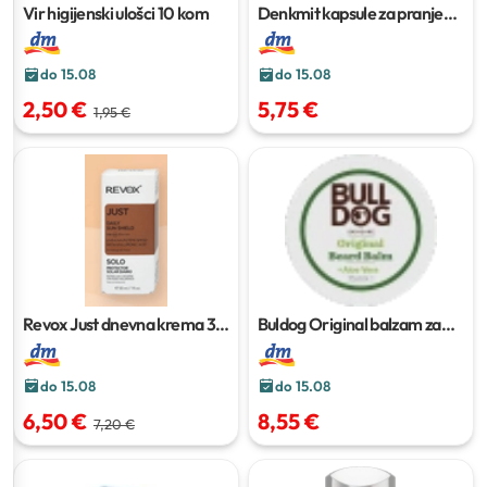
Vir higijenski ulošci
10 kom
Denkmit kapsule za pranje
bijelog rublja 3u1
22
pranja/22 kom
do 15.08
do 15.08
2,50 €
5,75 €
1,95 €
Revox Just dnevna krema
30
Buldog Original balzam za
ml
bradu
75 ml
do 15.08
do 15.08
6,50 €
8,55 €
7,20 €