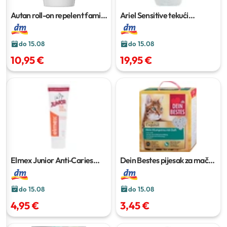
Autan roll-on repelent family
Ariel Sensitive tekući
& kids
50 ml
deterdžent
2,7 l
do 15.08
do 15.08
10,95 €
19,95 €
Elmex Junior Anti‑Caries
Dein Bestes pijesak za mačke
Professional pasta za zube
75
6 l
ml
do 15.08
do 15.08
4,95 €
3,45 €