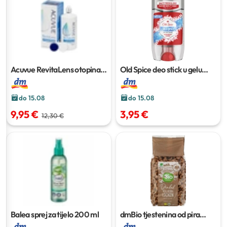
Acuvue RevitaLens otopina
Old Spice deo stick u gelu
360 ml
Cold Spice
70 ml
do 15.08
do 15.08
9,95 €
3,95 €
12,30 €
Balea sprej za tijelo
200 ml
dmBio tjestenina od pira
Spirelli
500 g