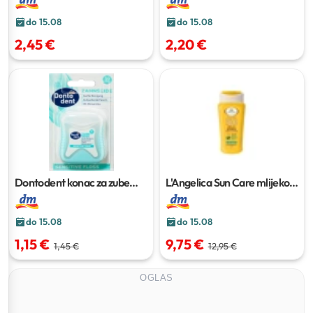
do 15.08
do 15.08
2,45 €
2,20 €
Dontodent konac za zube
L'Angelica Sun Care mlijeko
Sensitive Floss
50 m
za sunčanje ZF 50
200 ml
do 15.08
do 15.08
1,15 €
9,75 €
1,45 €
12,95 €
OGLAS