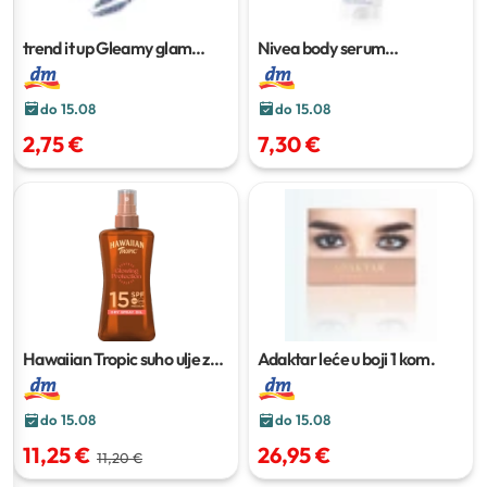
trend it up Gleamy glam
Nivea body serum
sjajilo za usne
Repair&Care
200 ml
do 15.08
do 15.08
2,75 €
7,30 €
Hawaiian Tropic suho ulje za
Adaktar leće u boji
1 kom.
sunčanje ZF 15
200 ml
do 15.08
do 15.08
11,25 €
26,95 €
11,20 €