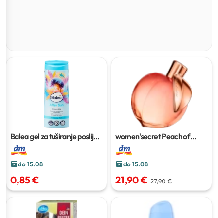
Balea gel za tuširanje poslije
women'secret Peach of
sunčanja
300 ml
Desire
100 ml
do 15.08
do 15.08
0,85 €
21,90 €
27,90 €