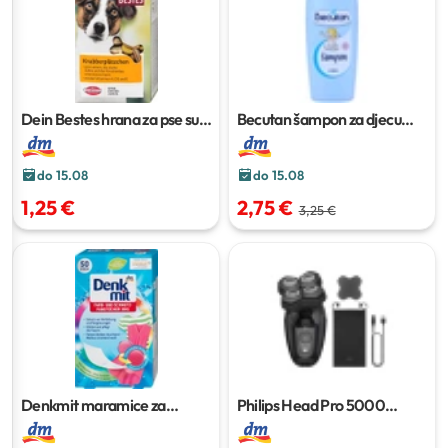
Dein Bestes hrana za pse suhi
Becutan šampon za djecu
kolačići
500 g
200 ml
do 15.08
do 15.08
1,25 €
2,75 €
3,25 €
Denkmit maramice za
Philips Head Pro 5000
upijanje boja
50 kom
brijaći aparat
1 kom.