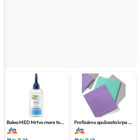
Balea MED Mrtvo more tonik
Profissimo spužvasta krpa
5
za vlasište
100 ml
kom
do 15.08
do 15.08