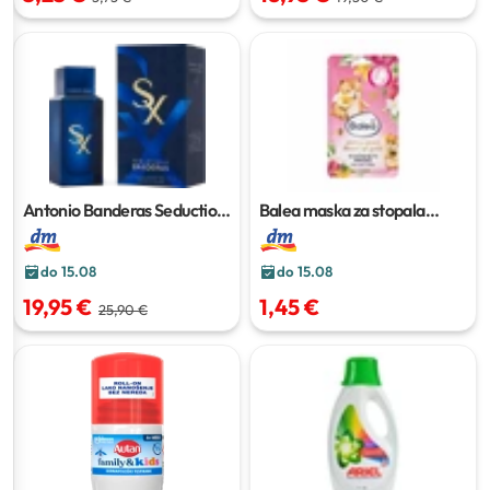
Antonio Banderas Seduction
Balea maska za stopala
X Man
50 ml
Heart of gold
1 par
do 15.08
do 15.08
19,95 €
1,45 €
25,90 €