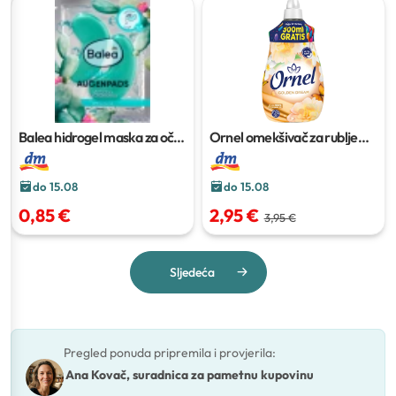
Balea hidrogel maska za oči
2
Ornel omekšivač za rublje
kom
Golden Dream
1,6 l
do 15.08
do 15.08
0,85 €
2,95 €
3,95 €
Sljedeća
Pregled ponuda pripremila i provjerila
:
Ana Kovač, suradnica za pametnu kupovinu