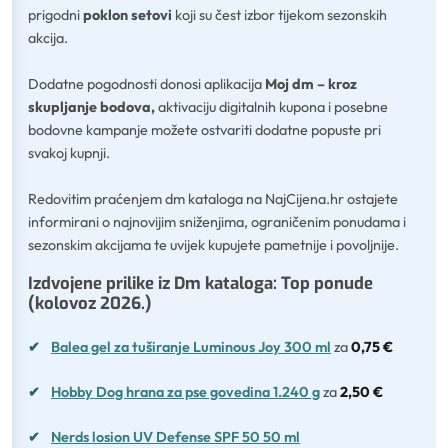
prigodni
poklon setovi
koji su čest izbor tijekom sezonskih
akcija.
Dodatne pogodnosti donosi aplikacija
Moj dm – kroz
skupljanje bodova,
aktivaciju digitalnih kupona i posebne
bodovne kampanje možete ostvariti dodatne popuste pri
svakoj kupnji.
Redovitim praćenjem dm kataloga na NajCijena.hr ostajete
informirani o najnovijim sniženjima, ograničenim ponudama i
sezonskim akcijama te uvijek kupujete pametnije i povoljnije.
Izdvojene prilike iz Dm kataloga: Top ponude
(kolovoz 2026.)
✔
Balea gel za tuširanje Luminous Joy 300 ml
za
0,75 €
✔
Hobby Dog hrana za pse govedina 1.240 g
za
2,50 €
✔
Nerds losion UV Defense SPF 50 50 ml