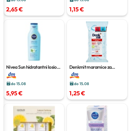
2,65 €
1,15 €
Nivea Sun hidratantni losion
Denkmit maramice za
poslije sunčanja
200 ml
dezinfekciju
40 kom
do 15.08
do 15.08
5,95 €
1,25 €