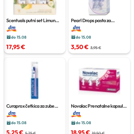
Scentuals putni set Limun
Pearl Drops pasta za
Verbena
1 kom.
poliranje zubi Hollywood
Smile
50 ml
do 15.08
do 15.08
17,95 €
3,50 €
3,95 €
Curaprox četkica za zube
Novalac Prenatalne kapsule
Ultra Soft 5460
1 kom
30 kom
do 15.08
do 15.08
5,25 €
18,95 €
5,75 €
19,50 €