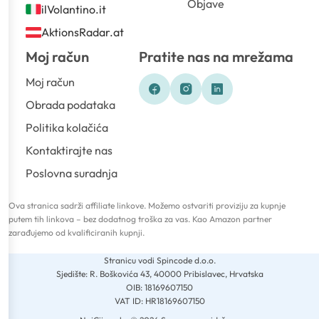
Objave
ilVolantino.it
AktionsRadar.at
Moj račun
Pratite nas na mrežama
Moj račun
Obrada podataka
Politika kolačića
Kontaktirajte nas
Poslovna suradnja
Ova stranica sadrži affiliate linkove. Možemo ostvariti proviziju za kupnje
putem tih linkova – bez dodatnog troška za vas. Kao Amazon partner
zarađujemo od kvalificiranih kupnji.
Stranicu vodi Spincode d.o.o.
Sjedište: R. Boškovića 43, 40000 Pribislavec, Hrvatska
OIB: 18169607150
VAT ID: HR18169607150