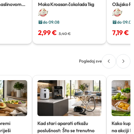
maslinovom
Moka Kroasan čokolada
1kg
Ožujsko Pi
do 09.08
do 09.08
2,99 €
7,19 €
3,40 €
7
Pogledaj sve
premi
Kad stari aparati otkažu
Kako kupov
riješi
poslušnost: Što se trenutno
na akciji 