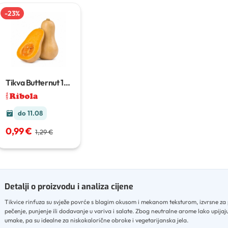
-
23
%
Tikva Butternut
1
kg
do 11.08
0,99 €
1,29 €
Detalji o proizvodu i analiza cijene
Tikvice rinfuza su svježe povrće s blagim okusom i mekanom teksturom, izvrsne za 
pečenje, punjenje ili dodavanje u variva i salate
.
Zbog neutralne arome lako upijaju
umake, pa su idealne za niskokalorične obroke i vegetarijanska jela
.