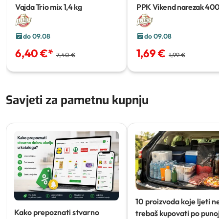
Vajda Trio mix
1,4 kg
PPK Vikend narezak
40
do 09.08
do 09.08
6,40 €
*
1,69 €
7,40 €
1,99 €
Savjeti za pametnu kupnju
10 proizvoda koje ljeti n
Kako prepoznati stvarno
trebaš kupovati po punoj