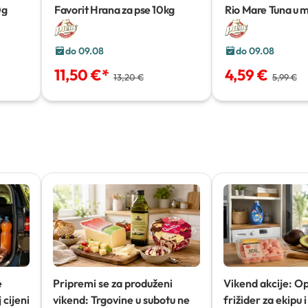
0g
Favorit Hrana za pse
10kg
Rio Mare Tuna u 
ulju
3x80g
do 09.08
do 09.08
11,50 €
*
4,59 €
13,20 €
5,99 €
e
Pripremi se za produženi
Vikend akcije: O
 cijeni
vikend: Trgovine u subotu ne
frižider za ekipu i 