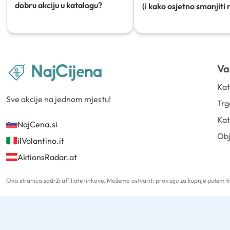
dobru akciju u katalogu?
(i kako osjetno smanjiti 
Va
Kat
Sve akcije na jednom mjestu!
Trg
Kat
NajCena.si
Ob
ilVolantino.it
AktionsRadar.at
Ova stranica sadrži affiliate linkove. Možemo ostvariti proviziju za kupnje putem