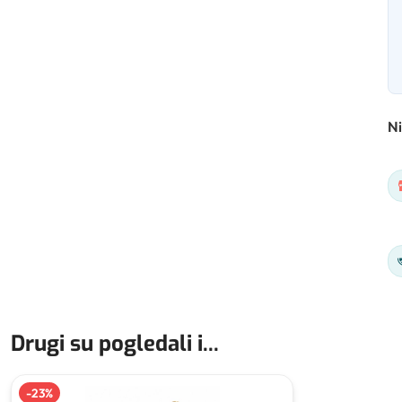
Ni
Drugi su pogledali i...
-
23
%