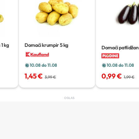
a
1 kg
Domaći krumpir
5 kg
Domaći patlidžan
10.08 do 11.08
10.08 do 11.08
0,99 €
1,45 €
1,99 €
3,99 €
OGLAS