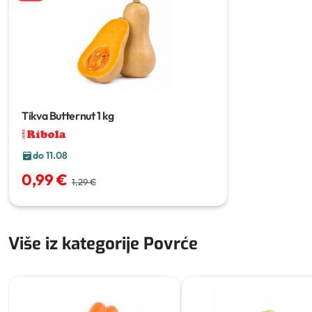
Tikva Butternut
1 kg
do 11.08
0,99 €
1,29 €
Više iz kategorije Povrće