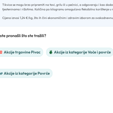
Tikvice se mogu brzo pripremiti na tavi, grilu ili u pećnici, a odgovaraju i kao dod
tjesteninama i rižotima
.
Količina po kilogramu omogućava fleksibilno korištenje u
Cijena iznosi 1,24 €/kg, što ih čini ekonomičnim i zdravim izborom za svakodnevnu
ste pronašli što ste tražili?
Akcije trgovine Pivac
Akcije iz kategorije Voće i povrće
Akcije iz kategorije Povrće