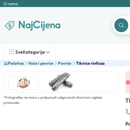
O nama
Sve
Kategorije
Početna
Voće i povrće
Povrće
Tikvice rinfuza
*
Fotografija ne mora u potpunosti odgovarati stvarnom izgledu
T
proizvoda.
1
Po