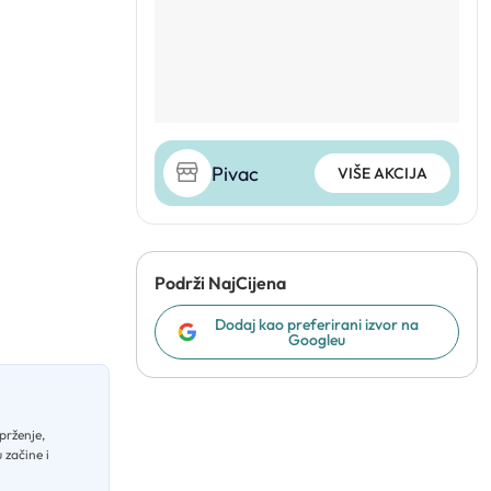
Pivac
VIŠE AKCIJA
Podrži NajCijena
Dodaj kao preferirani izvor na
Googleu
prženje,
 začine i