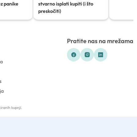
ez panike
stvarno isplati kupiti (i što
preskočiti)
Pratite nas na mrežama
ka
s
ja
iranih kupnji.