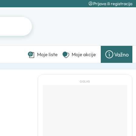
Prijava ili registracija
Važno
Moje liste
Moje akcije
0
OGLAS