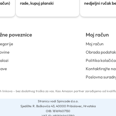
račun)
rade, kupuj planski
nedjeljni ručak b
žne poveznice
Moj račun
egorije
Moj račun
ovine
Obrada podata
alozi
Politika kolačića
jave
Kontaktirajte na
Poslovna suradn
 tih linkova – bez dodatnog troška za vas. Kao Amazon partner zarađujemo od kvalific
Stranicu vodi Spincode d.o.o.
Sjedište: R. Boškovića 43, 40000 Pribislavec, Hrvatska
OIB: 18169607150
VAT ID: HR18169607150