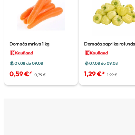
Domaća mrkva
1 kg
Domaća paprika rotund
07.08 do 09.08
07.08 do 09.08
0,59 €
*
1,29 €
*
0,79 €
1,99 €