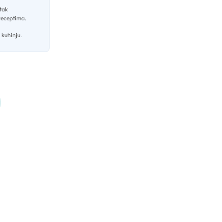
atak
 receptima
.
 kuhinju.