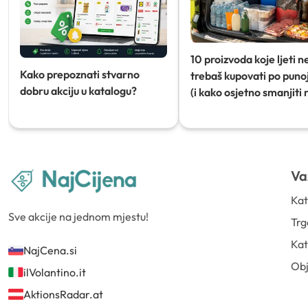
10 proizvoda koje ljeti n
Kako prepoznati stvarno
trebaš kupovati po punoj
dobru akciju u katalogu?
(i kako osjetno smanjiti 
Va
Kat
Sve akcije na jednom mjestu!
Trg
Kat
NajCena.si
Ob
ilVolantino.it
AktionsRadar.at