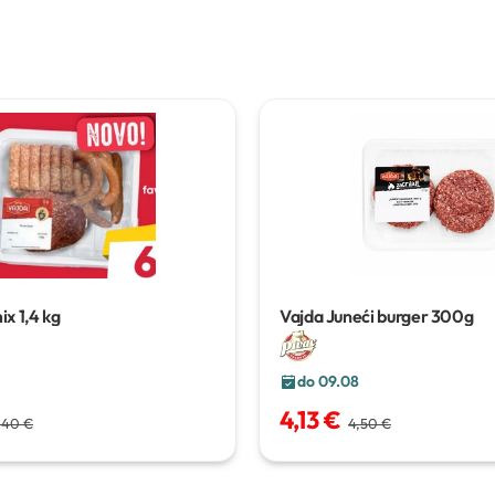
mix
1,4 kg
Vajda Juneći burger
300g
do 09.08
4,13 €
,40 €
4,50 €