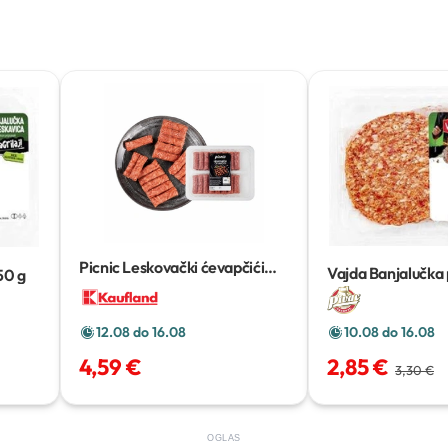
Picnic Leskovački ćevapčići
Vajda Banjalučka 
50 g
480 g
450g
10.08 do 16.08
12.08 do 16.08
2,85 €
4,59 €
3,30 €
OGLAS