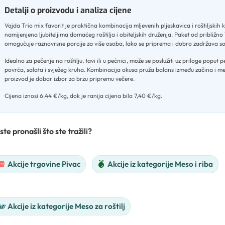
Detalji o proizvodu i analiza cijene
Vajda Trio mix favorit je praktična kombinacija mljevenih pljeskavica i roštiljskih 
namijenjena ljubiteljima domaćeg roštilja i obiteljskih druženja
.
Paket od približno 
omogućuje raznovrsne porcije za više osoba, lako se priprema i dobro zadržava s
Idealno za pečenje na roštilju, tavi ili u pećnici, može se poslužiti uz priloge poput
povrća, salata i svježeg kruha
.
Kombinacija okusa pruža balans između začina i me
proizvod je dobar izbor za brzu pripremu večere
.
Cijena iznosi 6,44 €/kg, dok je ranija cijena bila 7,40 €/kg.
ste pronašli što ste tražili?
Akcije trgovine Pivac
Akcije iz kategorije Meso i riba
Akcije iz kategorije Meso za roštilj