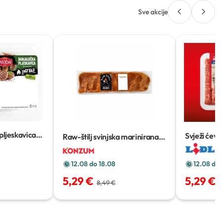
Sve akcije
pljeskavica
Svježi ćeva
Raw-štilj svinjska marinirana
rebra pikant
1 kg
12.08 do
12.08 do 18.08
5,29 €
5,29 €
8,49 €