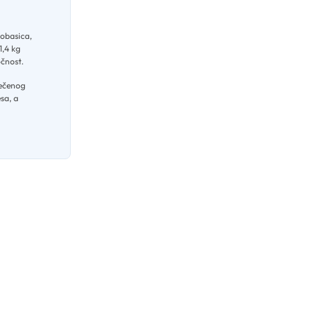
kobasica,
1,4 kg
očnost
.
 pečenog
sa, a