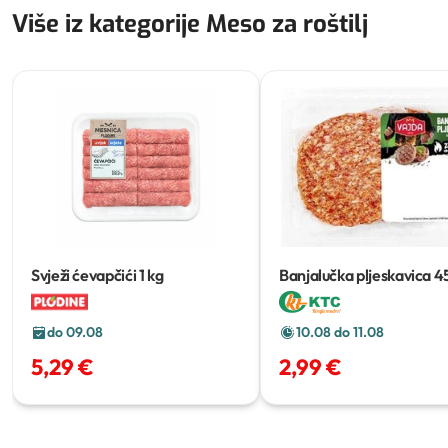
Više iz kategorije Meso za roštilj
Svježi ćevapčići
1 kg
Banjalučka pljeskavica
4
do 09.08
10.08 do 11.08
5,29 €
2,99 €