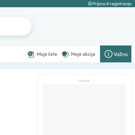
Prijava ili registracija
Važno
Moje liste
Moje akcije
0
OGLAS