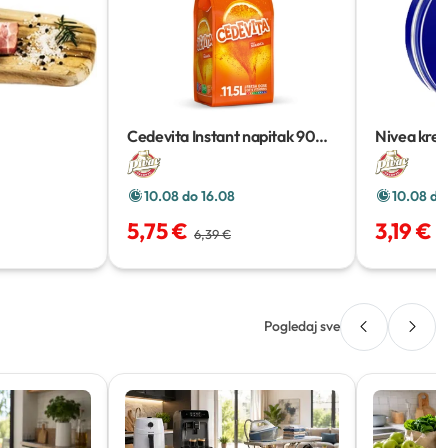
Cedevita Instant napitak
900
Nivea kre
g
10.08 do 16.08
10.08 do
5,75 €
3,19 €
6,39 €
4
Pogledaj sve