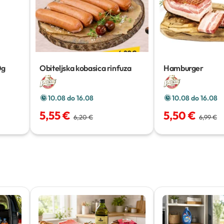
0g
Obiteljska kobasica rinfuza
Hamburger
10.08 do 16.08
10.08 do 16.08
5,55 €
5,50 €
6,20 €
6,99 €