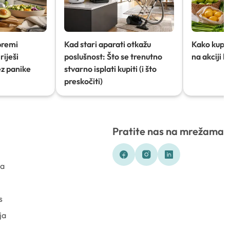
premi
Kad stari aparati otkažu
Kako kupov
riješi
poslušnost: Što se trenutno
na akciji 
ez panike
stvarno isplati kupiti (i što
preskočiti)
Pratite nas na mrežama
ka
s
ja