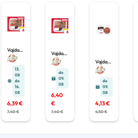
Vajda
Vajda
Trio mix
Trio mix
favorit
Vajda
1,4 kg
cca
Juneći
13.
1,4kg
burger
do
08
300g
09.
do
do
08
16.
09.
08
08
6,40
6,39 €
€
4,13 €
7,40 €
7,40 €
4,50 €