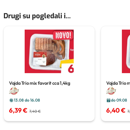
Drugi su pogledali i...
Vajda Trio mix favorit
cca 1,4kg
Vajda Trio 
13.08 do 16.08
do 09.08
6,39 €
6,40 €
7,40 €
7