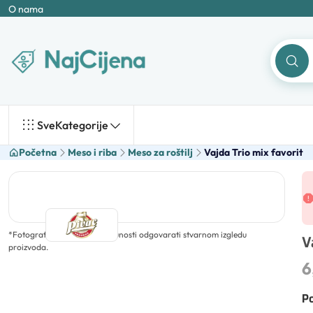
O nama
Sve
Kategorije
Početna
Meso i riba
Meso za roštilj
Vajda Trio mix favorit
*
Fotografija ne mora u potpunosti odgovarati stvarnom izgledu
V
proizvoda.
6
Po