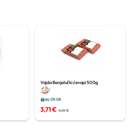
Vajda Banjalučki ćevapi
500g
do 09.08
3,71 €
4,10 €