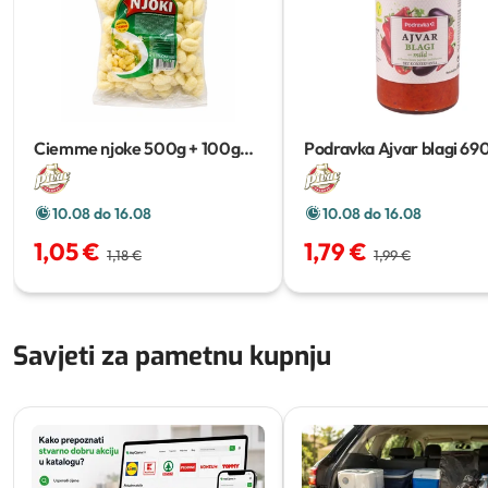
Ciemme njoke
500g + 100g
Podravka Ajvar blagi
69
gratis
10.08 do 16.08
10.08 do 16.08
1,05 €
1,79 €
1,18 €
1,99 €
Savjeti za pametnu kupnju