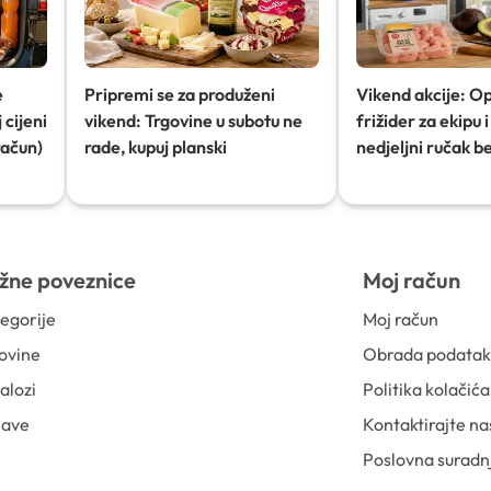
e
Pripremi se za produženi
Vikend akcije: O
 cijeni
vikend: Trgovine u subotu ne
frižider za ekipu i 
račun)
rade, kupuj planski
nedjeljni ručak b
žne poveznice
Moj račun
egorije
Moj račun
ovine
Obrada podata
alozi
Politika kolačića
jave
Kontaktirajte na
Poslovna suradn