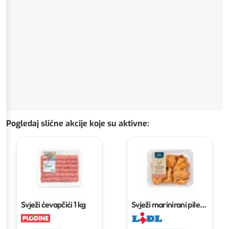
Pogledaj slične akcije koje su aktivne
:
Svježi ćevapčići
1 kg
Svježi marinirani pileći
mix
cca 500 g