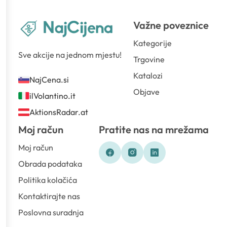
Važne poveznice
Kategorije
Sve akcije na jednom mjestu!
Trgovine
Katalozi
NajCena.si
Objave
ilVolantino.it
AktionsRadar.at
Moj račun
Pratite nas na mrežama
Moj račun
Obrada podataka
Politika kolačića
Kontaktirajte nas
Poslovna suradnja