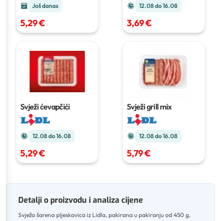
Još danas
12.08 do 16.08
5,29 €
3,69 €
Svježi ćevapčići
Svježi grill mix
12.08 do 16.08
12.08 do 16.08
5,29 €
5,79 €
Detalji o proizvodu i analiza cijene
Svježa šarena pljeskavica iz Lidla, pakirana u pakiranju od 450 g,