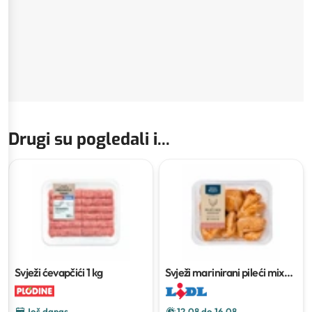
Drugi su pogledali i...
Svježi ćevapčići
1 kg
Svježi marinirani pileći mix
cca 500 g
Još danas
12.08 do 16.08