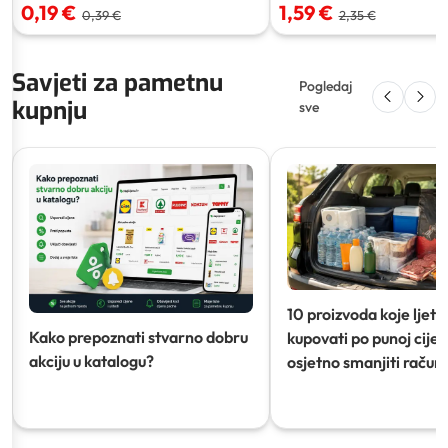
0,19 €
1,59 €
0,39 €
2,35 €
Savjeti za pametnu
Pogledaj
kupnju
sve
10 proizvoda koje ljeti
Kako prepoznati stvarno dobru
kupovati po punoj cijeni
akciju u katalogu?
osjetno smanjiti račun)