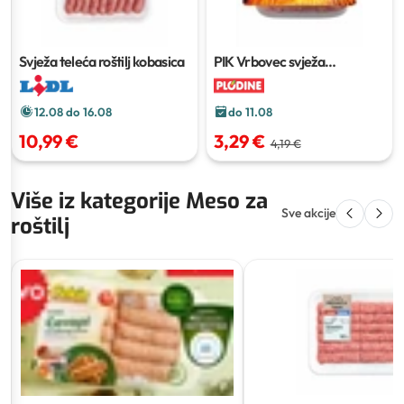
Svježa teleća roštilj kobasica
PIK Vrbovec svježa
pljeskavica sa sirom
12.08 do 16.08
do 11.08
10,99 €
3,29 €
4,19 €
Više iz kategorije Meso za
Sve akcije
roštilj