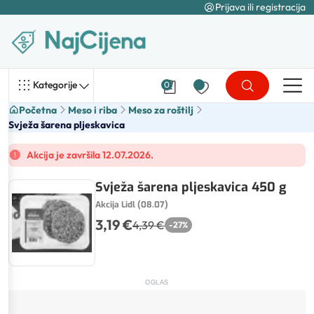
Prijava ili registracija
Kategorije
0
Početna
Meso i riba
Meso za roštilj
Svježa šarena pljeskavica
Akcija je završila 12.07.2026.
Svježa šarena pljeskavica 450 g
Akcija Lidl (08.07)
3,19 €
4,39 €
-
27
%
OGLAS