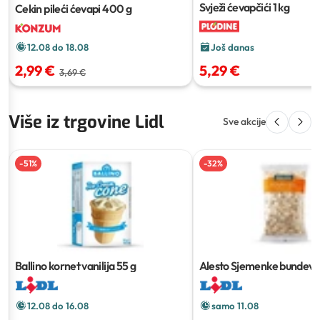
Svježi ćevapčići
1 kg
Cekin pileći ćevapi
400 g
Još danas
12.08 do 18.08
5,29 €
2,99 €
3,69 €
Više iz trgovine Lidl
Sve akcije
-
51
%
-
32
%
Ballino kornet vanilija
55 g
Alesto Sjemenke bundeve
12.08 do 16.08
samo 11.08