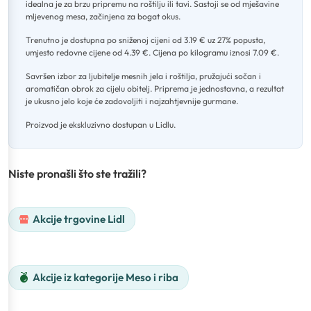
idealna je za brzu pripremu na roštilju ili tavi
.
Sastoji se od mješavine
mljevenog mesa, začinjena za bogat okus
.
Trenutno je dostupna po sniženoj cijeni od 3.19 € uz 27% popusta,
umjesto redovne cijene od 4.39 €
.
Cijena po kilogramu iznosi 7.09 €
.
Savršen izbor za ljubitelje mesnih jela i roštilja, pružajući sočan i
aromatičan obrok za cijelu obitelj
.
Priprema je jednostavna, a rezultat
je ukusno jelo koje će zadovoljiti i najzahtjevnije gurmane
.
Proizvod je ekskluzivno dostupan u Lidlu.
Niste pronašli što ste tražili?
Akcije trgovine Lidl
Akcije iz kategorije Meso i riba